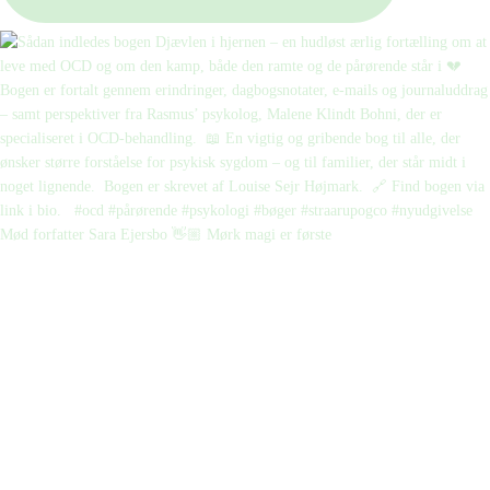
Mød forfatter Sara Ejersbo 👋🏼 Mørk magi er første