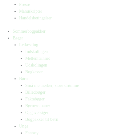
Presse
Manuskripter
Handelsbetingelser
Sommerbogpakker
Bøger
Letlæsning
Indskolingen
Mellemtrinnet
Udskolingen
Bogkasser
Børn
Små mennesker, store drømme
Billedbøger
Faktabøger
Børneromaner
Opgavebøger
Bogpakker til børn
Unge
Fantasy