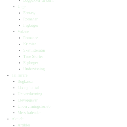
Bogpakker til børn
Unge
Fantasy
Romaner
Fagbøger
Voksne
Romance
Krimier
Skønlitteratur
True Stories
Fagbøger
Undervisning
Til lærere
Bogkasser
Lix og let-tal
Universlæsning
Elevopgaver
Undervisningsforløb
Messekalender
Aktuelt
Artikler