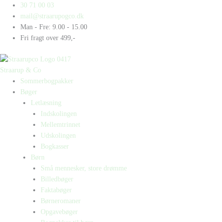
Gå
Products
Products
30 71 00 03
til
search
search
mail@straarupogco.dk
indholdet
Man - Fre: 9.00 - 15.00
Fri fragt over 499,-
Straarup & Co
Sommerbogpakker
Bøger
Letlæsning
Indskolingen
Mellemtrinnet
Udskolingen
Bogkasser
Børn
Små mennesker, store drømme
Billedbøger
Faktabøger
Børneromaner
Opgavebøger