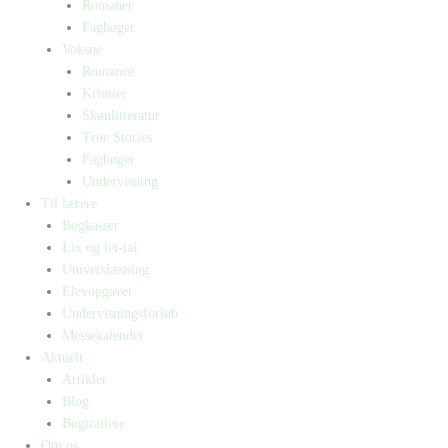
Romaner
Fagbøger
Voksne
Romance
Krimier
Skønlitteratur
True Stories
Fagbøger
Undervisning
Til lærere
Bogkasser
Lix og let-tal
Universlæsning
Elevopgaver
Undervisningsforløb
Messekalender
Aktuelt
Artikler
Blog
Bogtrailere
Om os