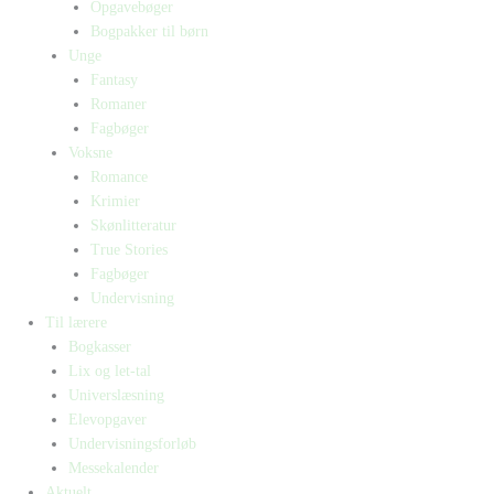
Opgavebøger
Bogpakker til børn
Unge
Fantasy
Romaner
Fagbøger
Voksne
Romance
Krimier
Skønlitteratur
True Stories
Fagbøger
Undervisning
Til lærere
Bogkasser
Lix og let-tal
Universlæsning
Elevopgaver
Undervisningsforløb
Messekalender
Aktuelt