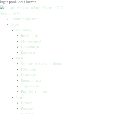
Ingen produkter i kurven
Straarup & Co
Sommerbogpakker
Bøger
Letlæsning
Indskolingen
Mellemtrinnet
Udskolingen
Bogkasser
Børn
Små mennesker, store drømme
Billedbøger
Faktabøger
Børneromaner
Opgavebøger
Bogpakker til børn
Unge
Fantasy
Romaner