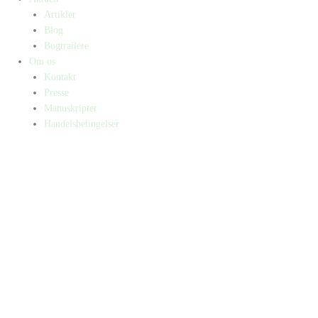
Artikler
Blog
Bogtrailere
Om os
Kontakt
Presse
Manuskripter
Handelsbetingelser
SKIFT TIL ERHVERVSKUNDE