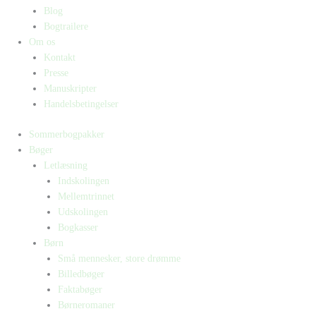
Blog
Bogtrailere
Om os
Kontakt
Presse
Manuskripter
Handelsbetingelser
Sommerbogpakker
Bøger
Letlæsning
Indskolingen
Mellemtrinnet
Udskolingen
Bogkasser
Børn
Små mennesker, store drømme
Billedbøger
Faktabøger
Børneromaner