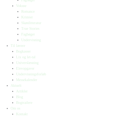
Fagbøger
Voksne
Romance
Krimier
Skønlitteratur
True Stories
Fagbøger
Undervisning
Til lærere
Bogkasser
Lix og let-tal
Universlæsning
Elevopgaver
Undervisningsforløb
Messekalender
Aktuelt
Artikler
Blog
Bogtrailere
Om os
Kontakt