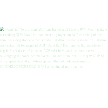
GLÆDELIG MORS DAG 🌸🩷 I anledning af mors dag har