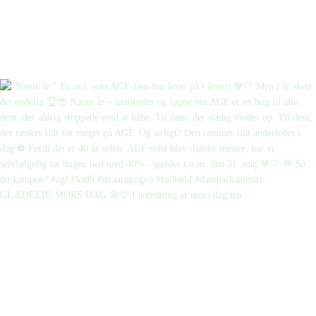
GLÆDELIG MORS DAG 🌸🩷 I anledning af mors dag har