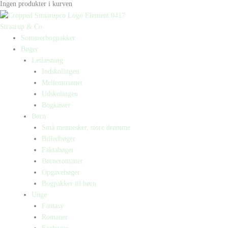
Ingen produkter i kurven
Straarup & Co
Sommerbogpakker
Bøger
Letlæsning
Indskolingen
Mellemtrinnet
Udskolingen
Bogkasser
Børn
Små mennesker, store drømme
Billedbøger
Faktabøger
Børneromaner
Opgavebøger
Bogpakker til børn
Unge
Fantasy
Romaner