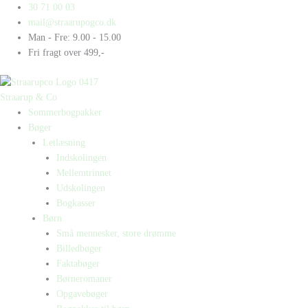
Gå
Products
Products
30 71 00 03
til
search
search
mail@straarupogco.dk
indholdet
Man - Fre: 9.00 - 15.00
Fri fragt over 499,-
Straarup & Co
Sommerbogpakker
Bøger
Letlæsning
Indskolingen
Mellemtrinnet
Udskolingen
Bogkasser
Børn
Små mennesker, store drømme
Billedbøger
Faktabøger
Børneromaner
Opgavebøger