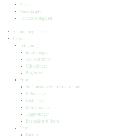
Presse
Manuskripter
Handelsbetingelser
Sommerbogpakker
Bøger
Letlæsning
Indskolingen
Mellemtrinnet
Udskolingen
Bogkasser
Børn
Små mennesker, store drømme
Billedbøger
Faktabøger
Børneromaner
Opgavebøger
Bogpakker til børn
Unge
Fantasy