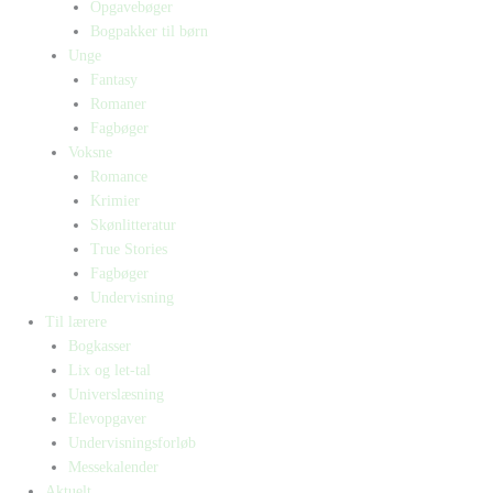
Opgavebøger
Bogpakker til børn
Unge
Fantasy
Romaner
Fagbøger
Voksne
Romance
Krimier
Skønlitteratur
True Stories
Fagbøger
Undervisning
Til lærere
Bogkasser
Lix og let-tal
Universlæsning
Elevopgaver
Undervisningsforløb
Messekalender
Aktuelt