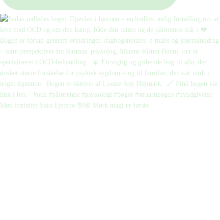
Mød forfatter Sara Ejersbo 👋🏼 Mørk magi er første