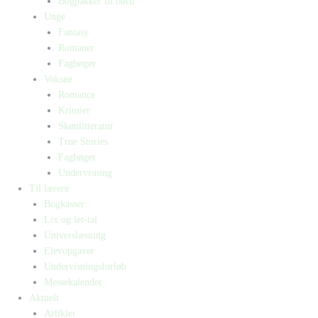
Bogpakker til børn
Unge
Fantasy
Romaner
Fagbøger
Voksne
Romance
Krimier
Skønlitteratur
True Stories
Fagbøger
Undervisning
Til lærere
Bogkasser
Lix og let-tal
Universlæsning
Elevopgaver
Undervisningsforløb
Messekalender
Aktuelt
Artikler