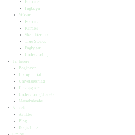
Romaner
Fagbøger
Voksne
Romance
Krimier
Skønlitteratur
True Stories
Fagbøger
Undervisning
Til lærere
Bogkasser
Lix og let-tal
Universlæsning
Elevopgaver
Undervisningsforløb
Messekalender
Aktuelt
Artikler
Blog
Bogtrailere
Om os