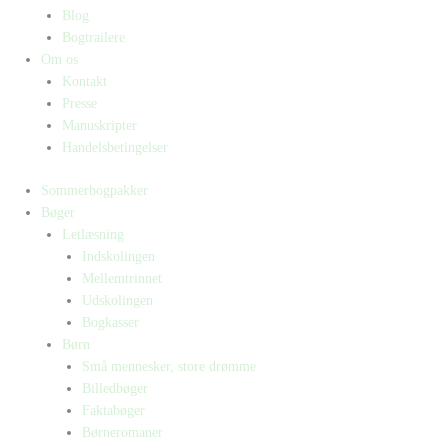
Blog
Bogtrailere
Om os
Kontakt
Presse
Manuskripter
Handelsbetingelser
Sommerbogpakker
Bøger
Letlæsning
Indskolingen
Mellemtrinnet
Udskolingen
Bogkasser
Børn
Små mennesker, store drømme
Billedbøger
Faktabøger
Børneromaner