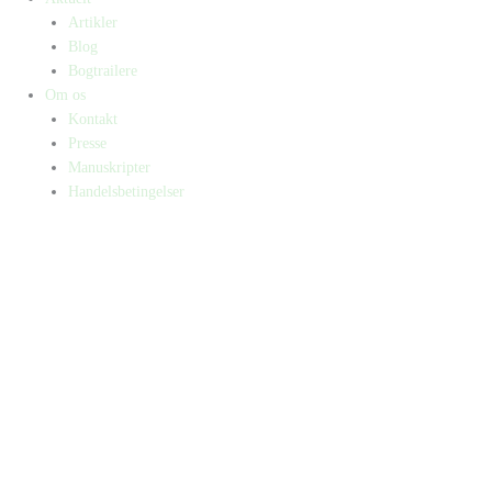
Artikler
Blog
Bogtrailere
Om os
Kontakt
Presse
Manuskripter
Handelsbetingelser
SKIFT TIL ERHVERVSKUNDE