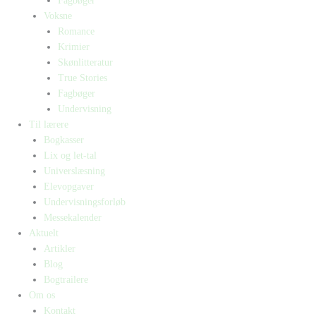
Fagbøger
Voksne
Romance
Krimier
Skønlitteratur
True Stories
Fagbøger
Undervisning
Til lærere
Bogkasser
Lix og let-tal
Universlæsning
Elevopgaver
Undervisningsforløb
Messekalender
Aktuelt
Artikler
Blog
Bogtrailere
Om os
Kontakt