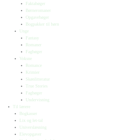
Faktabøger
Børneromaner
Opgavebøger
Bogpakker til børn
Unge
Fantasy
Romaner
Fagbøger
Voksne
Romance
Krimier
Skønlitteratur
True Stories
Fagbøger
Undervisning
Til lærere
Bogkasser
Lix og let-tal
Universlæsning
Elevopgaver