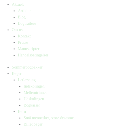
Aktuelt
Artikler
Blog
Bogtrailere
Om os
Kontakt
Presse
Manuskripter
Handelsbetingelser
Sommerbogpakker
Bøger
Letlæsning
Indskolingen
Mellemtrinnet
Udskolingen
Bogkasser
Børn
Små mennesker, store drømme
Billedbøger