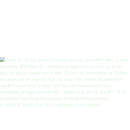
GLÆDELIG MORS DAG 🌸🩷 I anledning af mors dag har