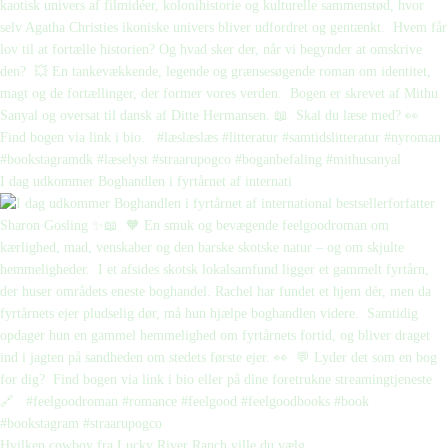
I dag udkommer Boghandlen i fyrtårnet af internati
Hvilken cowboy fra Lucky River Ranch ville du vælg