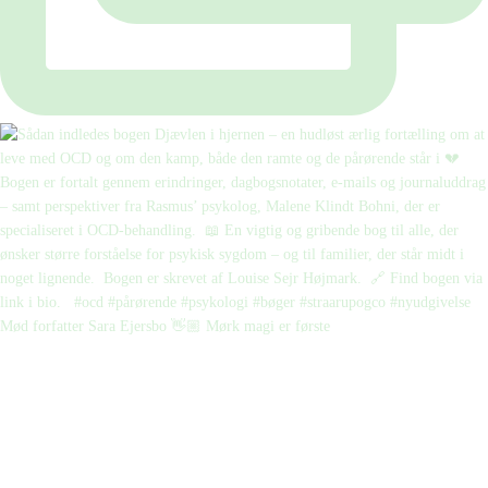
Mød forfatter Sara Ejersbo 👋🏼 Mørk magi er første