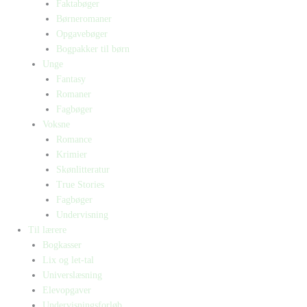
Faktabøger
Børneromaner
Opgavebøger
Bogpakker til børn
Unge
Fantasy
Romaner
Fagbøger
Voksne
Romance
Krimier
Skønlitteratur
True Stories
Fagbøger
Undervisning
Til lærere
Bogkasser
Lix og let-tal
Universlæsning
Elevopgaver
Undervisningsforløb