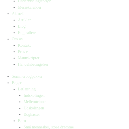
Undervisningsforløb
Messekalender
Aktuelt
Artikler
Blog
Bogtrailere
Om os
Kontakt
Presse
Manuskripter
Handelsbetingelser
Sommerbogpakker
Bøger
Letlæsning
Indskolingen
Mellemtrinnet
Udskolingen
Bogkasser
Børn
Små mennesker, store drømme