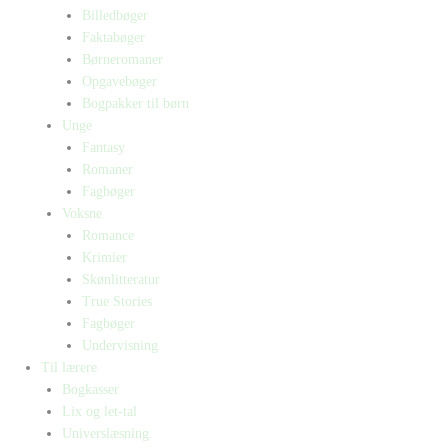
Billedbøger
Faktabøger
Børneromaner
Opgavebøger
Bogpakker til børn
Unge
Fantasy
Romaner
Fagbøger
Voksne
Romance
Krimier
Skønlitteratur
True Stories
Fagbøger
Undervisning
Til lærere
Bogkasser
Lix og let-tal
Universlæsning