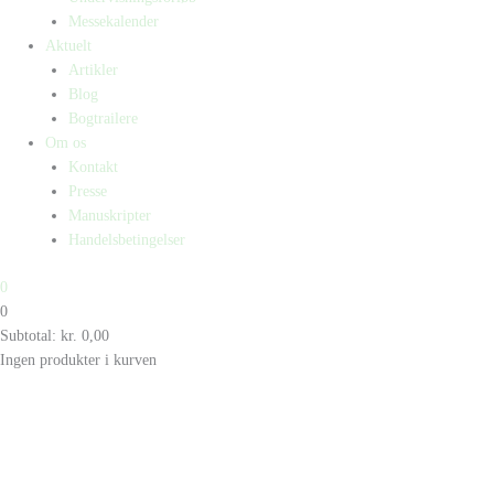
Messekalender
Aktuelt
Artikler
Blog
Bogtrailere
Om os
Kontakt
Presse
Manuskripter
Handelsbetingelser
0
0
Subtotal:
kr.
0,00
Ingen produkter i kurven