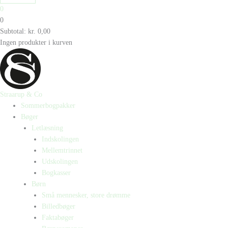
0
0
Subtotal:
kr.
0,00
Ingen produkter i kurven
Straarup & Co
Sommerbogpakker
Bøger
Letlæsning
Indskolingen
Mellemtrinnet
Udskolingen
Bogkasser
Børn
Små mennesker, store drømme
Billedbøger
Faktabøger