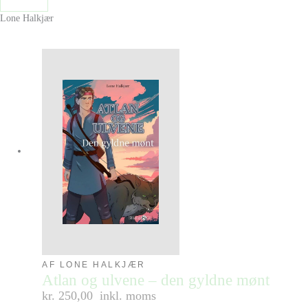
Lone Halkjær
AF LONE HALKJÆR
Atlan og ulvene – den gyldne mønt
kr. 250,00
inkl. moms