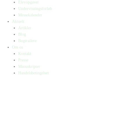
Elevopgaver
Undervisningsforløb
Messekalender
Aktuelt
Artikler
Blog
Bogtrailere
Om os
Kontakt
Presse
Manuskripter
Handelsbetingelser
SKIFT TIL ERHVERVSKUNDE