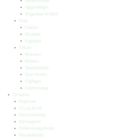
Børneromaner
Opgavebøger
Bogpakker til børn
Unge
Fantasy
Romaner
Fagbøger
Voksne
Romance
Krimier
Skønlitteratur
True Stories
Fagbøger
Undervisning
Til lærere
Bogkasser
Lix og let-tal
Universlæsning
Elevopgaver
Undervisningsforløb
Messekalender