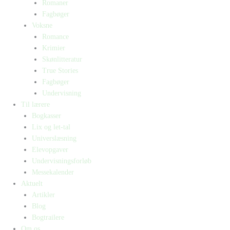
Romaner
Fagbøger
Voksne
Romance
Krimier
Skønlitteratur
True Stories
Fagbøger
Undervisning
Til lærere
Bogkasser
Lix og let-tal
Universlæsning
Elevopgaver
Undervisningsforløb
Messekalender
Aktuelt
Artikler
Blog
Bogtrailere
Om os