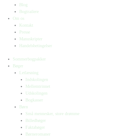
Blog
Bogtrailere
Om os
Kontakt
Presse
Manuskripter
Handelsbetingelser
Sommerbogpakker
Bøger
Letlæsning
Indskolingen
Mellemtrinnet
Udskolingen
Bogkasser
Børn
Små mennesker, store drømme
Billedbøger
Faktabøger
Børneromaner