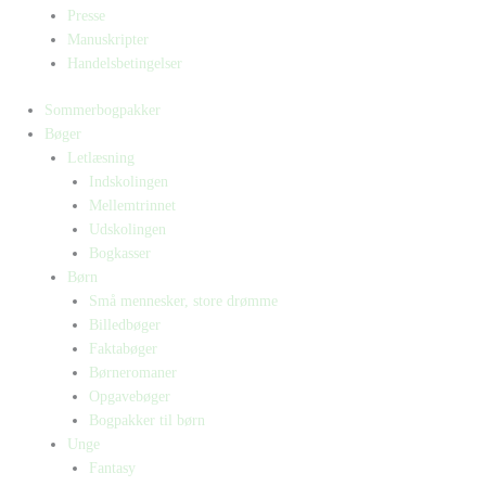
Presse
Manuskripter
Handelsbetingelser
Sommerbogpakker
Bøger
Letlæsning
Indskolingen
Mellemtrinnet
Udskolingen
Bogkasser
Børn
Små mennesker, store drømme
Billedbøger
Faktabøger
Børneromaner
Opgavebøger
Bogpakker til børn
Unge
Fantasy