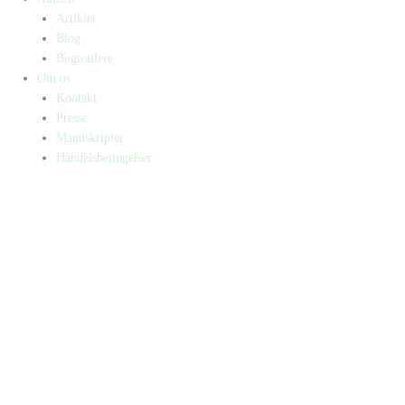
Artikler
Blog
Bogtrailere
Om os
Kontakt
Presse
Manuskripter
Handelsbetingelser
SKIFT TIL ERHVERVSKUNDE