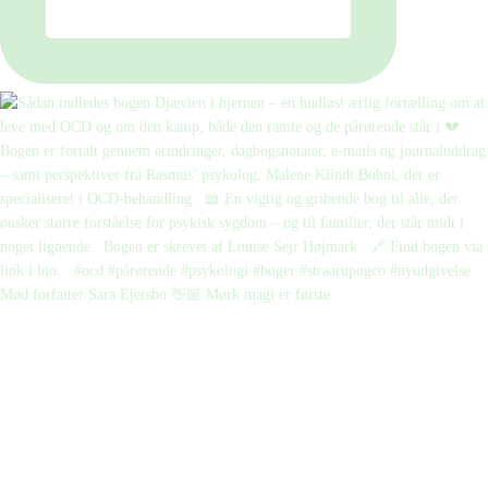
Mød forfatter Sara Ejersbo 👋🏼 Mørk magi er første