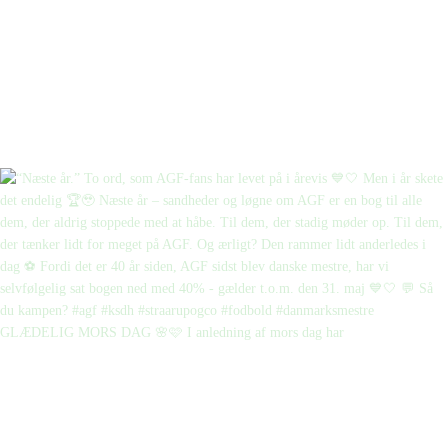
GLÆDELIG MORS DAG 🌸🩷 I anledning af mors dag har