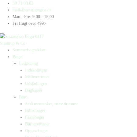
Gå
Products
Products
30 71 00 03
til
search
search
mail@straarupogco.dk
indholdet
Man - Fre: 9.00 - 15.00
Fri fragt over 499,-
Straarup & Co
Sommerbogpakker
Bøger
Letlæsning
Indskolingen
Mellemtrinnet
Udskolingen
Bogkasser
Børn
Små mennesker, store drømme
Billedbøger
Faktabøger
Børneromaner
Opgavebøger