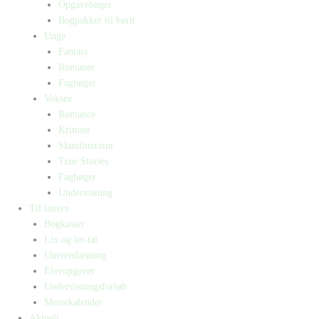
Opgavebøger
Bogpakker til børn
Unge
Fantasy
Romaner
Fagbøger
Voksne
Romance
Krimier
Skønlitteratur
True Stories
Fagbøger
Undervisning
Til lærere
Bogkasser
Lix og let-tal
Universlæsning
Elevopgaver
Undervisningsforløb
Messekalender
Aktuelt