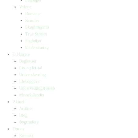
Fagbøger
Voksne
Romance
Krimier
Skønlitteratur
True Stories
Fagbøger
Undervisning
Til lærere
Bogkasser
Lix og let-tal
Universlæsning
Elevopgaver
Undervisningsforløb
Messekalender
Aktuelt
Artikler
Blog
Bogtrailere
Om os
Kontakt