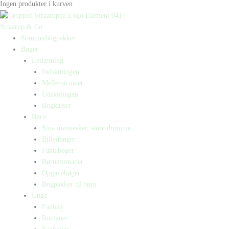
Ingen produkter i kurven
Straarup & Co
Sommerbogpakker
Bøger
Letlæsning
Indskolingen
Mellemtrinnet
Udskolingen
Bogkasser
Børn
Små mennesker, store drømme
Billedbøger
Faktabøger
Børneromaner
Opgavebøger
Bogpakker til børn
Unge
Fantasy
Romaner