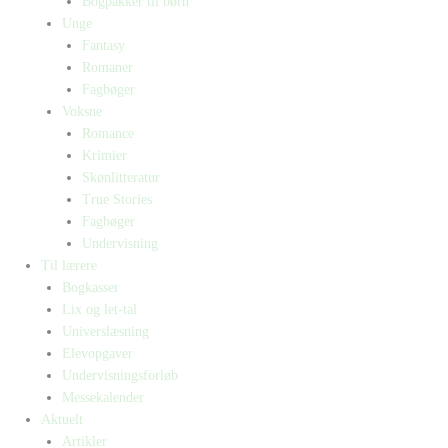
Bogpakker til børn
Unge
Fantasy
Romaner
Fagbøger
Voksne
Romance
Krimier
Skønlitteratur
True Stories
Fagbøger
Undervisning
Til lærere
Bogkasser
Lix og let-tal
Universlæsning
Elevopgaver
Undervisningsforløb
Messekalender
Aktuelt
Artikler