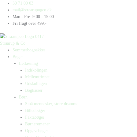
Gå
Products
Products
30 71 00 03
til
search
search
mail@straarupogco.dk
indholdet
Man - Fre: 9.00 - 15.00
Fri fragt over 499,-
Straarup & Co
Sommerbogpakker
Bøger
Letlæsning
Indskolingen
Mellemtrinnet
Udskolingen
Bogkasser
Børn
Små mennesker, store drømme
Billedbøger
Faktabøger
Børneromaner
Opgavebøger