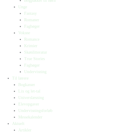
Bogpakker til børn
Unge
Fantasy
Romaner
Fagbøger
Voksne
Romance
Krimier
Skønlitteratur
True Stories
Fagbøger
Undervisning
Til lærere
Bogkasser
Lix og let-tal
Universlæsning
Elevopgaver
Undervisningsforløb
Messekalender
Aktuelt
Artikler