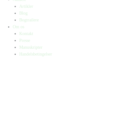
Artikler
Blog
Bogtrailere
Om os
Kontakt
Presse
Manuskripter
Handelsbetingelser
SKIFT TIL ERHVERVSKUNDE