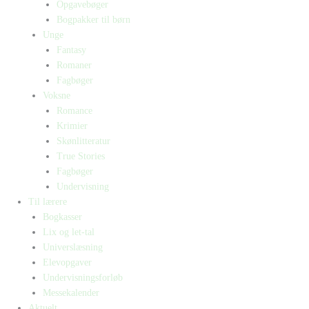
Opgavebøger
Bogpakker til børn
Unge
Fantasy
Romaner
Fagbøger
Voksne
Romance
Krimier
Skønlitteratur
True Stories
Fagbøger
Undervisning
Til lærere
Bogkasser
Lix og let-tal
Universlæsning
Elevopgaver
Undervisningsforløb
Messekalender
Aktuelt