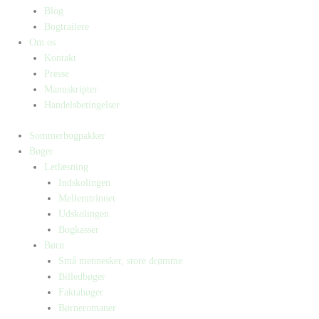
Blog
Bogtrailere
Om os
Kontakt
Presse
Manuskripter
Handelsbetingelser
Sommerbogpakker
Bøger
Letlæsning
Indskolingen
Mellemtrinnet
Udskolingen
Bogkasser
Børn
Små mennesker, store drømme
Billedbøger
Faktabøger
Børneromaner