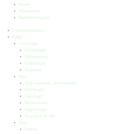
Presse
Manuskripter
Handelsbetingelser
Sommerbogpakker
Bøger
Letlæsning
Indskolingen
Mellemtrinnet
Udskolingen
Bogkasser
Børn
Små mennesker, store drømme
Billedbøger
Faktabøger
Børneromaner
Opgavebøger
Bogpakker til børn
Unge
Fantasy