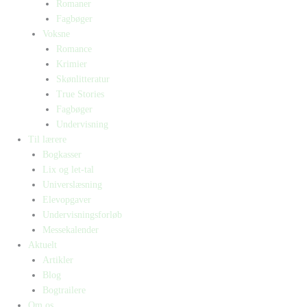
Romaner
Fagbøger
Voksne
Romance
Krimier
Skønlitteratur
True Stories
Fagbøger
Undervisning
Til lærere
Bogkasser
Lix og let-tal
Universlæsning
Elevopgaver
Undervisningsforløb
Messekalender
Aktuelt
Artikler
Blog
Bogtrailere
Om os