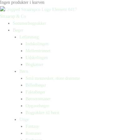
Ingen produkter i kurven
Straarup & Co
Sommerbogpakker
Bøger
Letlæsning
Indskolingen
Mellemtrinnet
Udskolingen
Bogkasser
Børn
Små mennesker, store drømme
Billedbøger
Faktabøger
Børneromaner
Opgavebøger
Bogpakker til børn
Unge
Fantasy
Romaner