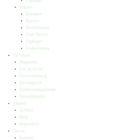
Fagbøger
Voksne
Romance
Krimier
Skønlitteratur
True Stories
Fagbøger
Undervisning
Til lærere
Bogkasser
Lix og let-tal
Universlæsning
Elevopgaver
Undervisningsforløb
Messekalender
Aktuelt
Artikler
Blog
Bogtrailere
Om os
Kontakt