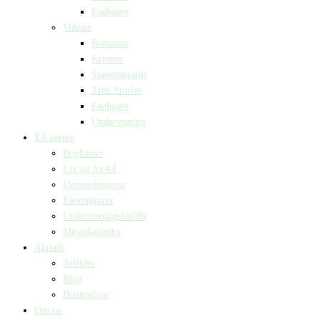
Fagbøger
Voksne
Romance
Krimier
Skønlitteratur
True Stories
Fagbøger
Undervisning
Til lærere
Bogkasser
Lix og let-tal
Universlæsning
Elevopgaver
Undervisningsforløb
Messekalender
Aktuelt
Artikler
Blog
Bogtrailere
Om os