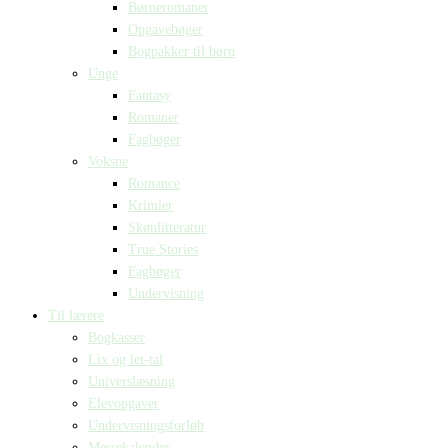
Børneromaner
Opgavebøger
Bogpakker til børn
Unge
Fantasy
Romaner
Fagbøger
Voksne
Romance
Krimier
Skønlitteratur
True Stories
Fagbøger
Undervisning
Til lærere
Bogkasser
Lix og let-tal
Universlæsning
Elevopgaver
Undervisningsforløb
Messekalender