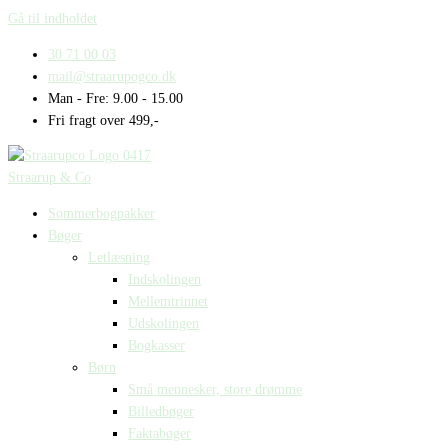
Gå til indholdet
30 71 00 03
mail@straarupogco.dk
Man - Fre: 9.00 - 15.00
Fri fragt over 499,-
Straarup & Co
Sommerbogpakker
Bøger
Letlæsning
Indskolingen
Mellemtrinnet
Udskolingen
Bogkasser
Børn
Små mennesker, store drømme
Billedbøger
Faktabøger