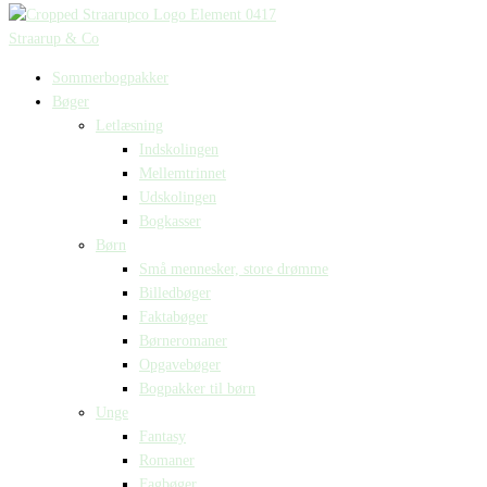
Straarup & Co
Sommerbogpakker
Bøger
Letlæsning
Indskolingen
Mellemtrinnet
Udskolingen
Bogkasser
Børn
Små mennesker, store drømme
Billedbøger
Faktabøger
Børneromaner
Opgavebøger
Bogpakker til børn
Unge
Fantasy
Romaner
Fagbøger