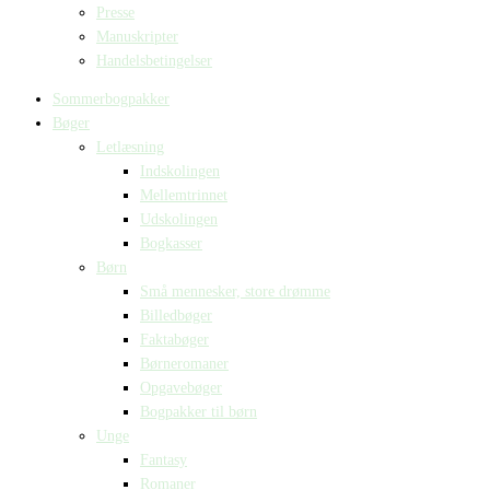
Presse
Manuskripter
Handelsbetingelser
Sommerbogpakker
Bøger
Letlæsning
Indskolingen
Mellemtrinnet
Udskolingen
Bogkasser
Børn
Små mennesker, store drømme
Billedbøger
Faktabøger
Børneromaner
Opgavebøger
Bogpakker til børn
Unge
Fantasy
Romaner