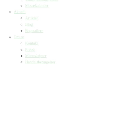
Messekalender
Aktuelt
Artikler
Blog
Bogtrailere
Om os
Kontakt
Presse
Manuskripter
Handelsbetingelser
SKIFT TIL ERHVERVSKUNDE