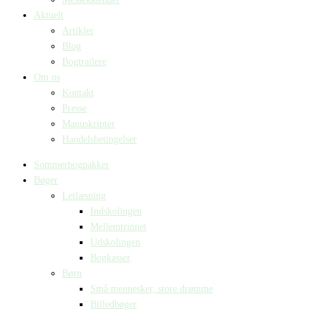
Aktuelt
Artikler
Blog
Bogtrailere
Om os
Kontakt
Presse
Manuskripter
Handelsbetingelser
Sommerbogpakker
Bøger
Letlæsning
Indskolingen
Mellemtrinnet
Udskolingen
Bogkasser
Børn
Små mennesker, store drømme
Billedbøger