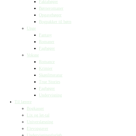
Faktabøger
Børneromaner
Opgavebøger
Bogpakker til børn
Unge
Fantasy
Romaner
Fagbøger
Voksne
Romance
Krimier
Skønlitteratur
True Stories
Fagbøger
Undervisning
Til lærere
Bogkasser
Lix og let-tal
Universlæsning
Elevopgaver
Undervisningsforløb