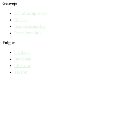
Genveje
Om Straarup & Co
Kontakt
Handelsbetingelser
Privatlivspolitik
Følg os
Facebook
Instagram
LinkedIn
TikTok