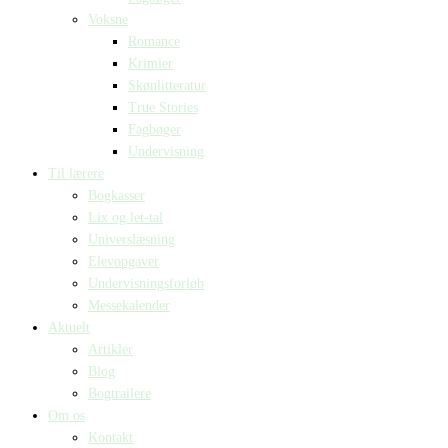
Voksne
Romance
Krimier
Skønlitteratur
True Stories
Fagbøger
Undervisning
Til lærere
Bogkasser
Lix og let-tal
Universlæsning
Elevopgaver
Undervisningsforløb
Messekalender
Aktuelt
Artikler
Blog
Bogtrailere
Om os
Kontakt