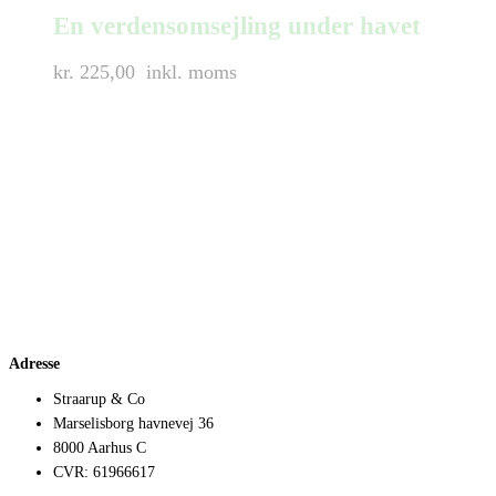
En verdensomsejling under havet
kr. 225,00
inkl. moms
Adresse
Straarup & Co
Marselisborg havnevej 36
8000 Aarhus C
CVR: 61966617