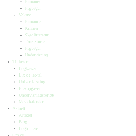
Romaner
Fagbøger
Voksne
Romance
Krimier
Skønlitteratur
True Stories
Fagbøger
Undervisning
Til lærere
Bogkasser
Lix og let-tal
Universlæsning
Elevopgaver
Undervisningsforløb
Messekalender
Aktuelt
Artikler
Blog
Bogtrailere
Om os