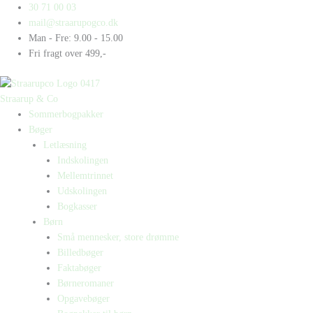
Gå
Products
Products
30 71 00 03
til
search
search
mail@straarupogco.dk
indholdet
Man - Fre: 9.00 - 15.00
Fri fragt over 499,-
Straarup & Co
Sommerbogpakker
Bøger
Letlæsning
Indskolingen
Mellemtrinnet
Udskolingen
Bogkasser
Børn
Små mennesker, store drømme
Billedbøger
Faktabøger
Børneromaner
Opgavebøger