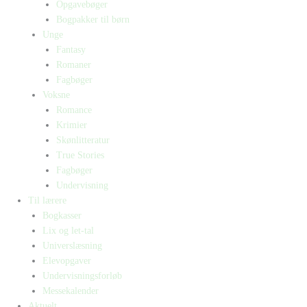
Opgavebøger
Bogpakker til børn
Unge
Fantasy
Romaner
Fagbøger
Voksne
Romance
Krimier
Skønlitteratur
True Stories
Fagbøger
Undervisning
Til lærere
Bogkasser
Lix og let-tal
Universlæsning
Elevopgaver
Undervisningsforløb
Messekalender
Aktuelt