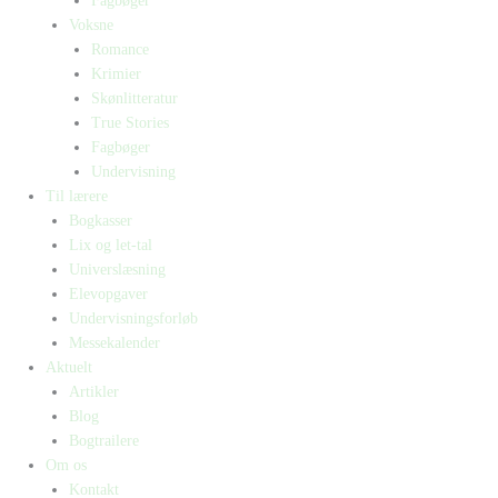
Fagbøger
Voksne
Romance
Krimier
Skønlitteratur
True Stories
Fagbøger
Undervisning
Til lærere
Bogkasser
Lix og let-tal
Universlæsning
Elevopgaver
Undervisningsforløb
Messekalender
Aktuelt
Artikler
Blog
Bogtrailere
Om os
Kontakt