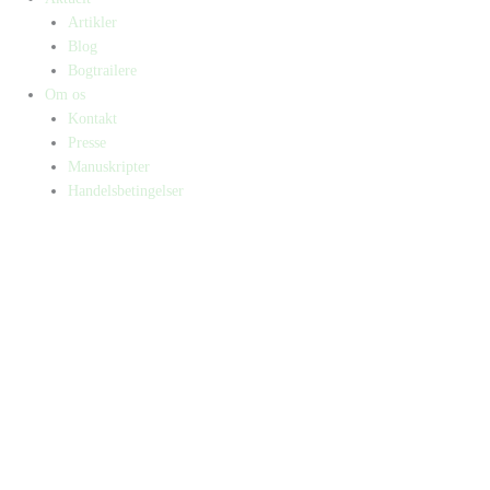
Artikler
Blog
Bogtrailere
Om os
Kontakt
Presse
Manuskripter
Handelsbetingelser
SKIFT TIL ERHVERVSKUNDE