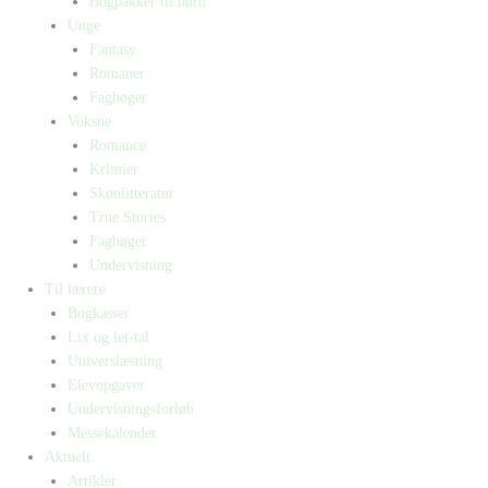
Bogpakker til børn
Unge
Fantasy
Romaner
Fagbøger
Voksne
Romance
Krimier
Skønlitteratur
True Stories
Fagbøger
Undervisning
Til lærere
Bogkasser
Lix og let-tal
Universlæsning
Elevopgaver
Undervisningsforløb
Messekalender
Aktuelt
Artikler