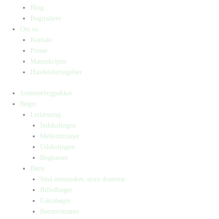
Blog
Bogtrailere
Om os
Kontakt
Presse
Manuskripter
Handelsbetingelser
Sommerbogpakker
Bøger
Letlæsning
Indskolingen
Mellemtrinnet
Udskolingen
Bogkasser
Børn
Små mennesker, store drømme
Billedbøger
Faktabøger
Børneromaner