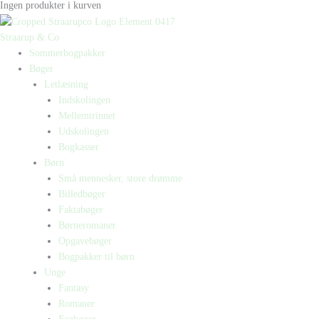
Ingen produkter i kurven
Straarup & Co
Sommerbogpakker
Bøger
Letlæsning
Indskolingen
Mellemtrinnet
Udskolingen
Bogkasser
Børn
Små mennesker, store drømme
Billedbøger
Faktabøger
Børneromaner
Opgavebøger
Bogpakker til børn
Unge
Fantasy
Romaner