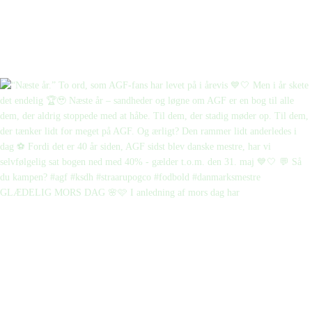
GLÆDELIG MORS DAG 🌸🩷 I anledning af mors dag har