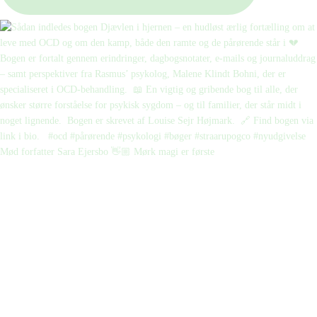
Mød forfatter Sara Ejersbo 👋🏼 Mørk magi er første