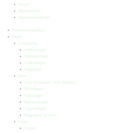
Presse
Manuskripter
Handelsbetingelser
Sommerbogpakker
Bøger
Letlæsning
Indskolingen
Mellemtrinnet
Udskolingen
Bogkasser
Børn
Små mennesker, store drømme
Billedbøger
Faktabøger
Børneromaner
Opgavebøger
Bogpakker til børn
Unge
Fantasy