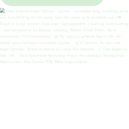
Mød forfatter Sara Ejersbo 👋🏼 Mørk magi er første