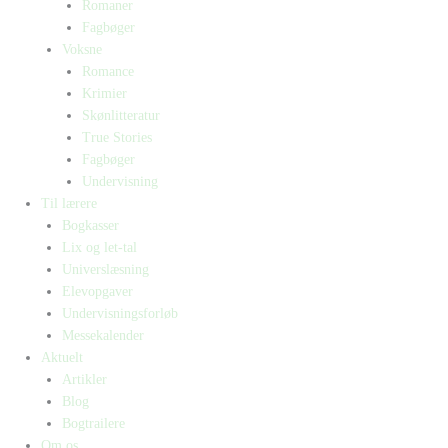
Romaner
Fagbøger
Voksne
Romance
Krimier
Skønlitteratur
True Stories
Fagbøger
Undervisning
Til lærere
Bogkasser
Lix og let-tal
Universlæsning
Elevopgaver
Undervisningsforløb
Messekalender
Aktuelt
Artikler
Blog
Bogtrailere
Om os