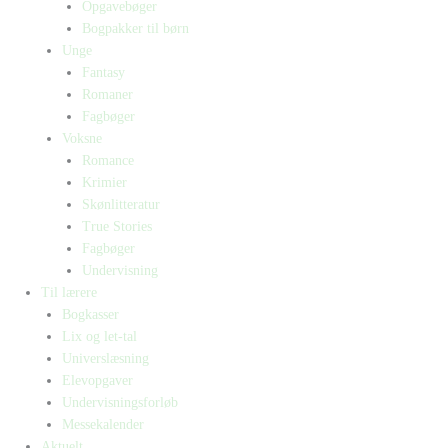
Opgavebøger
Bogpakker til børn
Unge
Fantasy
Romaner
Fagbøger
Voksne
Romance
Krimier
Skønlitteratur
True Stories
Fagbøger
Undervisning
Til lærere
Bogkasser
Lix og let-tal
Universlæsning
Elevopgaver
Undervisningsforløb
Messekalender
Aktuelt