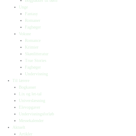
Bogpakker til børn
Unge
Fantasy
Romaner
Fagbøger
Voksne
Romance
Krimier
Skønlitteratur
True Stories
Fagbøger
Undervisning
Til lærere
Bogkasser
Lix og let-tal
Universlæsning
Elevopgaver
Undervisningsforløb
Messekalender
Aktuelt
Artikler