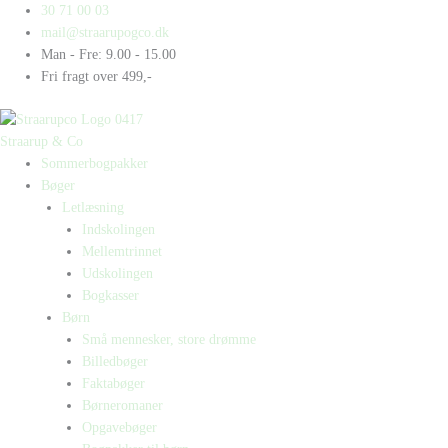
Gå
Products
Products
30 71 00 03
til
search
search
mail@straarupogco.dk
indholdet
Man - Fre: 9.00 - 15.00
Fri fragt over 499,-
Straarup & Co
Sommerbogpakker
Bøger
Letlæsning
Indskolingen
Mellemtrinnet
Udskolingen
Bogkasser
Børn
Små mennesker, store drømme
Billedbøger
Faktabøger
Børneromaner
Opgavebøger