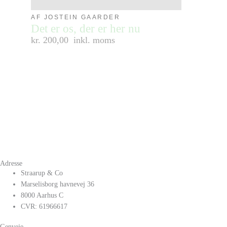
AF JOSTEIN GAARDER
Det er os, der er her nu
kr. 200,00
inkl. moms
Adresse
Straarup & Co
Marselisborg havnevej 36
8000 Aarhus C
CVR: 61966617
Genveje