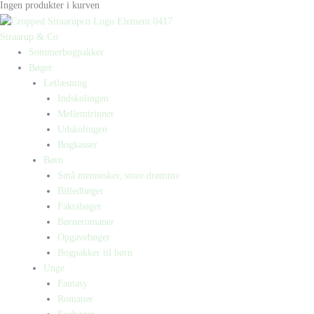
Ingen produkter i kurven
Straarup & Co
Sommerbogpakker
Bøger
Letlæsning
Indskolingen
Mellemtrinnet
Udskolingen
Bogkasser
Børn
Små mennesker, store drømme
Billedbøger
Faktabøger
Børneromaner
Opgavebøger
Bogpakker til børn
Unge
Fantasy
Romaner