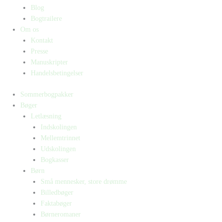
Blog
Bogtrailere
Om os
Kontakt
Presse
Manuskripter
Handelsbetingelser
Sommerbogpakker
Bøger
Letlæsning
Indskolingen
Mellemtrinnet
Udskolingen
Bogkasser
Børn
Små mennesker, store drømme
Billedbøger
Faktabøger
Børneromaner