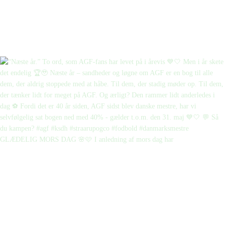
GLÆDELIG MORS DAG 🌸🩷 I anledning af mors dag har