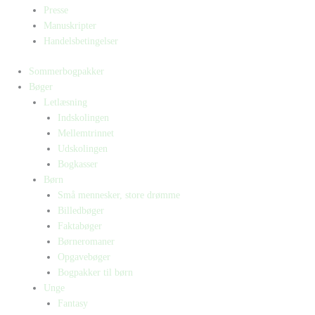
Presse
Manuskripter
Handelsbetingelser
Sommerbogpakker
Bøger
Letlæsning
Indskolingen
Mellemtrinnet
Udskolingen
Bogkasser
Børn
Små mennesker, store drømme
Billedbøger
Faktabøger
Børneromaner
Opgavebøger
Bogpakker til børn
Unge
Fantasy