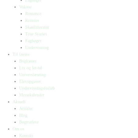
Fagbøger
Voksne
Romance
Krimier
Skønlitteratur
True Stories
Fagbøger
Undervisning
Til lærere
Bogkasser
Lix og let-tal
Universlæsning
Elevopgaver
Undervisningsforløb
Messekalender
Aktuelt
Artikler
Blog
Bogtrailere
Om os
Kontakt