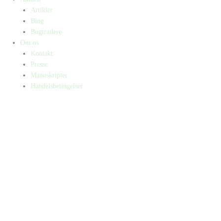
Artikler
Blog
Bogtrailere
Om os
Kontakt
Presse
Manuskripter
Handelsbetingelser
SKIFT TIL ERHVERVSKUNDE