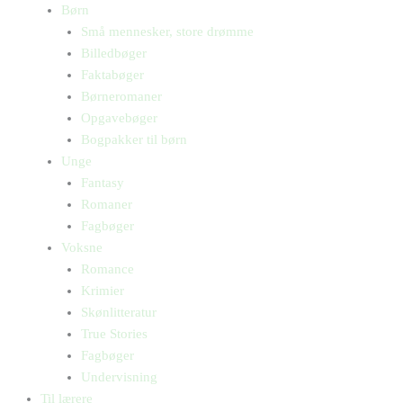
Børn
Små mennesker, store drømme
Billedbøger
Faktabøger
Børneromaner
Opgavebøger
Bogpakker til børn
Unge
Fantasy
Romaner
Fagbøger
Voksne
Romance
Krimier
Skønlitteratur
True Stories
Fagbøger
Undervisning
Til lærere