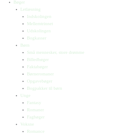
Bøger
Letlæsning
Indskolingen
Mellemtrinnet
Udskolingen
Bogkasser
Børn
Små mennesker, store drømme
Billedbøger
Faktabøger
Børneromaner
Opgavebøger
Bogpakker til børn
Unge
Fantasy
Romaner
Fagbøger
Voksne
Romance