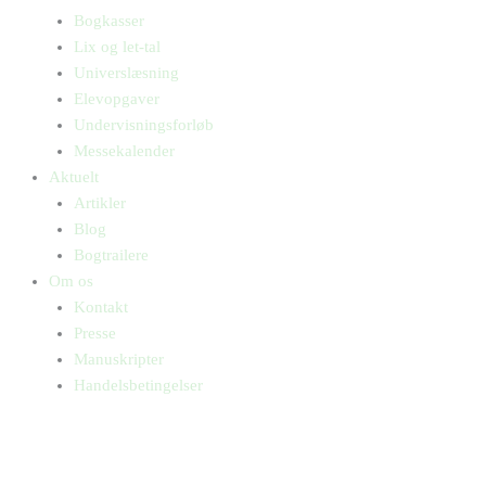
Bogkasser
Lix og let-tal
Universlæsning
Elevopgaver
Undervisningsforløb
Messekalender
Aktuelt
Artikler
Blog
Bogtrailere
Om os
Kontakt
Presse
Manuskripter
Handelsbetingelser
SKIFT TIL ERHVERVSKUNDE