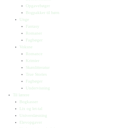
Opgavebøger
Bogpakker til børn
Unge
Fantasy
Romaner
Fagbøger
Voksne
Romance
Krimier
Skønlitteratur
True Stories
Fagbøger
Undervisning
Til lærere
Bogkasser
Lix og let-tal
Universlæsning
Elevopgaver