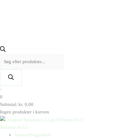
0
0
Subtotal:
kr.
0,00
Ingen produkter i kurven
Straarup & Co
Sommerbogpakker