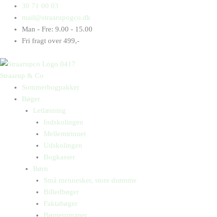
Gå
Products
Products
30 71 00 03
til
search
search
mail@straarupogco.dk
indholdet
Man - Fre: 9.00 - 15.00
Fri fragt over 499,-
Straarup & Co
Sommerbogpakker
Bøger
Letlæsning
Indskolingen
Mellemtrinnet
Udskolingen
Bogkasser
Børn
Små mennesker, store drømme
Billedbøger
Faktabøger
Børneromaner