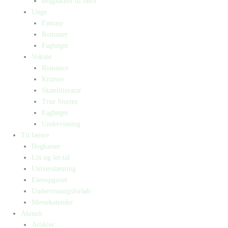
Bogpakker til børn
Unge
Fantasy
Romaner
Fagbøger
Voksne
Romance
Krimier
Skønlitteratur
True Stories
Fagbøger
Undervisning
Til lærere
Bogkasser
Lix og let-tal
Universlæsning
Elevopgaver
Undervisningsforløb
Messekalender
Aktuelt
Artikler