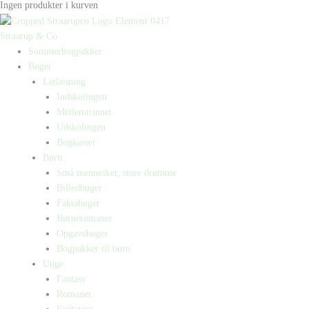
Ingen produkter i kurven
Straarup & Co
Sommerbogpakker
Bøger
Letlæsning
Indskolingen
Mellemtrinnet
Udskolingen
Bogkasser
Børn
Små mennesker, store drømme
Billedbøger
Faktabøger
Børneromaner
Opgavebøger
Bogpakker til børn
Unge
Fantasy
Romaner