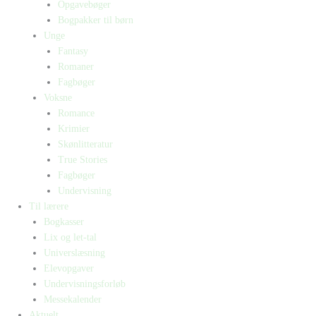
Opgavebøger
Bogpakker til børn
Unge
Fantasy
Romaner
Fagbøger
Voksne
Romance
Krimier
Skønlitteratur
True Stories
Fagbøger
Undervisning
Til lærere
Bogkasser
Lix og let-tal
Universlæsning
Elevopgaver
Undervisningsforløb
Messekalender
Aktuelt