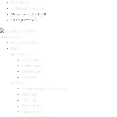
Gå
Products
Products
30 71 00 03
til
search
search
mail@straarupogco.dk
indholdet
Man - Fre: 9.00 - 15.00
Fri fragt over 499,-
Straarup & Co
Sommerbogpakker
Bøger
Letlæsning
Indskolingen
Mellemtrinnet
Udskolingen
Bogkasser
Børn
Små mennesker, store drømme
Billedbøger
Faktabøger
Børneromaner
Opgavebøger