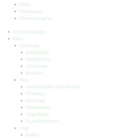
Presse
Manuskripter
Handelsbetingelser
Sommerbogpakker
Bøger
Letlæsning
Indskolingen
Mellemtrinnet
Udskolingen
Bogkasser
Børn
Små mennesker, store drømme
Billedbøger
Faktabøger
Børneromaner
Opgavebøger
Bogpakker til børn
Unge
Fantasy