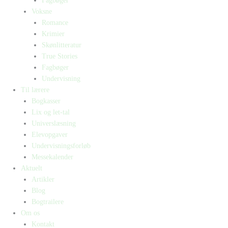
Fagbøger
Voksne
Romance
Krimier
Skønlitteratur
True Stories
Fagbøger
Undervisning
Til lærere
Bogkasser
Lix og let-tal
Universlæsning
Elevopgaver
Undervisningsforløb
Messekalender
Aktuelt
Artikler
Blog
Bogtrailere
Om os
Kontakt