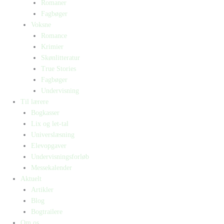
Romaner
Fagbøger
Voksne
Romance
Krimier
Skønlitteratur
True Stories
Fagbøger
Undervisning
Til lærere
Bogkasser
Lix og let-tal
Universlæsning
Elevopgaver
Undervisningsforløb
Messekalender
Aktuelt
Artikler
Blog
Bogtrailere
Om os