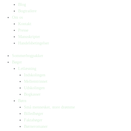
Blog
Bogtrailere
Om os
Kontakt
Presse
Manuskripter
Handelsbetingelser
Sommerbogpakker
Bøger
Letlæsning
Indskolingen
Mellemtrinnet
Udskolingen
Bogkasser
Børn
Små mennesker, store drømme
Billedbøger
Faktabøger
Børneromaner