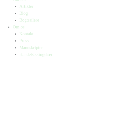
Artikler
Blog
Bogtrailere
Om os
Kontakt
Presse
Manuskripter
Handelsbetingelser
SKIFT TIL ERHVERVSKUNDE