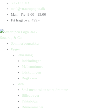
Gå
Products
Products
30 71 00 03
til
search
search
mail@straarupogco.dk
indholdet
Man - Fre: 9.00 - 15.00
Fri fragt over 499,-
Straarup & Co
Sommerbogpakker
Bøger
Letlæsning
Indskolingen
Mellemtrinnet
Udskolingen
Bogkasser
Børn
Små mennesker, store drømme
Billedbøger
Faktabøger
Børneromaner