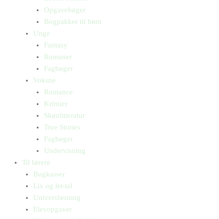
Opgavebøger
Bogpakker til børn
Unge
Fantasy
Romaner
Fagbøger
Voksne
Romance
Krimier
Skønlitteratur
True Stories
Fagbøger
Undervisning
Til lærere
Bogkasser
Lix og let-tal
Universlæsning
Elevopgaver