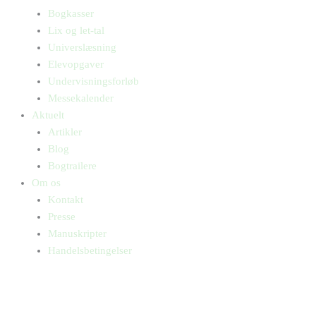
Bogkasser
Lix og let-tal
Universlæsning
Elevopgaver
Undervisningsforløb
Messekalender
Aktuelt
Artikler
Blog
Bogtrailere
Om os
Kontakt
Presse
Manuskripter
Handelsbetingelser
SKIFT TIL ERHVERVSKUNDE