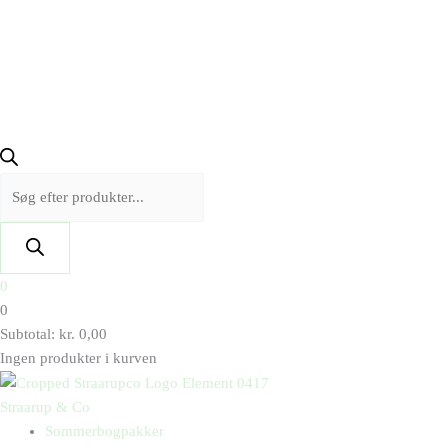
0
0
Subtotal:
kr.
0,00
Ingen produkter i kurven
Straarup & Co
Sommerbogpakker