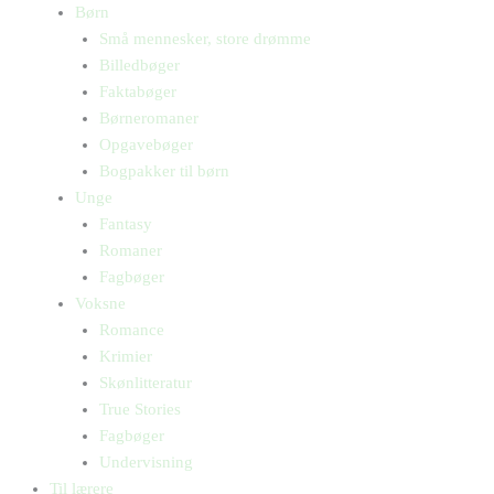
Børn
Små mennesker, store drømme
Billedbøger
Faktabøger
Børneromaner
Opgavebøger
Bogpakker til børn
Unge
Fantasy
Romaner
Fagbøger
Voksne
Romance
Krimier
Skønlitteratur
True Stories
Fagbøger
Undervisning
Til lærere