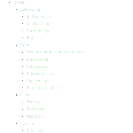
Bøger
Letlæsning
Indskolingen
Mellemtrinnet
Udskolingen
Bogkasser
Børn
Små mennesker, store drømme
Billedbøger
Faktabøger
Børneromaner
Opgavebøger
Bogpakker til børn
Unge
Fantasy
Romaner
Fagbøger
Voksne
Romance