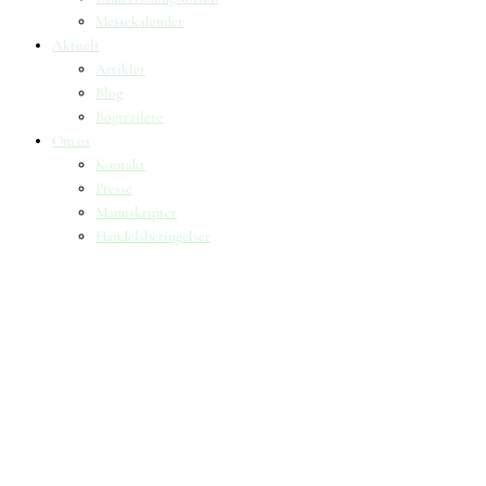
Messekalender
Aktuelt
Artikler
Blog
Bogtrailere
Om os
Kontakt
Presse
Manuskripter
Handelsbetingelser
SKIFT TIL ERHVERVSKUNDE