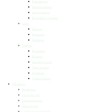
Faktabøger
Børneromaner
Opgavebøger
Bogpakker til børn
Unge
Fantasy
Romaner
Fagbøger
Voksne
Romance
Krimier
Skønlitteratur
True Stories
Fagbøger
Undervisning
Til lærere
Bogkasser
Lix og let-tal
Universlæsning
Elevopgaver
Undervisningsforløb