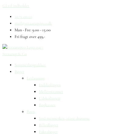
Gå til indholdet
30 71 00 03
mail@straarupogco.dk
Man - Fre: 9.00 - 15.00
Fri fragt over 499,-
Straarup & Co
Sommerbogpakker
Bøger
Letlæsning
Indskolingen
Mellemtrinnet
Udskolingen
Bogkasser
Børn
Små mennesker, store drømme
Billedbøger
Faktabøger