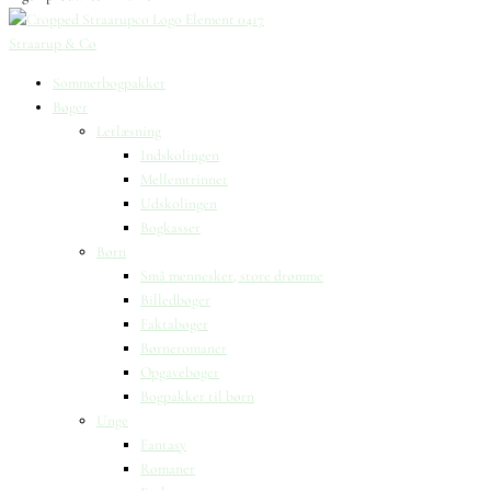
Straarup & Co
Sommerbogpakker
Bøger
Letlæsning
Indskolingen
Mellemtrinnet
Udskolingen
Bogkasser
Børn
Små mennesker, store drømme
Billedbøger
Faktabøger
Børneromaner
Opgavebøger
Bogpakker til børn
Unge
Fantasy
Romaner