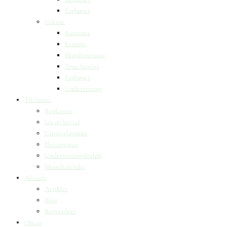
Fagbøger
Voksne
Romance
Krimier
Skønlitteratur
True Stories
Fagbøger
Undervisning
Til lærere
Bogkasser
Lix og let-tal
Universlæsning
Elevopgaver
Undervisningsforløb
Messekalender
Aktuelt
Artikler
Blog
Bogtrailere
Om os