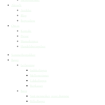
Aktuelt
Artikler
Blog
Bogtrailere
Om os
Kontakt
Presse
Manuskripter
Handelsbetingelser
Sommerbogpakker
Bøger
Letlæsning
Indskolingen
Mellemtrinnet
Udskolingen
Bogkasser
Børn
Små mennesker, store drømme
Billedbøger