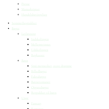
Presse
Manuskripter
Handelsbetingelser
Sommerbogpakker
Bøger
Letlæsning
Indskolingen
Mellemtrinnet
Udskolingen
Bogkasser
Børn
Små mennesker, store drømme
Billedbøger
Faktabøger
Børneromaner
Opgavebøger
Bogpakker til børn
Unge
Fantasy
Romaner