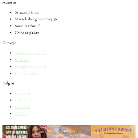
Adresse
Straarup & Co
Marselisborg havnevej 36
8000 Aarhus C
CVR: 61966617
Genveje
Om Straarup & Co
Kontakt
Handelsbetingelser
Privatlivspolitik
Følg os
Facebook
Instagram
LinkedIn
TikTok