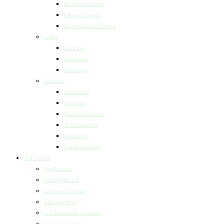
Børneromaner
Opgavebøger
Bogpakker til børn
Unge
Fantasy
Romaner
Fagbøger
Voksne
Romance
Krimier
Skønlitteratur
True Stories
Fagbøger
Undervisning
Til lærere
Bogkasser
Lix og let-tal
Universlæsning
Elevopgaver
Undervisningsforløb
Messekalender