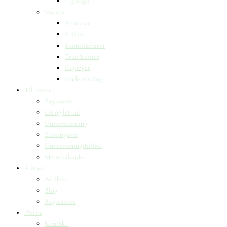
Fagbøger
Voksne
Romance
Krimier
Skønlitteratur
True Stories
Fagbøger
Undervisning
Til lærere
Bogkasser
Lix og let-tal
Universlæsning
Elevopgaver
Undervisningsforløb
Messekalender
Aktuelt
Artikler
Blog
Bogtrailere
Om os
Kontakt