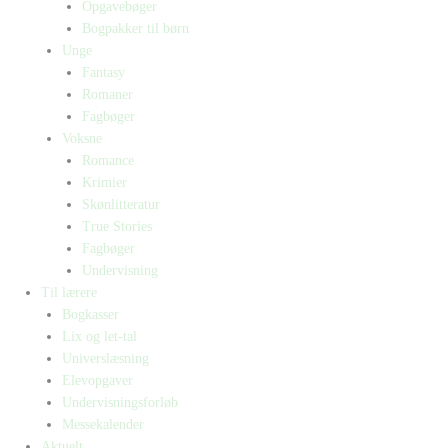
Opgavebøger
Bogpakker til børn
Unge
Fantasy
Romaner
Fagbøger
Voksne
Romance
Krimier
Skønlitteratur
True Stories
Fagbøger
Undervisning
Til lærere
Bogkasser
Lix og let-tal
Universlæsning
Elevopgaver
Undervisningsforløb
Messekalender
Aktuelt