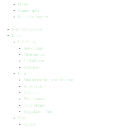
Presse
Manuskripter
Handelsbetingelser
Sommerbogpakker
Bøger
Letlæsning
Indskolingen
Mellemtrinnet
Udskolingen
Bogkasser
Børn
Små mennesker, store drømme
Billedbøger
Faktabøger
Børneromaner
Opgavebøger
Bogpakker til børn
Unge
Fantasy