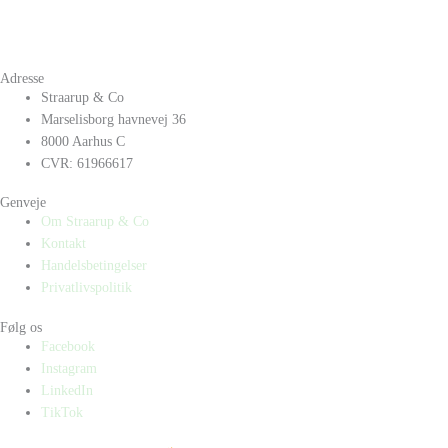
Adresse
Straarup & Co
Marselisborg havnevej 36
8000 Aarhus C
CVR: 61966617
Genveje
Om Straarup & Co
Kontakt
Handelsbetingelser
Privatlivspolitik
Følg os
Facebook
Instagram
LinkedIn
TikTok