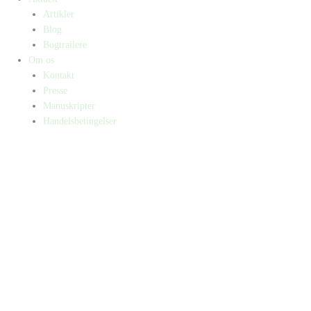
Artikler
Blog
Bogtrailere
Om os
Kontakt
Presse
Manuskripter
Handelsbetingelser
SKIFT TIL ERHVERVSKUNDE