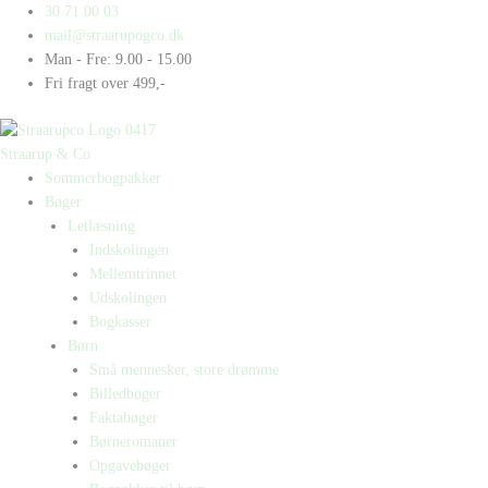
Gå
Products
Products
30 71 00 03
til
search
search
mail@straarupogco.dk
indholdet
Man - Fre: 9.00 - 15.00
Fri fragt over 499,-
Straarup & Co
Sommerbogpakker
Bøger
Letlæsning
Indskolingen
Mellemtrinnet
Udskolingen
Bogkasser
Børn
Små mennesker, store drømme
Billedbøger
Faktabøger
Børneromaner
Opgavebøger