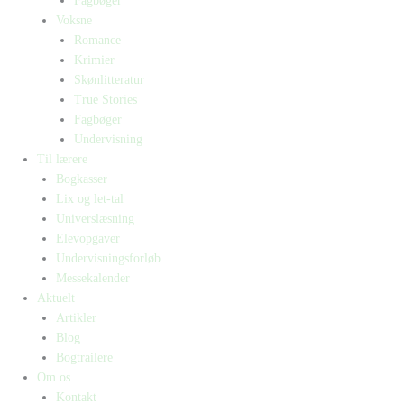
Fagbøger
Voksne
Romance
Krimier
Skønlitteratur
True Stories
Fagbøger
Undervisning
Til lærere
Bogkasser
Lix og let-tal
Universlæsning
Elevopgaver
Undervisningsforløb
Messekalender
Aktuelt
Artikler
Blog
Bogtrailere
Om os
Kontakt