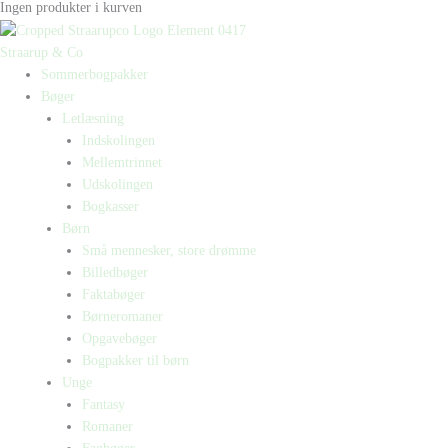
Ingen produkter i kurven
Straarup & Co
Sommerbogpakker
Bøger
Letlæsning
Indskolingen
Mellemtrinnet
Udskolingen
Bogkasser
Børn
Små mennesker, store drømme
Billedbøger
Faktabøger
Børneromaner
Opgavebøger
Bogpakker til børn
Unge
Fantasy
Romaner