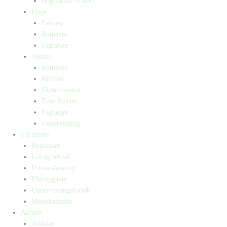
Bogpakker til børn
Unge
Fantasy
Romaner
Fagbøger
Voksne
Romance
Krimier
Skønlitteratur
True Stories
Fagbøger
Undervisning
Til lærere
Bogkasser
Lix og let-tal
Universlæsning
Elevopgaver
Undervisningsforløb
Messekalender
Aktuelt
Artikler