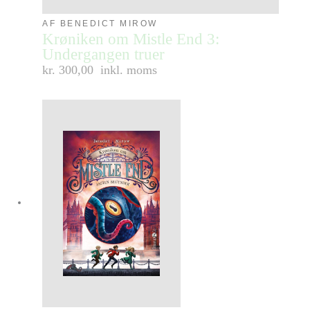
AF BENEDICT MIROW
Krøniken om Mistle End 3:
Undergangen truer
kr. 300,00
inkl. moms