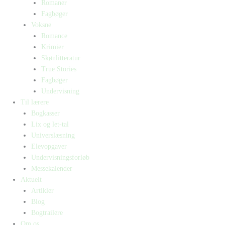
Romaner
Fagbøger
Voksne
Romance
Krimier
Skønlitteratur
True Stories
Fagbøger
Undervisning
Til lærere
Bogkasser
Lix og let-tal
Universlæsning
Elevopgaver
Undervisningsforløb
Messekalender
Aktuelt
Artikler
Blog
Bogtrailere
Om os