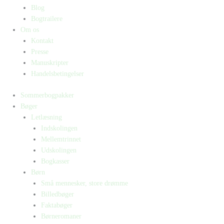
Blog
Bogtrailere
Om os
Kontakt
Presse
Manuskripter
Handelsbetingelser
Sommerbogpakker
Bøger
Letlæsning
Indskolingen
Mellemtrinnet
Udskolingen
Bogkasser
Børn
Små mennesker, store drømme
Billedbøger
Faktabøger
Børneromaner