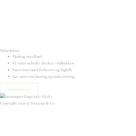
Nyhedsbrev
Modtag særtilbud
Få vores nyheder direkte i indbakken
Interviews med forfattere og fagfolk
Lær mere om læsning og undervisning
Tilmeld Dig Her
Copyright 2026 © Straarup & Co
Privat eller erhverv?
Vi vil gerne give alle vores kunder den bedste oplevelse. Vælg hvordan du
ønsker at handle hos os.