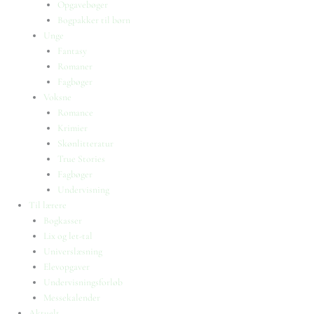
Opgavebøger
Bogpakker til børn
Unge
Fantasy
Romaner
Fagbøger
Voksne
Romance
Krimier
Skønlitteratur
True Stories
Fagbøger
Undervisning
Til lærere
Bogkasser
Lix og let-tal
Universlæsning
Elevopgaver
Undervisningsforløb
Messekalender
Aktuelt