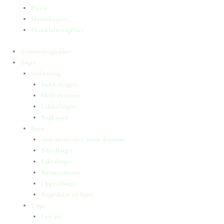
Presse
Manuskripter
Handelsbetingelser
Sommerbogpakker
Bøger
Letlæsning
Indskolingen
Mellemtrinnet
Udskolingen
Bogkasser
Børn
Små mennesker, store drømme
Billedbøger
Faktabøger
Børneromaner
Opgavebøger
Bogpakker til børn
Unge
Fantasy