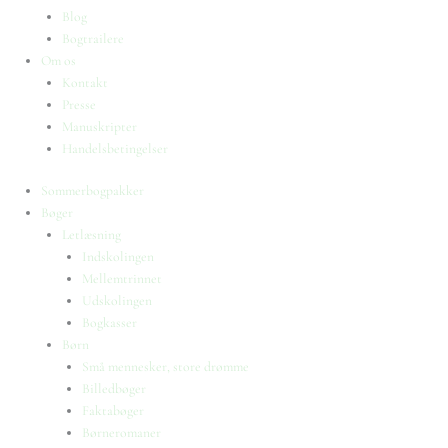
Blog
Bogtrailere
Om os
Kontakt
Presse
Manuskripter
Handelsbetingelser
Sommerbogpakker
Bøger
Letlæsning
Indskolingen
Mellemtrinnet
Udskolingen
Bogkasser
Børn
Små mennesker, store drømme
Billedbøger
Faktabøger
Børneromaner