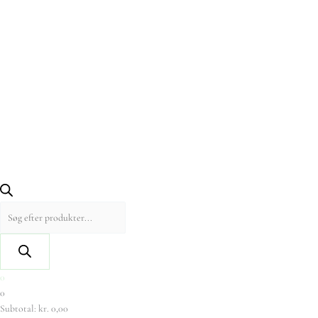
0
0
Subtotal:
kr.
0,00