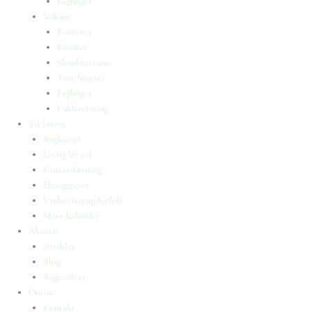
Fagbøger
Voksne
Romance
Krimier
Skønlitteratur
True Stories
Fagbøger
Undervisning
Til lærere
Bogkasser
Lix og let-tal
Universlæsning
Elevopgaver
Undervisningsforløb
Messekalender
Aktuelt
Artikler
Blog
Bogtrailere
Om os
Kontakt