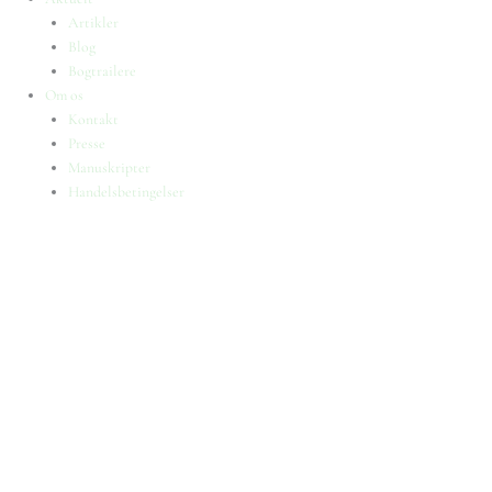
Artikler
Blog
Bogtrailere
Om os
Kontakt
Presse
Manuskripter
Handelsbetingelser
SKIFT TIL ERHVERVSKUNDE