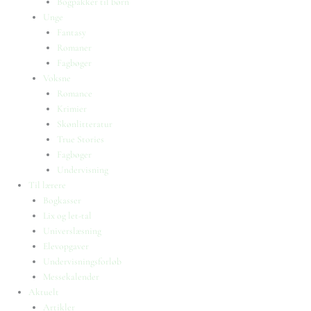
Bogpakker til børn
Unge
Fantasy
Romaner
Fagbøger
Voksne
Romance
Krimier
Skønlitteratur
True Stories
Fagbøger
Undervisning
Til lærere
Bogkasser
Lix og let-tal
Universlæsning
Elevopgaver
Undervisningsforløb
Messekalender
Aktuelt
Artikler