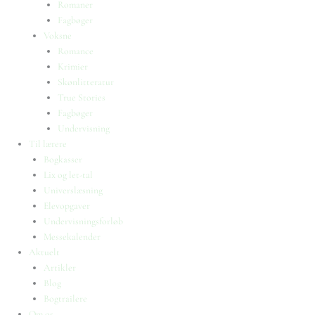
Romaner
Fagbøger
Voksne
Romance
Krimier
Skønlitteratur
True Stories
Fagbøger
Undervisning
Til lærere
Bogkasser
Lix og let-tal
Universlæsning
Elevopgaver
Undervisningsforløb
Messekalender
Aktuelt
Artikler
Blog
Bogtrailere
Om os