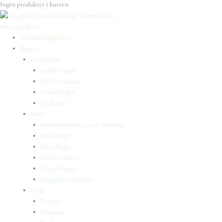
Ingen produkter i kurven
Straarup & Co
Sommerbogpakker
Bøger
Letlæsning
Indskolingen
Mellemtrinnet
Udskolingen
Bogkasser
Børn
Små mennesker, store drømme
Billedbøger
Faktabøger
Børneromaner
Opgavebøger
Bogpakker til børn
Unge
Fantasy
Romaner