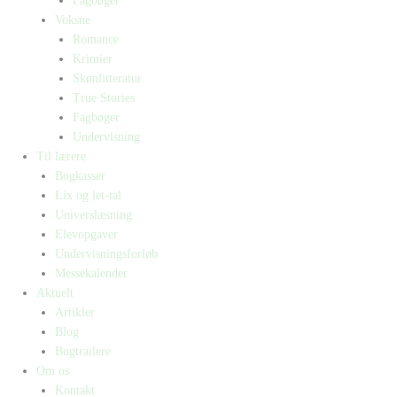
Fagbøger
Voksne
Romance
Krimier
Skønlitteratur
True Stories
Fagbøger
Undervisning
Til lærere
Bogkasser
Lix og let-tal
Universlæsning
Elevopgaver
Undervisningsforløb
Messekalender
Aktuelt
Artikler
Blog
Bogtrailere
Om os
Kontakt