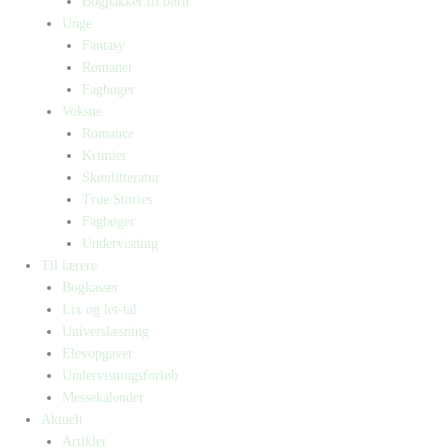
Bogpakker til børn
Unge
Fantasy
Romaner
Fagbøger
Voksne
Romance
Krimier
Skønlitteratur
True Stories
Fagbøger
Undervisning
Til lærere
Bogkasser
Lix og let-tal
Universlæsning
Elevopgaver
Undervisningsforløb
Messekalender
Aktuelt
Artikler