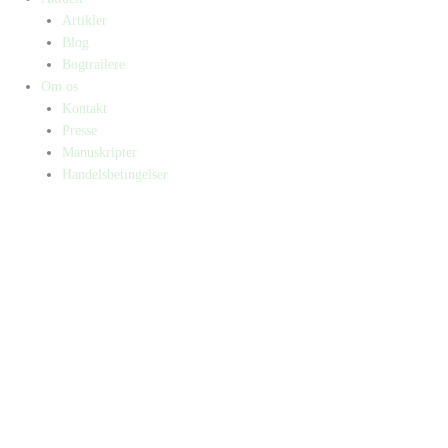
Artikler
Blog
Bogtrailere
Om os
Kontakt
Presse
Manuskripter
Handelsbetingelser
SKIFT TIL ERHVERVSKUNDE