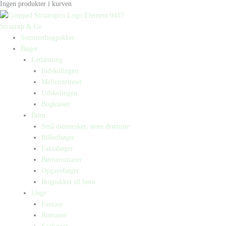
Ingen produkter i kurven
Straarup & Co
Sommerbogpakker
Bøger
Letlæsning
Indskolingen
Mellemtrinnet
Udskolingen
Bogkasser
Børn
Små mennesker, store drømme
Billedbøger
Faktabøger
Børneromaner
Opgavebøger
Bogpakker til børn
Unge
Fantasy
Romaner