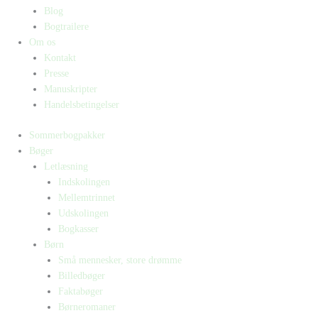
Blog
Bogtrailere
Om os
Kontakt
Presse
Manuskripter
Handelsbetingelser
Sommerbogpakker
Bøger
Letlæsning
Indskolingen
Mellemtrinnet
Udskolingen
Bogkasser
Børn
Små mennesker, store drømme
Billedbøger
Faktabøger
Børneromaner