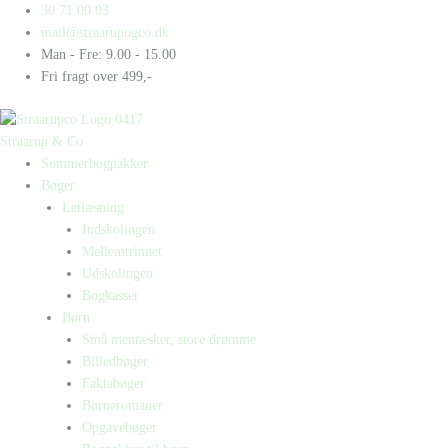
Gå
Products
Products
30 71 00 03
til
search
search
mail@straarupogco.dk
indholdet
Man - Fre: 9.00 - 15.00
Fri fragt over 499,-
Straarup & Co
Sommerbogpakker
Bøger
Letlæsning
Indskolingen
Mellemtrinnet
Udskolingen
Bogkasser
Børn
Små mennesker, store drømme
Billedbøger
Faktabøger
Børneromaner
Opgavebøger