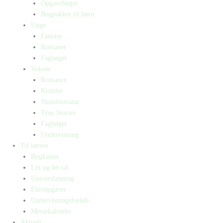
Opgavebøger
Bogpakker til børn
Unge
Fantasy
Romaner
Fagbøger
Voksne
Romance
Krimier
Skønlitteratur
True Stories
Fagbøger
Undervisning
Til lærere
Bogkasser
Lix og let-tal
Universlæsning
Elevopgaver
Undervisningsforløb
Messekalender
Aktuelt