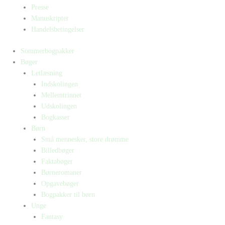
Presse
Manuskripter
Handelsbetingelser
Sommerbogpakker
Bøger
Letlæsning
Indskolingen
Mellemtrinnet
Udskolingen
Bogkasser
Børn
Små mennesker, store drømme
Billedbøger
Faktabøger
Børneromaner
Opgavebøger
Bogpakker til børn
Unge
Fantasy