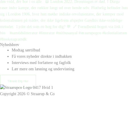
Nyhedsbrev
Modtag særtilbud
Få vores nyheder direkte i indbakken
Interviews med forfattere og fagfolk
Lær mere om læsning og undervisning
Tilmeld Dig Her
Copyright 2026 © Straarup & Co
Privat eller erhverv?
Vi vil gerne give alle vores kunder den bedste oplevelse. Vælg hvordan
du ønsker at handle hos os.