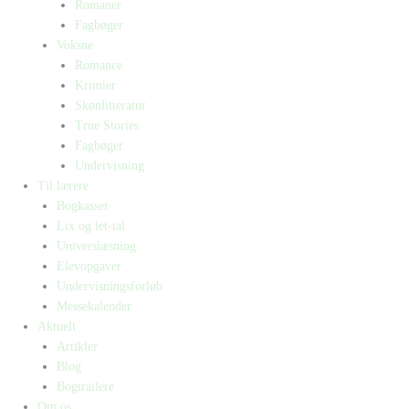
Romaner
Fagbøger
Voksne
Romance
Krimier
Skønlitteratur
True Stories
Fagbøger
Undervisning
Til lærere
Bogkasser
Lix og let-tal
Universlæsning
Elevopgaver
Undervisningsforløb
Messekalender
Aktuelt
Artikler
Blog
Bogtrailere
Om os