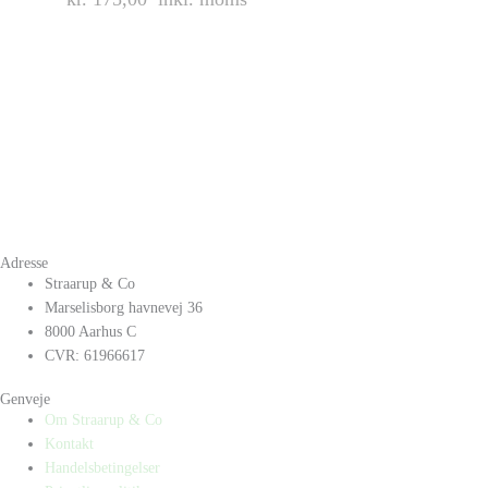
Adresse
Straarup & Co
Marselisborg havnevej 36
8000 Aarhus C
CVR: 61966617
Genveje
Om Straarup & Co
Kontakt
Handelsbetingelser