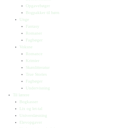
Opgavebøger
Bogpakker til børn
Unge
Fantasy
Romaner
Fagbøger
Voksne
Romance
Krimier
Skønlitteratur
True Stories
Fagbøger
Undervisning
Til lærere
Bogkasser
Lix og let-tal
Universlæsning
Elevopgaver