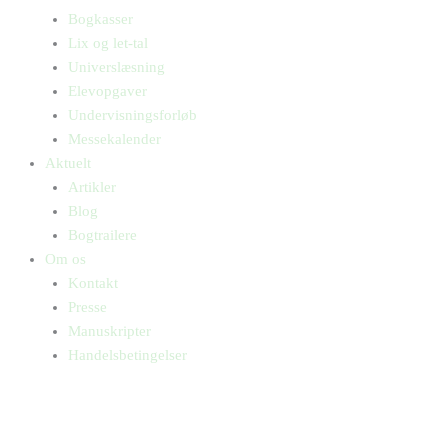
Bogkasser
Lix og let-tal
Universlæsning
Elevopgaver
Undervisningsforløb
Messekalender
Aktuelt
Artikler
Blog
Bogtrailere
Om os
Kontakt
Presse
Manuskripter
Handelsbetingelser
SKIFT TIL ERHVERVSKUNDE