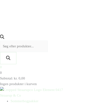
0
0
Subtotal:
kr.
0,00
Ingen produkter i kurven
Straarup & Co
Sommerbogpakker