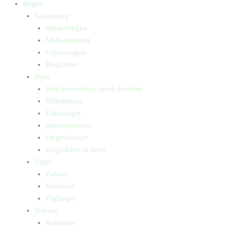
Bøger
Letlæsning
Indskolingen
Mellemtrinnet
Udskolingen
Bogkasser
Børn
Små mennesker, store drømme
Billedbøger
Faktabøger
Børneromaner
Opgavebøger
Bogpakker til børn
Unge
Fantasy
Romaner
Fagbøger
Voksne
Romance