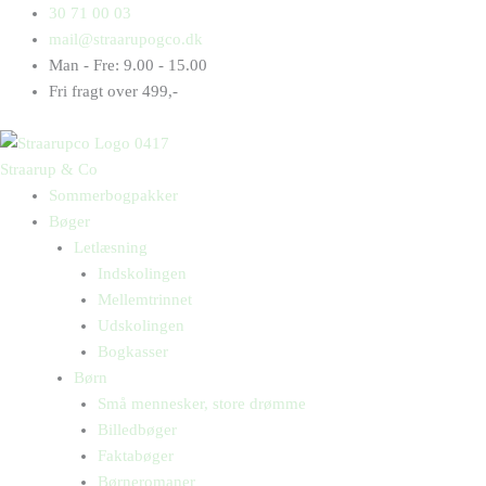
Gå
Products
Products
30 71 00 03
til
search
search
mail@straarupogco.dk
indholdet
Man - Fre: 9.00 - 15.00
Fri fragt over 499,-
Straarup & Co
Sommerbogpakker
Bøger
Letlæsning
Indskolingen
Mellemtrinnet
Udskolingen
Bogkasser
Børn
Små mennesker, store drømme
Billedbøger
Faktabøger
Børneromaner