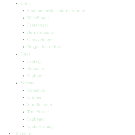
Børn
Små mennesker, store drømme
Billedbøger
Faktabøger
Børneromaner
Opgavebøger
Bogpakker til børn
Unge
Fantasy
Romaner
Fagbøger
Voksne
Romance
Krimier
Skønlitteratur
True Stories
Fagbøger
Undervisning
Til lærere