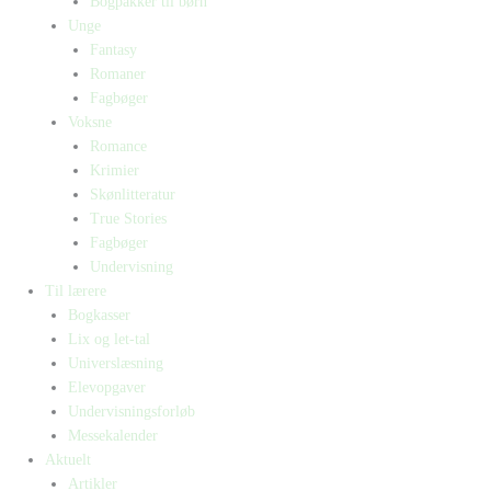
Bogpakker til børn
Unge
Fantasy
Romaner
Fagbøger
Voksne
Romance
Krimier
Skønlitteratur
True Stories
Fagbøger
Undervisning
Til lærere
Bogkasser
Lix og let-tal
Universlæsning
Elevopgaver
Undervisningsforløb
Messekalender
Aktuelt
Artikler