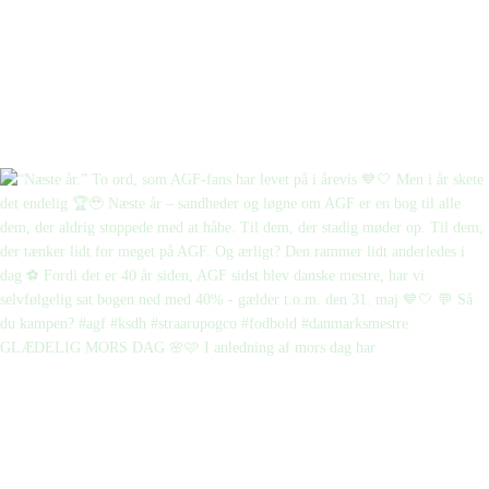
GLÆDELIG MORS DAG 🌸🩷 I anledning af mors dag har