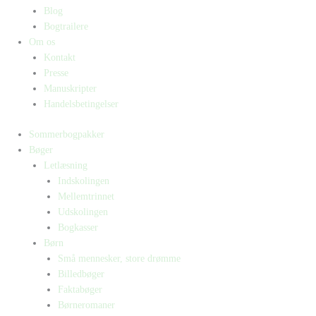
Blog
Bogtrailere
Om os
Kontakt
Presse
Manuskripter
Handelsbetingelser
Sommerbogpakker
Bøger
Letlæsning
Indskolingen
Mellemtrinnet
Udskolingen
Bogkasser
Børn
Små mennesker, store drømme
Billedbøger
Faktabøger
Børneromaner