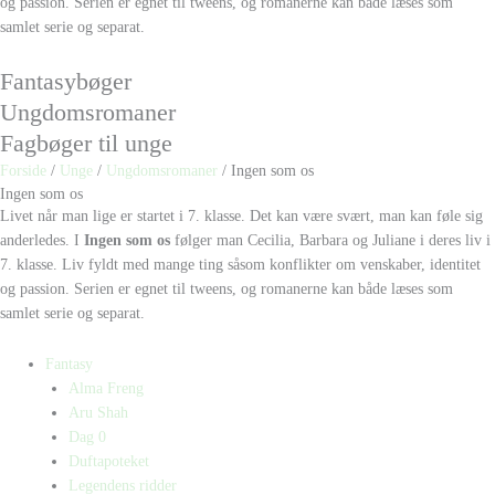
og passion. Serien er egnet til tweens, og romanerne kan både læses som
samlet serie og separat.
Fantasybøger
Ungdomsromaner
Fagbøger til unge
Forside
/
Unge
/
Ungdomsromaner
/ Ingen som os
Ingen som os
Livet når man lige er startet i 7. klasse. Det kan være svært, man kan føle sig
anderledes. I
Ingen som os
følger man Cecilia, Barbara og Juliane i deres liv i
7. klasse. Liv fyldt med mange ting såsom konflikter om venskaber, identitet
og passion. Serien er egnet til tweens, og romanerne kan både læses som
samlet serie og separat.
Fantasy
Alma Freng
Aru Shah
Dag 0
Duftapoteket
Legendens ridder