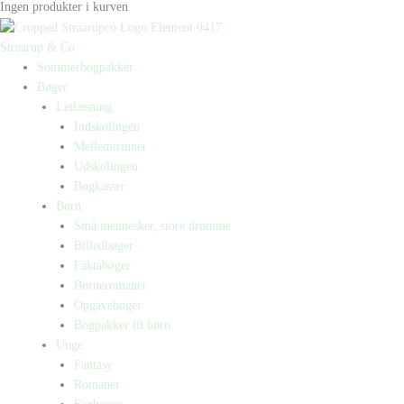
Ingen produkter i kurven
Straarup & Co
Sommerbogpakker
Bøger
Letlæsning
Indskolingen
Mellemtrinnet
Udskolingen
Bogkasser
Børn
Små mennesker, store drømme
Billedbøger
Faktabøger
Børneromaner
Opgavebøger
Bogpakker til børn
Unge
Fantasy
Romaner