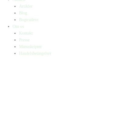
Artikler
Blog
Bogtrailere
Om os
Kontakt
Presse
Manuskripter
Handelsbetingelser
SKIFT TIL ERHVERVSKUNDE