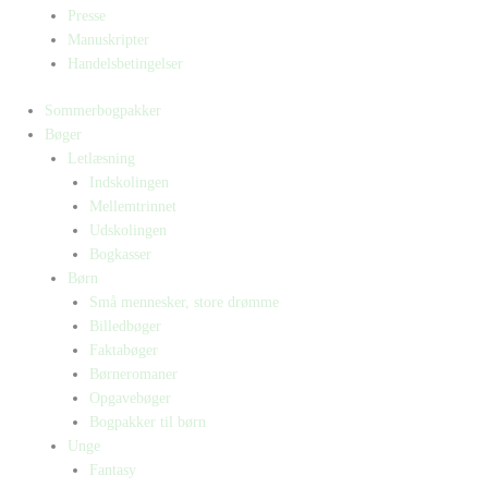
Presse
Manuskripter
Handelsbetingelser
Sommerbogpakker
Bøger
Letlæsning
Indskolingen
Mellemtrinnet
Udskolingen
Bogkasser
Børn
Små mennesker, store drømme
Billedbøger
Faktabøger
Børneromaner
Opgavebøger
Bogpakker til børn
Unge
Fantasy