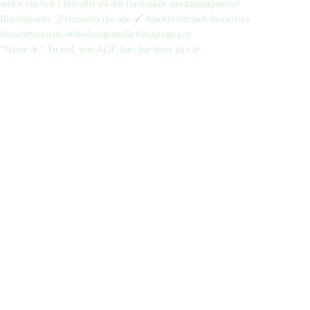
“Næste år.” To ord, som AGF-fans har levet på i år