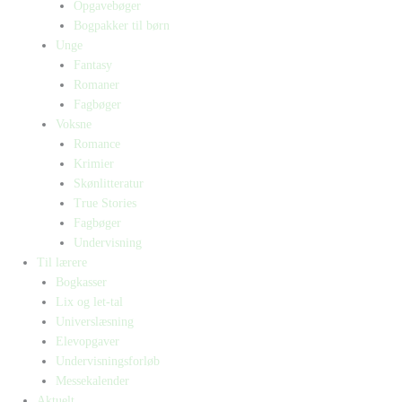
Opgavebøger
Bogpakker til børn
Unge
Fantasy
Romaner
Fagbøger
Voksne
Romance
Krimier
Skønlitteratur
True Stories
Fagbøger
Undervisning
Til lærere
Bogkasser
Lix og let-tal
Universlæsning
Elevopgaver
Undervisningsforløb
Messekalender
Aktuelt