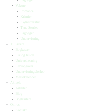
Fagbøger
Voksne
Romance
Krimier
Skønlitteratur
True Stories
Fagbøger
Undervisning
Til lærere
Bogkasser
Lix og let-tal
Universlæsning
Elevopgaver
Undervisningsforløb
Messekalender
Aktuelt
Artikler
Blog
Bogtrailere
Om os
Kontakt