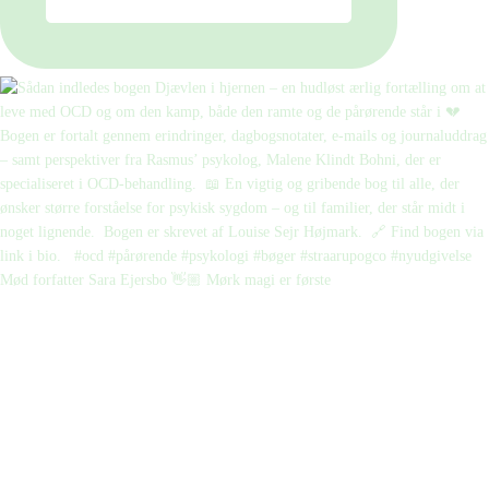
Mød forfatter Sara Ejersbo 👋🏼 Mørk magi er første