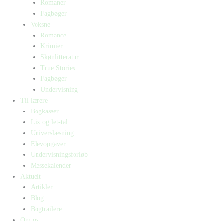
Romaner
Fagbøger
Voksne
Romance
Krimier
Skønlitteratur
True Stories
Fagbøger
Undervisning
Til lærere
Bogkasser
Lix og let-tal
Universlæsning
Elevopgaver
Undervisningsforløb
Messekalender
Aktuelt
Artikler
Blog
Bogtrailere
Om os