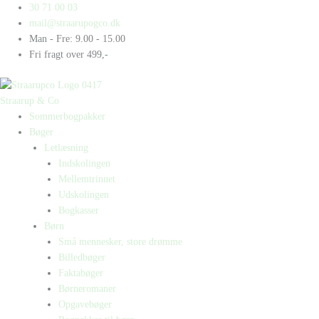
Gå
Products
Products
30 71 00 03
til
search
search
mail@straarupogco.dk
indholdet
Man - Fre: 9.00 - 15.00
Fri fragt over 499,-
Straarup & Co
Sommerbogpakker
Bøger
Letlæsning
Indskolingen
Mellemtrinnet
Udskolingen
Bogkasser
Børn
Små mennesker, store drømme
Billedbøger
Faktabøger
Børneromaner
Opgavebøger