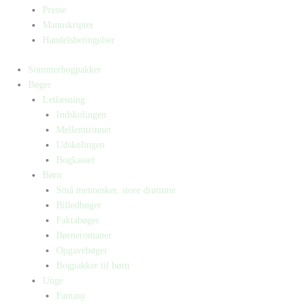
Presse
Manuskripter
Handelsbetingelser
Sommerbogpakker
Bøger
Letlæsning
Indskolingen
Mellemtrinnet
Udskolingen
Bogkasser
Børn
Små mennesker, store drømme
Billedbøger
Faktabøger
Børneromaner
Opgavebøger
Bogpakker til børn
Unge
Fantasy