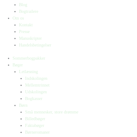
Blog
Bogtrailere
Om os
Kontakt
Presse
Manuskripter
Handelsbetingelser
Sommerbogpakker
Bøger
Letlæsning
Indskolingen
Mellemtrinnet
Udskolingen
Bogkasser
Børn
Små mennesker, store drømme
Billedbøger
Faktabøger
Børneromaner