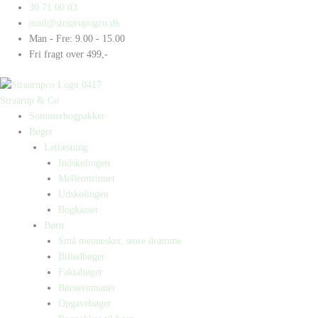
Gå
Products
Products
30 71 00 03
til
search
search
mail@straarupogco.dk
indholdet
Man - Fre: 9.00 - 15.00
Fri fragt over 499,-
Straarup & Co
Sommerbogpakker
Bøger
Letlæsning
Indskolingen
Mellemtrinnet
Udskolingen
Bogkasser
Børn
Små mennesker, store drømme
Billedbøger
Faktabøger
Børneromaner
Opgavebøger