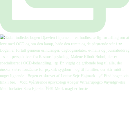
Mød forfatter Sara Ejersbo 👋🏼 Mørk magi er første