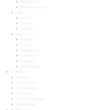
Opgavebøger
Bogpakker til børn
Unge
Fantasy
Romaner
Fagbøger
Voksne
Romance
Krimier
Skønlitteratur
True Stories
Fagbøger
Undervisning
Til lærere
Bogkasser
Lix og let-tal
Universlæsning
Elevopgaver
Undervisningsforløb
Messekalender
Aktuelt