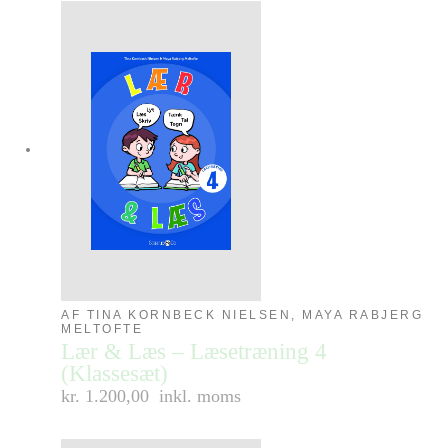
AF TINA KORNBECK NIELSEN, MAYA RABJERG
MELTOFTE
Lær & Læs – Læsetræning 4
(Klassesæt)
kr. 1.200,00
inkl. moms