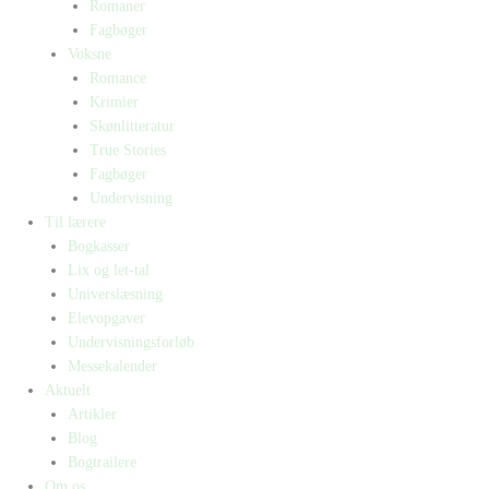
Romaner
Fagbøger
Voksne
Romance
Krimier
Skønlitteratur
True Stories
Fagbøger
Undervisning
Til lærere
Bogkasser
Lix og let-tal
Universlæsning
Elevopgaver
Undervisningsforløb
Messekalender
Aktuelt
Artikler
Blog
Bogtrailere
Om os