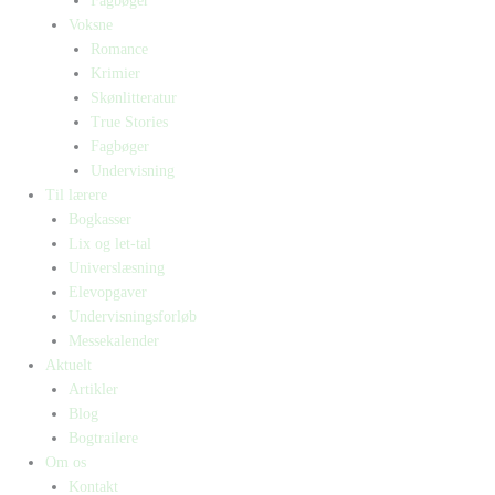
Fagbøger
Voksne
Romance
Krimier
Skønlitteratur
True Stories
Fagbøger
Undervisning
Til lærere
Bogkasser
Lix og let-tal
Universlæsning
Elevopgaver
Undervisningsforløb
Messekalender
Aktuelt
Artikler
Blog
Bogtrailere
Om os
Kontakt