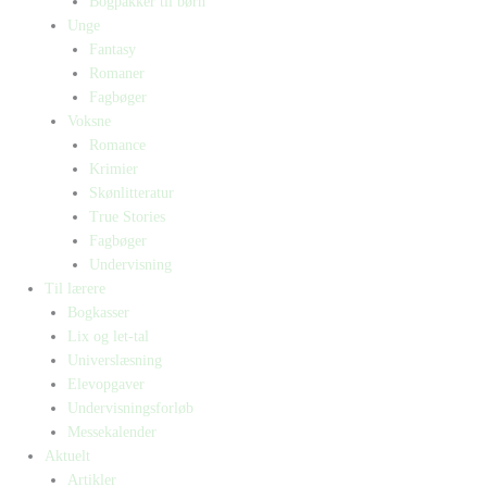
Bogpakker til børn
Unge
Fantasy
Romaner
Fagbøger
Voksne
Romance
Krimier
Skønlitteratur
True Stories
Fagbøger
Undervisning
Til lærere
Bogkasser
Lix og let-tal
Universlæsning
Elevopgaver
Undervisningsforløb
Messekalender
Aktuelt
Artikler