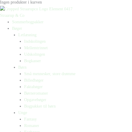
Ingen produkter i kurven
Straarup & Co
Sommerbogpakker
Bøger
Letlæsning
Indskolingen
Mellemtrinnet
Udskolingen
Bogkasser
Børn
Små mennesker, store drømme
Billedbøger
Faktabøger
Børneromaner
Opgavebøger
Bogpakker til børn
Unge
Fantasy
Romaner