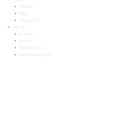
Artikler
Blog
Bogtrailere
Om os
Kontakt
Presse
Manuskripter
Handelsbetingelser
SKIFT TIL ERHVERVSKUNDE