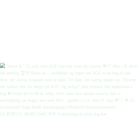
GLÆDELIG MORS DAG 🌸🩷 I anledning af mors dag har