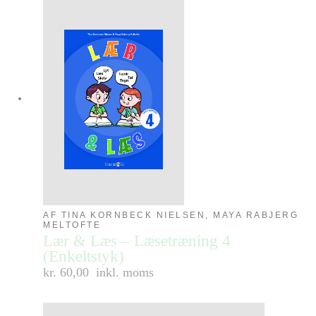
AF TINA KORNBECK NIELSEN, MAYA RABJERG
MELTOFTE
Lær & Læs – Læsetræning 4
(Enkeltstyk)
kr. 60,00
inkl. moms