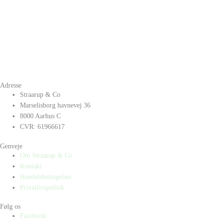
Adresse
Straarup & Co
Marselisborg havnevej 36
8000 Aarhus C
CVR: 61966617
Genveje
Om Straarup & Co
Kontakt
Handelsbetingelser
Privatlivspolitik
Følg os
Facebook