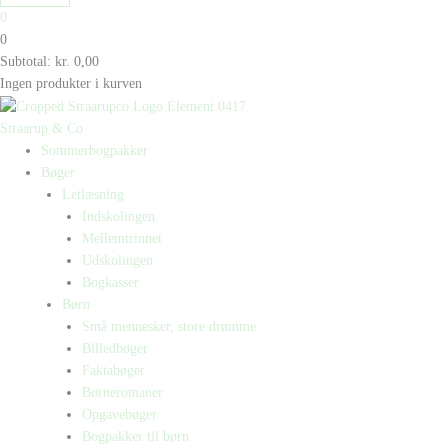
0
0
Subtotal:
kr.
0,00
Ingen produkter i kurven
Straarup & Co
Sommerbogpakker
Bøger
Letlæsning
Indskolingen
Mellemtrinnet
Udskolingen
Bogkasser
Børn
Små mennesker, store drømme
Billedbøger
Faktabøger
Børneromaner
Opgavebøger
Bogpakker til børn