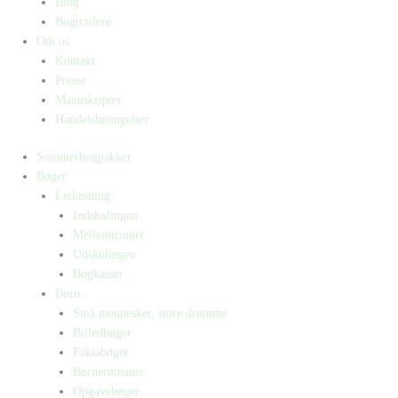
Blog
Bogtrailere
Om os
Kontakt
Presse
Manuskripter
Handelsbetingelser
Sommerbogpakker
Bøger
Letlæsning
Indskolingen
Mellemtrinnet
Udskolingen
Bogkasser
Børn
Små mennesker, store drømme
Billedbøger
Faktabøger
Børneromaner
Opgavebøger