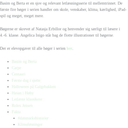
Basim og Berta er en sjov og relevant letlæsningsserie til mellemtrinnet. De
første fire bøger i serien handler om skole, venskaber, klima, kærlighed, iPad-
spil og meget, meget mere.
Bøgerne er skrevet af Natasja Erbillor og henvender sig særligt til læsere i
4.-6. klasse. Angelica Inigo står bag de flotte illustrationer til bøgerne.
Der er elevopgaver til alle bøger i serien
her
.
Basim og Berta
Carpe
Centauri
Første dag i sjette
Halloween på Galgebakken
Hasan i Høby
Letlæste klassikere
Rolex Jensen
Fakta
#danmarkshistorier
Klimaløsninger