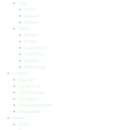
Unge
Fantasy
Romaner
Fagbøger
Voksne
Romance
Krimier
Skønlitteratur
True Stories
Fagbøger
Undervisning
Til lærere
Bogkasser
Lix og let-tal
Universlæsning
Elevopgaver
Undervisningsforløb
Messekalender
Aktuelt
Artikler