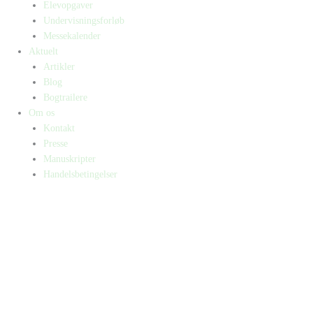
Elevopgaver
Undervisningsforløb
Messekalender
Aktuelt
Artikler
Blog
Bogtrailere
Om os
Kontakt
Presse
Manuskripter
Handelsbetingelser
SKIFT TIL ERHVERVSKUNDE