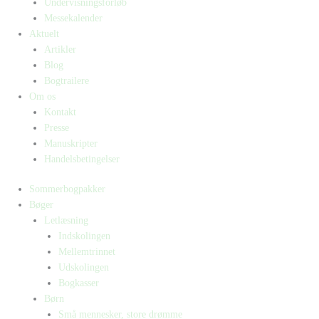
Undervisningsforløb
Messekalender
Aktuelt
Artikler
Blog
Bogtrailere
Om os
Kontakt
Presse
Manuskripter
Handelsbetingelser
Sommerbogpakker
Bøger
Letlæsning
Indskolingen
Mellemtrinnet
Udskolingen
Bogkasser
Børn
Små mennesker, store drømme