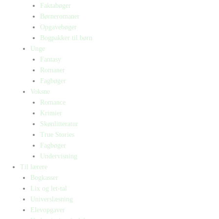
Faktabøger
Børneromaner
Opgavebøger
Bogpakker til børn
Unge
Fantasy
Romaner
Fagbøger
Voksne
Romance
Krimier
Skønlitteratur
True Stories
Fagbøger
Undervisning
Til lærere
Bogkasser
Lix og let-tal
Universlæsning
Elevopgaver