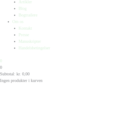
Artikler
Blog
Bogtrailere
Om os
Kontakt
Presse
Manuskripter
Handelsbetingelser
0
0
Subtotal:
kr.
0,00
Ingen produkter i kurven