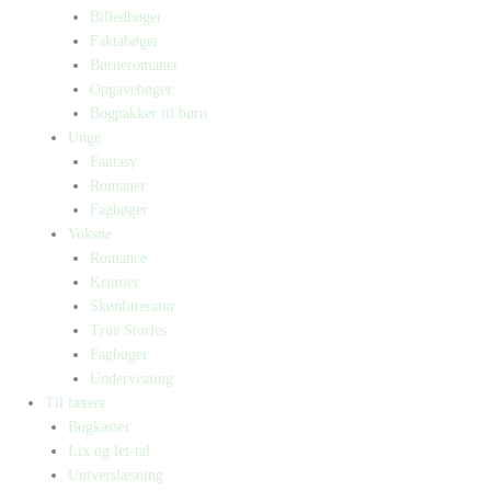
Billedbøger
Faktabøger
Børneromaner
Opgavebøger
Bogpakker til børn
Unge
Fantasy
Romaner
Fagbøger
Voksne
Romance
Krimier
Skønlitteratur
True Stories
Fagbøger
Undervisning
Til lærere
Bogkasser
Lix og let-tal
Universlæsning