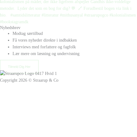
Nyhedsbrev
Modtag særtilbud
Få vores nyheder direkte i indbakken
Interviews med forfattere og fagfolk
Lær mere om læsning og undervisning
Tilmeld Dig Her
Copyright 2026 © Straarup & Co
Privat eller erhverv?
Vi vil gerne give alle vores kunder den bedste oplevelse. Vælg hvordan
du ønsker at handle hos os.
Skift til erhvervskunde
Fortsæt som privatkunde
×