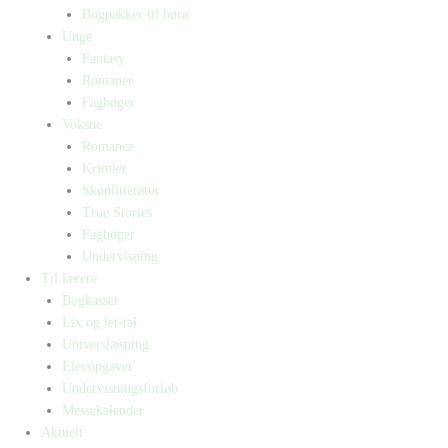
Bogpakker til børn
Unge
Fantasy
Romaner
Fagbøger
Voksne
Romance
Krimier
Skønlitteratur
True Stories
Fagbøger
Undervisning
Til lærere
Bogkasser
Lix og let-tal
Universlæsning
Elevopgaver
Undervisningsforløb
Messekalender
Aktuelt