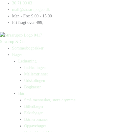
Gå
Products
Products
30 71 00 03
til
search
search
mail@straarupogco.dk
indholdet
Man - Fre: 9.00 - 15.00
Fri fragt over 499,-
Straarup & Co
Sommerbogpakker
Bøger
Letlæsning
Indskolingen
Mellemtrinnet
Udskolingen
Bogkasser
Børn
Små mennesker, store drømme
Billedbøger
Faktabøger
Børneromaner
Opgavebøger