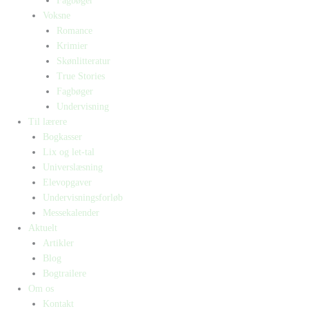
Fagbøger
Voksne
Romance
Krimier
Skønlitteratur
True Stories
Fagbøger
Undervisning
Til lærere
Bogkasser
Lix og let-tal
Universlæsning
Elevopgaver
Undervisningsforløb
Messekalender
Aktuelt
Artikler
Blog
Bogtrailere
Om os
Kontakt