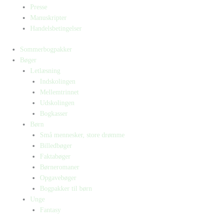
Presse
Manuskripter
Handelsbetingelser
Sommerbogpakker
Bøger
Letlæsning
Indskolingen
Mellemtrinnet
Udskolingen
Bogkasser
Børn
Små mennesker, store drømme
Billedbøger
Faktabøger
Børneromaner
Opgavebøger
Bogpakker til børn
Unge
Fantasy