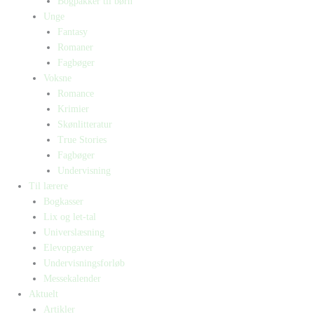
Bogpakker til børn
Unge
Fantasy
Romaner
Fagbøger
Voksne
Romance
Krimier
Skønlitteratur
True Stories
Fagbøger
Undervisning
Til lærere
Bogkasser
Lix og let-tal
Universlæsning
Elevopgaver
Undervisningsforløb
Messekalender
Aktuelt
Artikler