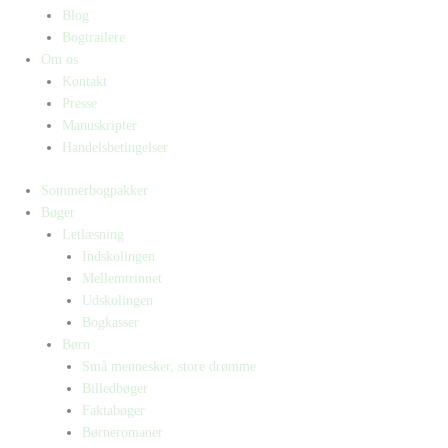
Blog
Bogtrailere
Om os
Kontakt
Presse
Manuskripter
Handelsbetingelser
Sommerbogpakker
Bøger
Letlæsning
Indskolingen
Mellemtrinnet
Udskolingen
Bogkasser
Børn
Små mennesker, store drømme
Billedbøger
Faktabøger
Børneromaner