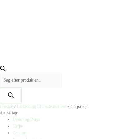
Forside
/
Letlæsning til mellemtrinnet
/ 4.a på lejr
4.a på lejr
Basim og Berta
Carpe
Centauri