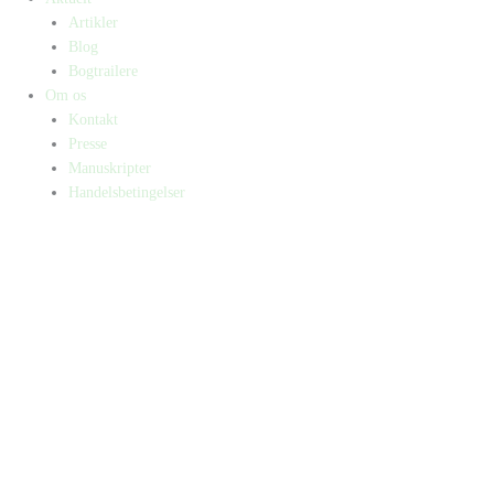
Artikler
Blog
Bogtrailere
Om os
Kontakt
Presse
Manuskripter
Handelsbetingelser
SKIFT TIL ERHVERVSKUNDE