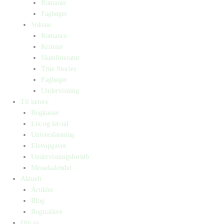
Romaner
Fagbøger
Voksne
Romance
Krimier
Skønlitteratur
True Stories
Fagbøger
Undervisning
Til lærere
Bogkasser
Lix og let-tal
Universlæsning
Elevopgaver
Undervisningsforløb
Messekalender
Aktuelt
Artikler
Blog
Bogtrailere
Om os