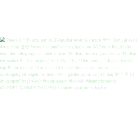
GLÆDELIG MORS DAG 🌸🩷 I anledning af mors dag har