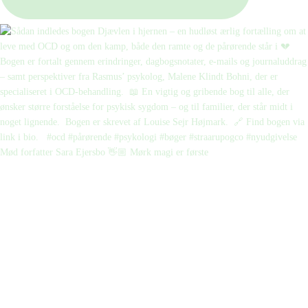
Mød forfatter Sara Ejersbo 👋🏼 Mørk magi er første