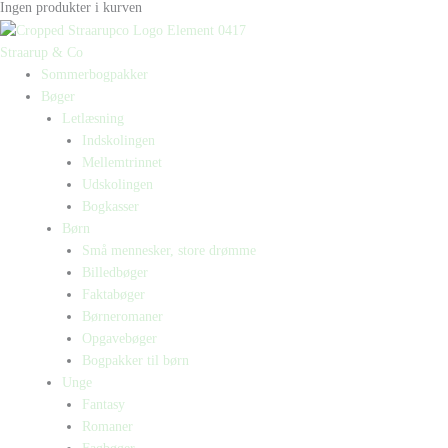
Ingen produkter i kurven
Straarup & Co
Sommerbogpakker
Bøger
Letlæsning
Indskolingen
Mellemtrinnet
Udskolingen
Bogkasser
Børn
Små mennesker, store drømme
Billedbøger
Faktabøger
Børneromaner
Opgavebøger
Bogpakker til børn
Unge
Fantasy
Romaner