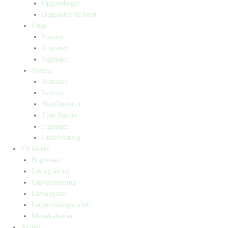
Opgavebøger
Bogpakker til børn
Unge
Fantasy
Romaner
Fagbøger
Voksne
Romance
Krimier
Skønlitteratur
True Stories
Fagbøger
Undervisning
Til lærere
Bogkasser
Lix og let-tal
Universlæsning
Elevopgaver
Undervisningsforløb
Messekalender
Aktuelt