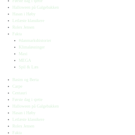
Første dag i sjette
Halloween på Galgebakken
Hasan i Høby
Letlæste klassikere
Rolex Jensen
Fakta
#danmarkshistorier
Klimaløsninger
Maxi
MEGA
Spil & Læs
Basim og Berta
Carpe
Centauri
Første dag i sjette
Halloween på Galgebakken
Hasan i Høby
Letlæste klassikere
Rolex Jensen
Fakta