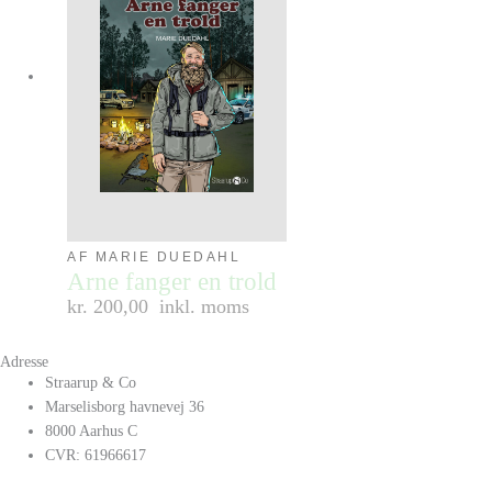
AF MARIE DUEDAHL
Arne fanger en trold
kr. 200,00
inkl. moms
Adresse
Straarup & Co
Marselisborg havnevej 36
8000 Aarhus C
CVR: 61966617