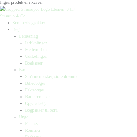
Ingen produkter i kurven
Straarup & Co
Sommerbogpakker
Bøger
Letlæsning
Indskolingen
Mellemtrinnet
Udskolingen
Bogkasser
Børn
Små mennesker, store drømme
Billedbøger
Faktabøger
Børneromaner
Opgavebøger
Bogpakker til børn
Unge
Fantasy
Romaner