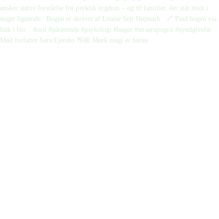
Mød forfatter Sara Ejersbo 👋🏼 Mørk magi er første