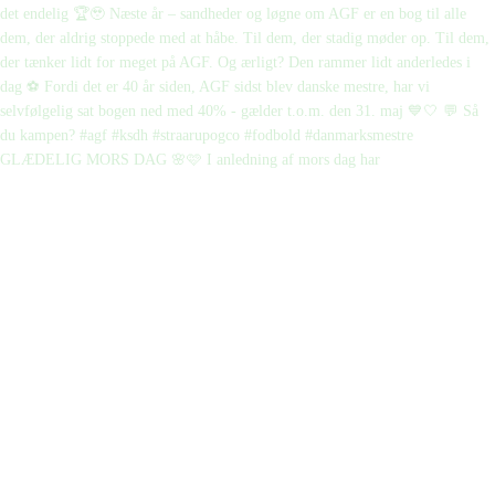
GLÆDELIG MORS DAG 🌸🩷 I anledning af mors dag har