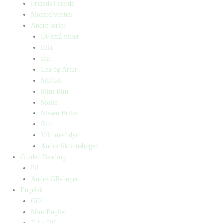
Friends i fjerde
Monstervenner
Andre serier
De små vitser
Ella
Ida
Lea og Artur
MEGA
Mini Rim
Molle
Nissen Brille
Rim
Vild med dyr
Andre fiktionsbøger
Guided Reading
Pil
Andre GR-bøger
Engelsk
GO!
Mini English
Take Off