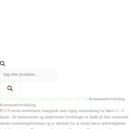
Forside
/
Letlæsning til indskolingen
/
Fiktion
/
Plus
/ Konsonantforveksling
Konsonantforveksling
PLUS-serien kombinerer læseglæde med vigtig stavetræning for børn i 1.-3.
klasse. De humoristiske og medrivende fortællinger er skabt af flere rutinerede
danske letlæsningsforfattere og er udviklet for at styrke børns delfærdigheder