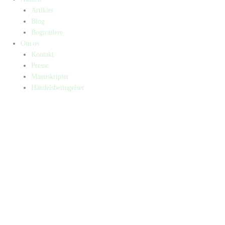
Artikler
Blog
Bogtrailere
Om os
Kontakt
Presse
Manuskripter
Handelsbetingelser
SKIFT TIL ERHVERVSKUNDE