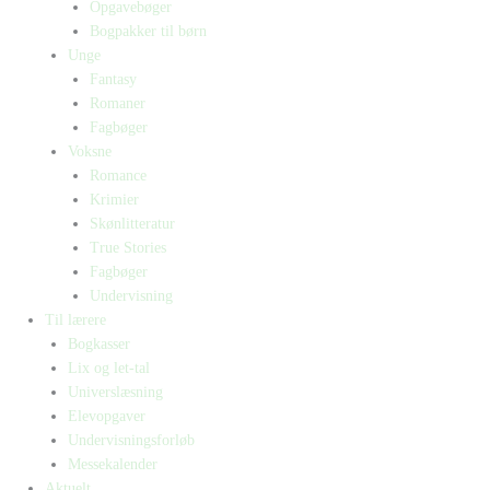
Opgavebøger
Bogpakker til børn
Unge
Fantasy
Romaner
Fagbøger
Voksne
Romance
Krimier
Skønlitteratur
True Stories
Fagbøger
Undervisning
Til lærere
Bogkasser
Lix og let-tal
Universlæsning
Elevopgaver
Undervisningsforløb
Messekalender
Aktuelt