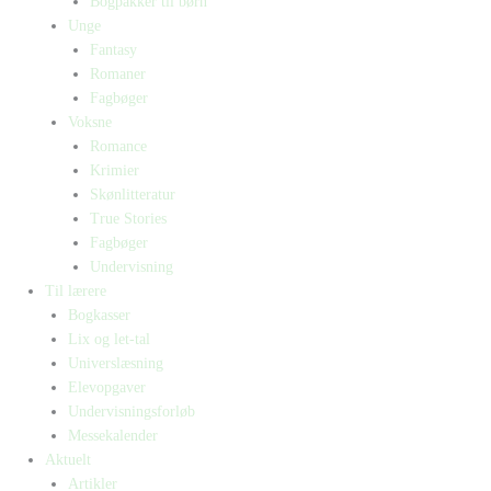
Bogpakker til børn
Unge
Fantasy
Romaner
Fagbøger
Voksne
Romance
Krimier
Skønlitteratur
True Stories
Fagbøger
Undervisning
Til lærere
Bogkasser
Lix og let-tal
Universlæsning
Elevopgaver
Undervisningsforløb
Messekalender
Aktuelt
Artikler