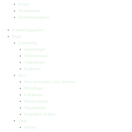
Presse
Manuskripter
Handelsbetingelser
Sommerbogpakker
Bøger
Letlæsning
Indskolingen
Mellemtrinnet
Udskolingen
Bogkasser
Børn
Små mennesker, store drømme
Billedbøger
Faktabøger
Børneromaner
Opgavebøger
Bogpakker til børn
Unge
Fantasy