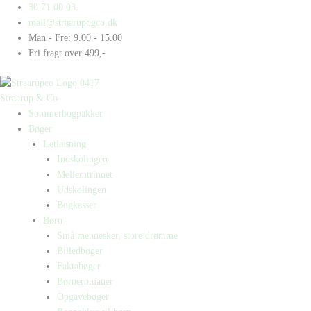
Gå
Products
Products
30 71 00 03
til
search
search
mail@straarupogco.dk
indholdet
Man - Fre: 9.00 - 15.00
Fri fragt over 499,-
Straarup & Co
Sommerbogpakker
Bøger
Letlæsning
Indskolingen
Mellemtrinnet
Udskolingen
Bogkasser
Børn
Små mennesker, store drømme
Billedbøger
Faktabøger
Børneromaner
Opgavebøger