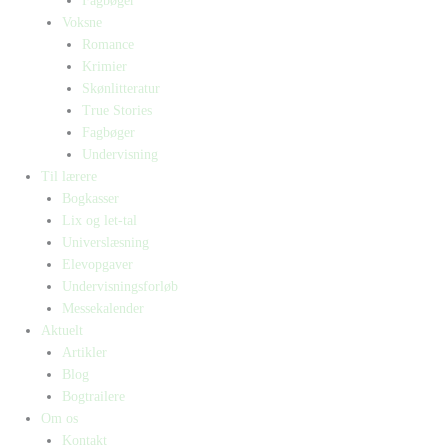
Fagbøger
Voksne
Romance
Krimier
Skønlitteratur
True Stories
Fagbøger
Undervisning
Til lærere
Bogkasser
Lix og let-tal
Universlæsning
Elevopgaver
Undervisningsforløb
Messekalender
Aktuelt
Artikler
Blog
Bogtrailere
Om os
Kontakt