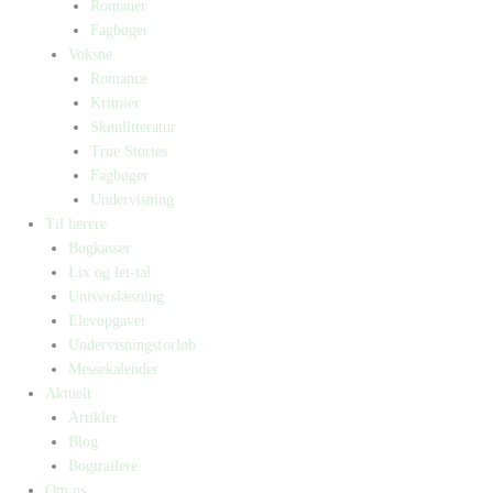
Romaner
Fagbøger
Voksne
Romance
Krimier
Skønlitteratur
True Stories
Fagbøger
Undervisning
Til lærere
Bogkasser
Lix og let-tal
Universlæsning
Elevopgaver
Undervisningsforløb
Messekalender
Aktuelt
Artikler
Blog
Bogtrailere
Om os