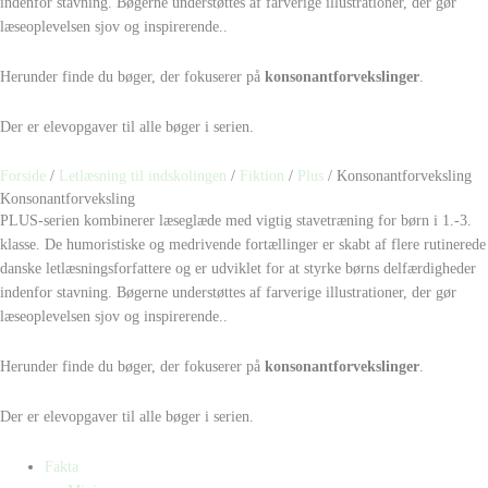
indenfor stavning. Bøgerne understøttes af farverige illustrationer, der gør
læseoplevelsen sjov og inspirerende..
Herunder finde du bøger, der fokuserer på
konsonantforvekslinger
.
Der er elevopgaver til alle bøger i serien.
Forside
/
Letlæsning til indskolingen
/
Fiktion
/
Plus
/ Konsonantforveksling
Konsonantforveksling
PLUS-serien kombinerer læseglæde med vigtig stavetræning for børn i 1.-3.
klasse. De humoristiske og medrivende fortællinger er skabt af flere rutinerede
danske letlæsningsforfattere og er udviklet for at styrke børns delfærdigheder
indenfor stavning. Bøgerne understøttes af farverige illustrationer, der gør
læseoplevelsen sjov og inspirerende..
Herunder finde du bøger, der fokuserer på
konsonantforvekslinger
.
Der er elevopgaver til alle bøger i serien.
Fakta