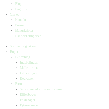
Blog
Bogtrailere
Om os
Kontakt
Presse
Manuskripter
Handelsbetingelser
Sommerbogpakker
Bøger
Letlæsning
Indskolingen
Mellemtrinnet
Udskolingen
Bogkasser
Børn
Små mennesker, store drømme
Billedbøger
Faktabøger
Børneromaner