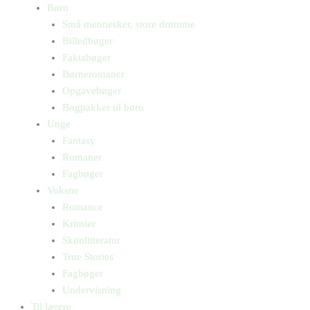
Børn
Små mennesker, store drømme
Billedbøger
Faktabøger
Børneromaner
Opgavebøger
Bogpakker til børn
Unge
Fantasy
Romaner
Fagbøger
Voksne
Romance
Krimier
Skønlitteratur
True Stories
Fagbøger
Undervisning
Til lærere