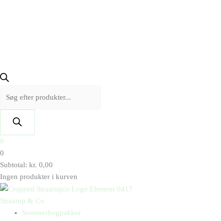
0
0
Subtotal:
kr.
0,00
Ingen produkter i kurven
Straarup & Co
Sommerbogpakker