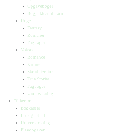
Opgavebøger
Bogpakker til børn
Unge
Fantasy
Romaner
Fagbøger
Voksne
Romance
Krimier
Skønlitteratur
True Stories
Fagbøger
Undervisning
Til lærere
Bogkasser
Lix og let-tal
Universlæsning
Elevopgaver