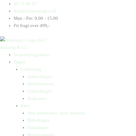
Gå
Products
Products
30 71 00 03
til
search
search
mail@straarupogco.dk
indholdet
Man - Fre: 9.00 - 15.00
Fri fragt over 499,-
Straarup & Co
Sommerbogpakker
Bøger
Letlæsning
Indskolingen
Mellemtrinnet
Udskolingen
Bogkasser
Børn
Små mennesker, store drømme
Billedbøger
Faktabøger
Børneromaner