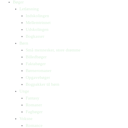
Bøger
Letlæsning
Indskolingen
Mellemtrinnet
Udskolingen
Bogkasser
Børn
Små mennesker, store drømme
Billedbøger
Faktabøger
Børneromaner
Opgavebøger
Bogpakker til børn
Unge
Fantasy
Romaner
Fagbøger
Voksne
Romance