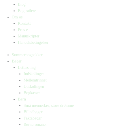
Blog
Bogtrailere
Om os
Kontakt
Presse
Manuskripter
Handelsbetingelser
Sommerbogpakker
Bøger
Letlæsning
Indskolingen
Mellemtrinnet
Udskolingen
Bogkasser
Børn
Små mennesker, store drømme
Billedbøger
Faktabøger
Børneromaner