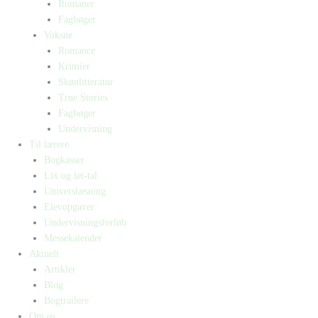
Romaner
Fagbøger
Voksne
Romance
Krimier
Skønlitteratur
True Stories
Fagbøger
Undervisning
Til lærere
Bogkasser
Lix og let-tal
Universlæsning
Elevopgaver
Undervisningsforløb
Messekalender
Aktuelt
Artikler
Blog
Bogtrailere
Om os