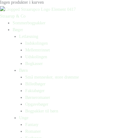
Ingen produkter i kurven
Straarup & Co
Sommerbogpakker
Bøger
Letlæsning
Indskolingen
Mellemtrinnet
Udskolingen
Bogkasser
Børn
Små mennesker, store drømme
Billedbøger
Faktabøger
Børneromaner
Opgavebøger
Bogpakker til børn
Unge
Fantasy
Romaner