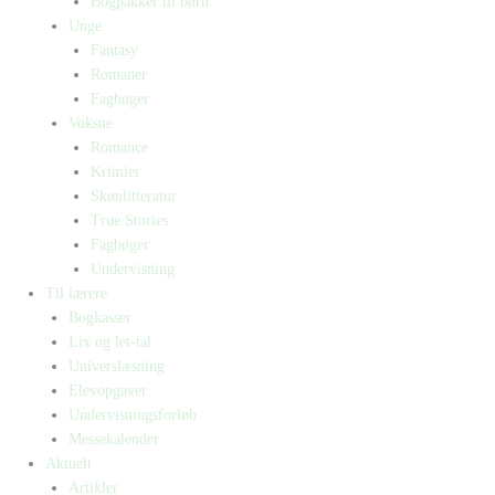
Bogpakker til børn
Unge
Fantasy
Romaner
Fagbøger
Voksne
Romance
Krimier
Skønlitteratur
True Stories
Fagbøger
Undervisning
Til lærere
Bogkasser
Lix og let-tal
Universlæsning
Elevopgaver
Undervisningsforløb
Messekalender
Aktuelt
Artikler