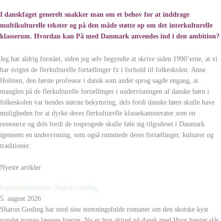
I danskfaget generelt snakker man om et behov for at inddrage
multikulturelle tekster og på den måde støtte op om det interkulturelle
klasserum. Hvordan kan På med Danmark anvendes ind i den ambition?
Jeg har aldrig forstået, siden jeg selv begyndte at skrive siden 1990’erne, at vi
har svigtet de flerkulturelle fortællinger fx i forhold til folkeskolen. Anne
Holmen, den første professor i dansk som andet sprog sagde engang, at
manglen på de flerkulturelle fortællinger i undervisningen af danske børn i
folkeskolen var hendes største bekymring, dels fordi danske børn skulle have
muligheden for at dyrke deres flerkulturelle klassekammerater som en
ressource og dels fordi de tosprogede skulle føle sig tilgodeset i Danmark
igennem en undervisning, som også rummede deres fortællinger, kulturer og
traditioner.
Nyeste artikler
Forfatterinterview: Sharon Gosling
5. august 2026
Sharon Gosling har med sine stemningsfulde romaner om den skotske kyst
vundet mange læseres hjerter. Nu er hun aktuel på dansk med Hvor hjertet slår