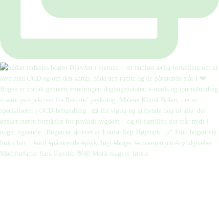
Mød forfatter Sara Ejersbo 👋🏼 Mørk magi er første