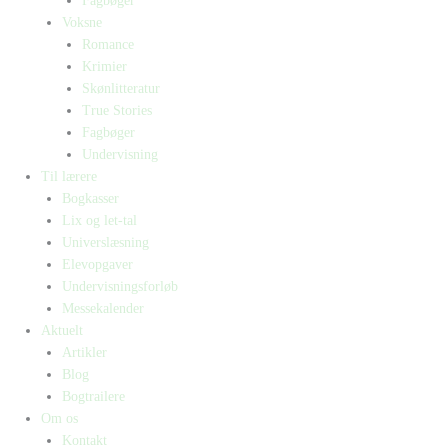
Fagbøger
Voksne
Romance
Krimier
Skønlitteratur
True Stories
Fagbøger
Undervisning
Til lærere
Bogkasser
Lix og let-tal
Universlæsning
Elevopgaver
Undervisningsforløb
Messekalender
Aktuelt
Artikler
Blog
Bogtrailere
Om os
Kontakt