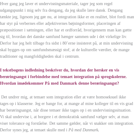
Hver gang jeg laver et undervisningsmateriale, tager jeg som regel
udgangspunkt i mig selv fra dengang, da jeg skulle lære dansk. Dengang
tænkte jeg, ligesom jeg gør nu, at integration ikke er en realitet, blot fordi man
har styr på verbernes eller adjektivernes bøjningsformer, placeringen af
præpositioner i sætningen, eller har et ordforråd, hvorigennem man kan gætte
sig til, hvordan det danske samfund hænger sammen ude i det virkelige liv.
Derfor har jeg helt tilbage fra sidst i 80’erne insisteret på, at min undervisning
skal bygges op om samfundsmæssigt stof; at de kulturelle værdier, de mange
traditioner og mangfoldigheden skal i centrum.
I tekstbogens indledning beskriver du, hvordan der hersker en vis
berøringsangst i forbindelse med temaet integration på sprogskolerne.
Hvordan imødekommer På med Danmark denne berøringsangst?
Det undrer mig, at temaer som integration eller at være homoseksuel ikke
tages op i klasserne. Jeg er bange for, at mange af mine kolleger til en vis grad
har berøringsangst, når disse temaer ikke tages op i en undervisningssituation.
Vi skal undervise i, at borgere i et demokratisk samfund vælger selv, at man
viser tolerance og forståelse. Det samme gælder, når vi snakker om integration.
Derfor synes jeg, at temaet skulle med i
På med Danmark
.