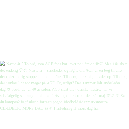
GLÆDELIG MORS DAG 🌸🩷 I anledning af mors dag har