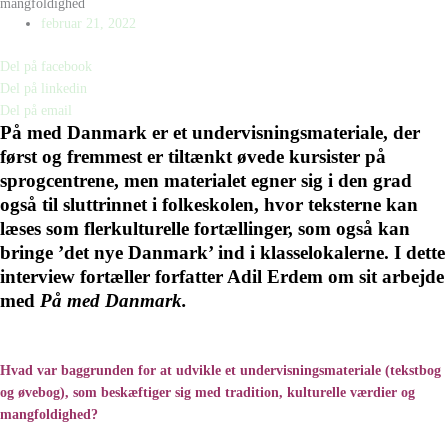
mangfoldighed
februar 21, 2022
Del på facebook
Del på linkedin
Del på email
På med Danmark er et undervisningsmateriale, der
først og fremmest er tiltænkt øvede kursister på
sprogcentrene, men materialet egner sig i den grad
også til sluttrinnet i folkeskolen, hvor teksterne kan
læses som flerkulturelle fortællinger, som også kan
bringe ’det nye Danmark’ ind i klasselokalerne. I dette
interview fortæller forfatter Adil Erdem om sit arbejde
med
På med Danmark.
Hvad var baggrunden for at udvikle et undervisningsmateriale (tekstbog
og øvebog), som beskæftiger sig med tradition, kulturelle værdier og
mangfoldighed?