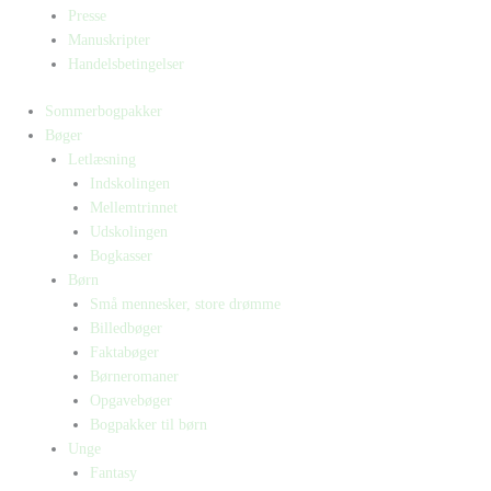
Presse
Manuskripter
Handelsbetingelser
Sommerbogpakker
Bøger
Letlæsning
Indskolingen
Mellemtrinnet
Udskolingen
Bogkasser
Børn
Små mennesker, store drømme
Billedbøger
Faktabøger
Børneromaner
Opgavebøger
Bogpakker til børn
Unge
Fantasy