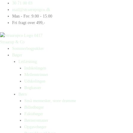
Gå
Products
Products
30 71 00 03
til
search
search
mail@straarupogco.dk
indholdet
Man - Fre: 9.00 - 15.00
Fri fragt over 499,-
Straarup & Co
Sommerbogpakker
Bøger
Letlæsning
Indskolingen
Mellemtrinnet
Udskolingen
Bogkasser
Børn
Små mennesker, store drømme
Billedbøger
Faktabøger
Børneromaner
Opgavebøger