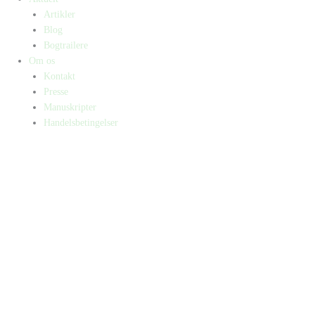
Artikler
Blog
Bogtrailere
Om os
Kontakt
Presse
Manuskripter
Handelsbetingelser
SKIFT TIL ERHVERVSKUNDE