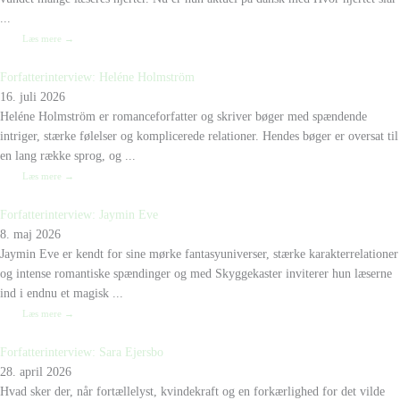
...
Læs mere →
Forfatterinterview: Heléne Holmström
16. juli 2026
Heléne Holmström er romanceforfatter og skriver bøger med spændende
intriger, stærke følelser og komplicerede relationer. Hendes bøger er oversat til
en lang række sprog, og ...
Læs mere →
Forfatterinterview: Jaymin Eve
8. maj 2026
Jaymin Eve er kendt for sine mørke fantasyuniverser, stærke karakterrelationer
og intense romantiske spændinger og med Skyggekaster inviterer hun læserne
ind i endnu et magisk ...
Læs mere →
Forfatterinterview: Sara Ejersbo
28. april 2026
Hvad sker der, når fortællelyst, kvindekraft og en forkærlighed for det vilde