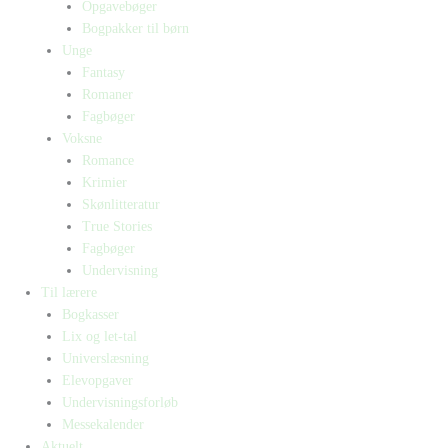
Opgavebøger
Bogpakker til børn
Unge
Fantasy
Romaner
Fagbøger
Voksne
Romance
Krimier
Skønlitteratur
True Stories
Fagbøger
Undervisning
Til lærere
Bogkasser
Lix og let-tal
Universlæsning
Elevopgaver
Undervisningsforløb
Messekalender
Aktuelt