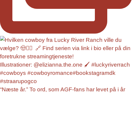
“Næste år.” To ord, som AGF-fans har levet på i år