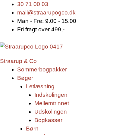
Gå
Products
Products
30 71 00 03
til
search
search
mail@straarupogco.dk
indholdet
Man - Fre: 9.00 - 15.00
Fri fragt over 499,-
Straarup & Co
Sommerbogpakker
Bøger
Letlæsning
Indskolingen
Mellemtrinnet
Udskolingen
Bogkasser
Børn