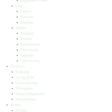
Bogpakker til børn
Unge
Fantasy
Romaner
Fagbøger
Voksne
Romance
Krimier
Skønlitteratur
True Stories
Fagbøger
Undervisning
Til lærere
Bogkasser
Lix og let-tal
Universlæsning
Elevopgaver
Undervisningsforløb
Messekalender
Aktuelt
Artikler