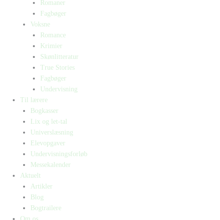
Romaner
Fagbøger
Voksne
Romance
Krimier
Skønlitteratur
True Stories
Fagbøger
Undervisning
Til lærere
Bogkasser
Lix og let-tal
Universlæsning
Elevopgaver
Undervisningsforløb
Messekalender
Aktuelt
Artikler
Blog
Bogtrailere
Om os