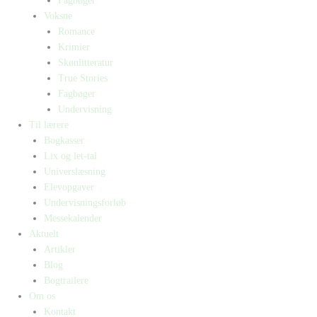
Fagbøger
Voksne
Romance
Krimier
Skønlitteratur
True Stories
Fagbøger
Undervisning
Til lærere
Bogkasser
Lix og let-tal
Universlæsning
Elevopgaver
Undervisningsforløb
Messekalender
Aktuelt
Artikler
Blog
Bogtrailere
Om os
Kontakt