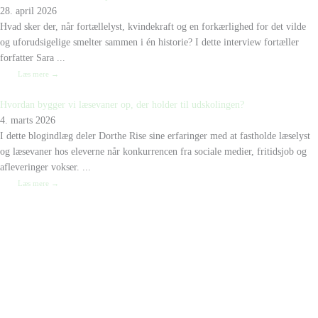
28. april 2026
Hvad sker der, når fortællelyst, kvindekraft og en forkærlighed for det vilde
og uforudsigelige smelter sammen i én historie? I dette interview fortæller
forfatter Sara ...
Læs mere →
Hvordan bygger vi læsevaner op, der holder til udskolingen?
4. marts 2026
I dette blogindlæg deler Dorthe Rise sine erfaringer med at fastholde læselyst
og læsevaner hos eleverne når konkurrencen fra sociale medier, fritidsjob og
afleveringer vokser. ...
Læs mere →