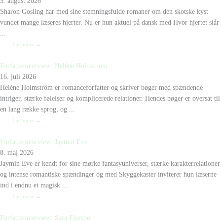
5. august 2026
Sharon Gosling har med sine stemningsfulde romaner om den skotske kyst
vundet mange læseres hjerter. Nu er hun aktuel på dansk med Hvor hjertet slår
...
Læs mere →
Forfatterinterview: Heléne Holmström
16. juli 2026
Heléne Holmström er romanceforfatter og skriver bøger med spændende
intriger, stærke følelser og komplicerede relationer. Hendes bøger er oversat til
en lang række sprog, og ...
Læs mere →
Forfatterinterview: Jaymin Eve
8. maj 2026
Jaymin Eve er kendt for sine mørke fantasyuniverser, stærke karakterrelationer
og intense romantiske spændinger og med Skyggekaster inviterer hun læserne
ind i endnu et magisk ...
Læs mere →
Forfatterinterview: Sara Ejersbo