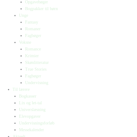
Opgavebøger
Bogpakker til børn
Unge
Fantasy
Romaner
Fagbøger
Voksne
Romance
Krimier
Skønlitteratur
True Stories
Fagbøger
Undervisning
Til lærere
Bogkasser
Lix og let-tal
Universlæsning
Elevopgaver
Undervisningsforløb
Messekalender
Aktuelt