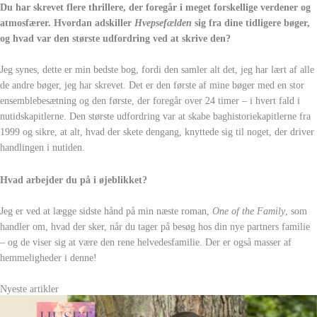
Du har skrevet flere thrillere, der foregår i meget forskellige verdener og
atmosfærer. Hvordan adskiller
Hvepsefælden
sig fra dine tidligere bøger,
og hvad var den største udfordring ved at skrive den?
Jeg synes, dette er min bedste bog, fordi den samler alt det, jeg har lært af alle
de andre bøger, jeg har skrevet. Det er den første af mine bøger med en stor
ensemblebesætning og den første, der foregår over 24 timer – i hvert fald i
nutidskapitlerne. Den største udfordring var at skabe baghistoriekapitlerne fra
1999 og sikre, at alt, hvad der skete dengang, knyttede sig til noget, der driver
handlingen i nutiden.
Hvad arbejder du på i øjeblikket?
Jeg er ved at lægge sidste hånd på min næste roman,
One of the Family
, som
handler om, hvad der sker, når du tager på besøg hos din nye partners familie
– og de viser sig at være den rene helvedesfamilie. Der er også masser af
hemmeligheder i denne!
Nyeste artikler