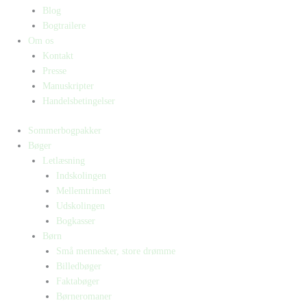
Blog
Bogtrailere
Om os
Kontakt
Presse
Manuskripter
Handelsbetingelser
Sommerbogpakker
Bøger
Letlæsning
Indskolingen
Mellemtrinnet
Udskolingen
Bogkasser
Børn
Små mennesker, store drømme
Billedbøger
Faktabøger
Børneromaner