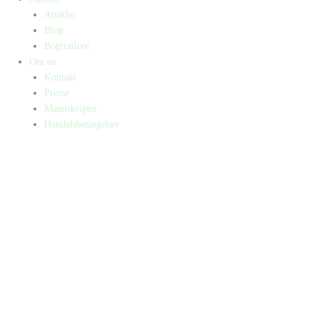
Artikler
Blog
Bogtrailere
Om os
Kontakt
Presse
Manuskripter
Handelsbetingelser
SKIFT TIL ERHVERVSKUNDE