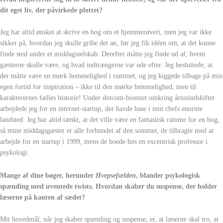
dit eget liv, der påvirkede plottet?
Jeg har altid ønsket at skrive en bog om et hjemmerøveri, men jeg var ikke
sikker på, hvordan jeg skulle gribe det an, før jeg fik idéen om, at det kunne
finde sted under et middagsselskab. Derefter måtte jeg finde ud af, hvem
gæsterne skulle være, og hvad indtrængerne var ude efter. Jeg besluttede, at
der måtte være en mørk hemmelighed i rummet, og jeg kiggede tilbage på min
egen fortid for inspiration – ikke til den mørke hemmelighed, men til
karakterernes fælles historie! Under dotcom-boomet omkring årtusindskiftet
arbejdede jeg for en internet-startup, der havde base i min chefs enorme
landsted. Jeg har altid tænkt, at det ville være en fantastisk ramme for en bog,
så mine middagsgæster er alle forbundet af den sommer, de tilbragte med at
arbejde for en startup i 1999, mens de boede hos en excentrisk professor i
psykologi.
Mange af dine bøger, herunder
Hvepsefælden
, blander psykologisk
spænding med uventede twists. Hvordan skaber du suspense, der holder
læserne på kanten af sædet?
Mit hovedmål, når jeg skaber spænding og suspense, er, at læserne skal tro, at