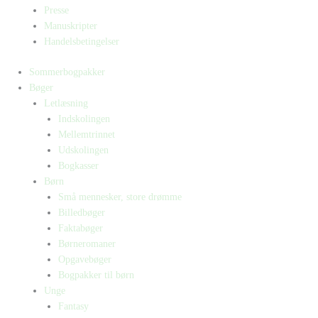
Presse
Manuskripter
Handelsbetingelser
Sommerbogpakker
Bøger
Letlæsning
Indskolingen
Mellemtrinnet
Udskolingen
Bogkasser
Børn
Små mennesker, store drømme
Billedbøger
Faktabøger
Børneromaner
Opgavebøger
Bogpakker til børn
Unge
Fantasy