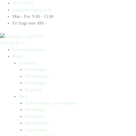
Gå
Products
Products
30 71 00 03
til
search
search
mail@straarupogco.dk
indholdet
Man - Fre: 9.00 - 15.00
Fri fragt over 499,-
Straarup & Co
Sommerbogpakker
Bøger
Letlæsning
Indskolingen
Mellemtrinnet
Udskolingen
Bogkasser
Børn
Små mennesker, store drømme
Billedbøger
Faktabøger
Børneromaner
Opgavebøger