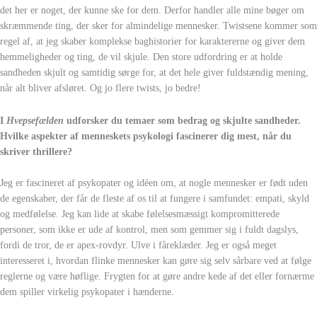
det her er noget, der kunne ske for dem. Derfor handler alle mine bøger om
skræmmende ting, der sker for almindelige mennesker. Twistsene kommer som
regel af, at jeg skaber komplekse baghistorier for karaktererne og giver dem
hemmeligheder og ting, de vil skjule. Den store udfordring er at holde
sandheden skjult og samtidig sørge for, at det hele giver fuldstændig mening,
når alt bliver afsløret. Og jo flere twists, jo bedre!
I
Hvepsefælden
udforsker du temaer som bedrag og skjulte sandheder.
Hvilke aspekter af menneskets psykologi fascinerer dig mest, når du
skriver thrillere?
Jeg er fascineret af psykopater og idéen om, at nogle mennesker er født uden
de egenskaber, der får de fleste af os til at fungere i samfundet: empati, skyld
og medfølelse. Jeg kan lide at skabe følelsesmæssigt kompromitterede
personer, som ikke er ude af kontrol, men som gemmer sig i fuldt dagslys,
fordi de tror, de er apex-rovdyr. Ulve i fåreklæder. Jeg er også meget
interesseret i, hvordan flinke mennesker kan gøre sig selv sårbare ved at følge
reglerne og være høflige. Frygten for at gøre andre kede af det eller fornærme
dem spiller virkelig psykopater i hænderne.