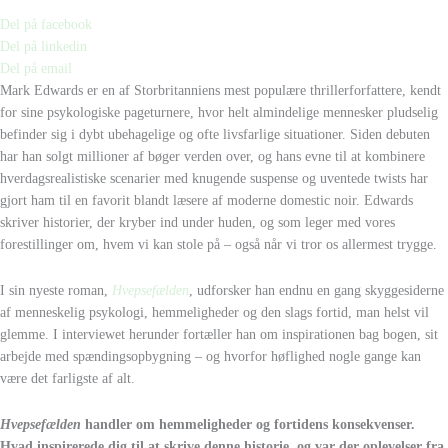
Del på facebook
Del på linkedin
Del på email
Mark Edwards er en af Storbritanniens mest populære thrillerforfattere, kendt
for sine psykologiske pageturnere, hvor helt almindelige mennesker pludselig
befinder sig i dybt ubehagelige og ofte livsfarlige situationer. Siden debuten
har han solgt millioner af bøger verden over, og hans evne til at kombinere
hverdagsrealistiske scenarier med knugende suspense og uventede twists har
gjort ham til en favorit blandt læsere af moderne domestic noir. Edwards
skriver historier, der kryber ind under huden, og som leger med vores
forestillinger om, hvem vi kan stole på – også når vi tror os allermest trygge.
I sin nyeste roman,
Hvepsefælden
, udforsker han endnu en gang skyggesiderne
af menneskelig psykologi, hemmeligheder og den slags fortid, man helst vil
glemme. I interviewet herunder fortæller han om inspirationen bag bogen, sit
arbejde med spændingsopbygning – og hvorfor høflighed nogle gange kan
være det farligste af alt.
Hvepsefælden
handler om hemmeligheder og fortidens konsekvenser.
Hvad inspirerede dig til at skrive denne historie, og var der oplevelser fra