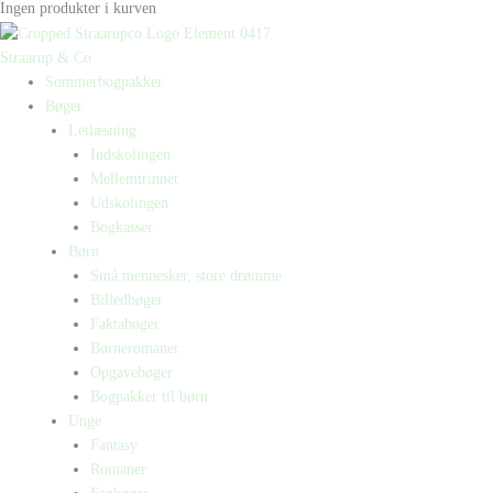
Ingen produkter i kurven
Straarup & Co
Sommerbogpakker
Bøger
Letlæsning
Indskolingen
Mellemtrinnet
Udskolingen
Bogkasser
Børn
Små mennesker, store drømme
Billedbøger
Faktabøger
Børneromaner
Opgavebøger
Bogpakker til børn
Unge
Fantasy
Romaner