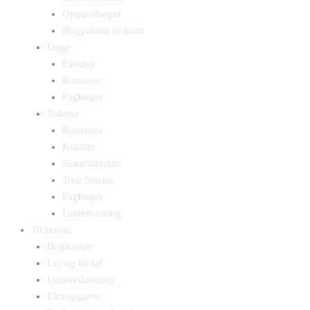
Opgavebøger
Bogpakker til børn
Unge
Fantasy
Romaner
Fagbøger
Voksne
Romance
Krimier
Skønlitteratur
True Stories
Fagbøger
Undervisning
Til lærere
Bogkasser
Lix og let-tal
Universlæsning
Elevopgaver