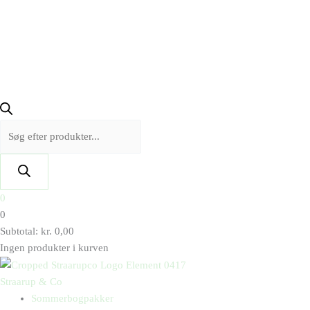
0
0
Subtotal:
kr.
0,00
Ingen produkter i kurven
Straarup & Co
Sommerbogpakker