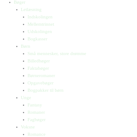
Bøger
Letlæsning
Indskolingen
Mellemtrinnet
Udskolingen
Bogkasser
Børn
Små mennesker, store drømme
Billedbøger
Faktabøger
Børneromaner
Opgavebøger
Bogpakker til børn
Unge
Fantasy
Romaner
Fagbøger
Voksne
Romance