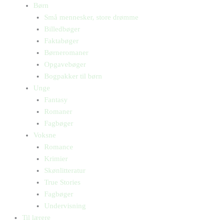
Børn
Små mennesker, store drømme
Billedbøger
Faktabøger
Børneromaner
Opgavebøger
Bogpakker til børn
Unge
Fantasy
Romaner
Fagbøger
Voksne
Romance
Krimier
Skønlitteratur
True Stories
Fagbøger
Undervisning
Til lærere