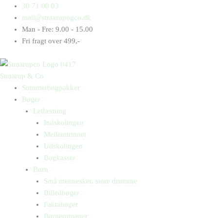
Gå
Products
Products
30 71 00 03
til
search
search
mail@straarupogco.dk
indholdet
Man - Fre: 9.00 - 15.00
Fri fragt over 499,-
Straarup & Co
Sommerbogpakker
Bøger
Letlæsning
Indskolingen
Mellemtrinnet
Udskolingen
Bogkasser
Børn
Små mennesker, store drømme
Billedbøger
Faktabøger
Børneromaner