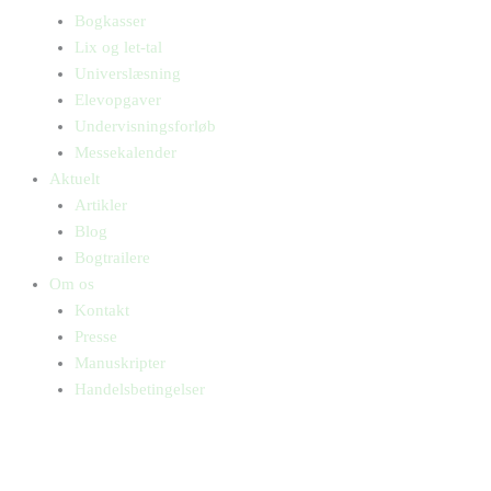
Bogkasser
Lix og let-tal
Universlæsning
Elevopgaver
Undervisningsforløb
Messekalender
Aktuelt
Artikler
Blog
Bogtrailere
Om os
Kontakt
Presse
Manuskripter
Handelsbetingelser
SKIFT TIL ERHVERVSKUNDE