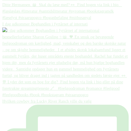
I dag udkommer Boghandlen i fyrtårnet af internati
Hvilken cowboy fra Lucky River Ranch ville du vælg