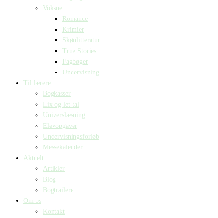
Voksne
Romance
Krimier
Skønlitteratur
True Stories
Fagbøger
Undervisning
Til lærere
Bogkasser
Lix og let-tal
Universlæsning
Elevopgaver
Undervisningsforløb
Messekalender
Aktuelt
Artikler
Blog
Bogtrailere
Om os
Kontakt