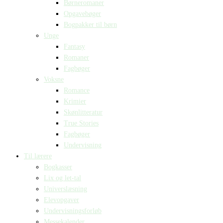
Børneromaner
Opgavebøger
Bogpakker til børn
Unge
Fantasy
Romaner
Fagbøger
Voksne
Romance
Krimier
Skønlitteratur
True Stories
Fagbøger
Undervisning
Til lærere
Bogkasser
Lix og let-tal
Universlæsning
Elevopgaver
Undervisningsforløb
Messekalender