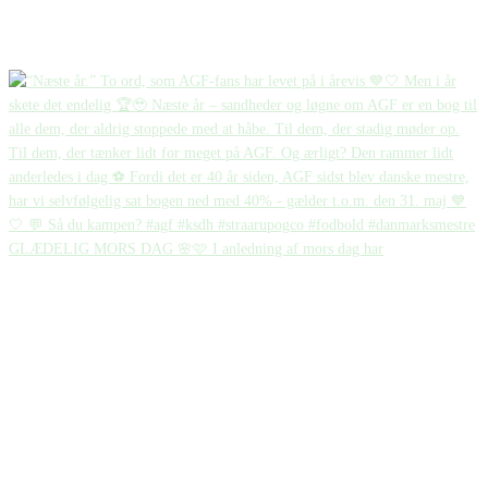
GLÆDELIG MORS DAG 🌸🩷 I anledning af mors dag har