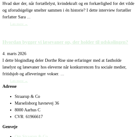
Hvad sker der, når fortællelyst, kvindekraft og en forkærlighed for det vilde
og uforudsigelige smelter sammen i én historie? I dette interview fortæller
forfatter Sara ...
Læs mere →
Hvordan bygger vi læsevaner op, der holder til udskolingen?
4. marts 2026
I dette blogindlæg deler Dorthe Rise sine erfaringer med at fastholde
læselyst og læsevaner hos eleverne når konkurrencen fra sociale medier,
fritidsjob og afleveringer vokser. ...
Læs mere →
Adresse
Straarup & Co
Marselisborg havnevej 36
8000 Aarhus C
CVR: 61966617
Genveje
Om Straarup & Co