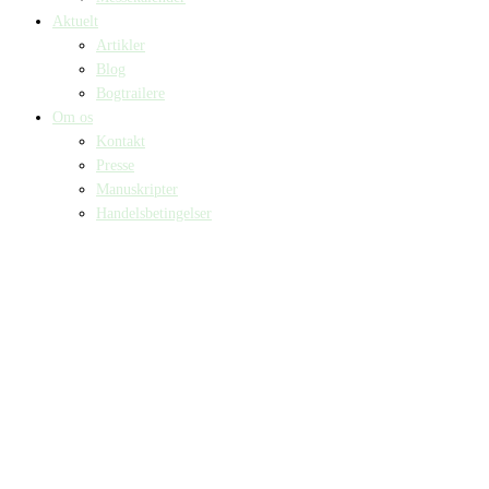
Aktuelt
Artikler
Blog
Bogtrailere
Om os
Kontakt
Presse
Manuskripter
Handelsbetingelser
SKIFT TIL ERHVERVSKUNDE