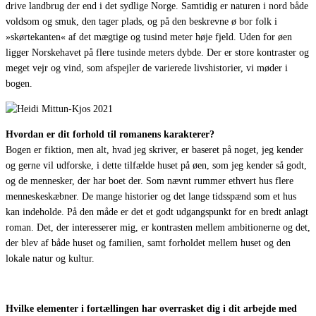
drive landbrug der end i det sydlige Norge.
Samtidig er naturen i nord både
voldsom og smuk, den tager plads, og på den beskrevne ø bor folk i
»skørtekanten« af det mægtige og tusind meter høje fjeld. Uden for øen
ligger Norskehavet på flere tusinde meters dybde. Der er store kontraster og
meget vejr og vind, som afspejler de varierede livshistorier, vi møder i
bogen.
Hvordan er dit forhold til romanens karakterer?
Bogen er fiktion, men alt, hvad jeg skriver, er baseret på noget, jeg kender
og gerne vil udforske, i dette tilfælde huset på øen, som jeg kender så godt,
og de mennesker, der har boet der. Som nævnt rummer ethvert hus flere
menneskeskæbner. De mange historier og det lange tidsspænd som et hus
kan indeholde.
På den måde er det et godt udgangspunkt for en bredt anlagt
roman. Det, der interesserer mig, er kontrasten mellem ambitionerne og det,
der blev af både huset og familien, samt forholdet mellem huset og den
lokale natur og kultur.
Hvilke elementer i fortællingen har overrasket dig i dit arbejde med