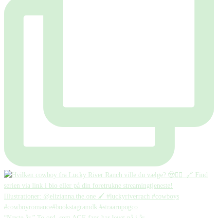
“Næste år.” To ord, som AGF-fans har levet på i år