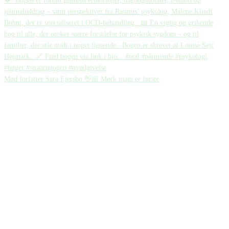
Mød forfatter Sara Ejersbo 👋🏼 Mørk magi er første