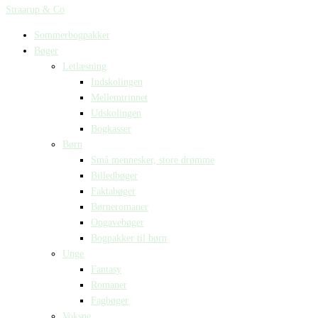
Straarup & Co
Sommerbogpakker
Bøger
Letlæsning
Indskolingen
Mellemtrinnet
Udskolingen
Bogkasser
Børn
Små mennesker, store drømme
Billedbøger
Faktabøger
Børneromaner
Opgavebøger
Bogpakker til børn
Unge
Fantasy
Romaner
Fagbøger
Voksne