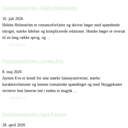
Forfatterinterview: Heléne Holmström
16. juli 2026
Heléne Holmström er romanceforfatter og skriver bøger med spændende
intriger, stærke følelser og komplicerede relationer. Hendes bøger er oversat
til en lang række sprog, og ...
Læs mere →
Forfatterinterview: Jaymin Eve
8. maj 2026
Jaymin Eve er kendt for sine mørke fantasyuniverser, stærke
karakterrelationer og intense romantiske spændinger og med Skyggekaster
inviterer hun læserne ind i endnu et magisk ...
Læs mere →
Forfatterinterview: Sara Ejersbo
28. april 2026