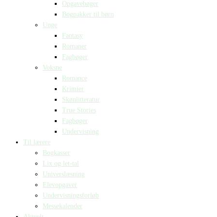
Opgavebøger
Bogpakker til børn
Unge
Fantasy
Romaner
Fagbøger
Voksne
Romance
Krimier
Skønlitteratur
True Stories
Fagbøger
Undervisning
Til lærere
Bogkasser
Lix og let-tal
Universlæsning
Elevopgaver
Undervisningsforløb
Messekalender
Aktuelt