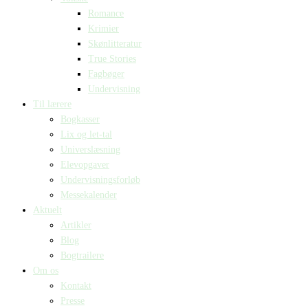
Romance
Krimier
Skønlitteratur
True Stories
Fagbøger
Undervisning
Til lærere
Bogkasser
Lix og let-tal
Universlæsning
Elevopgaver
Undervisningsforløb
Messekalender
Aktuelt
Artikler
Blog
Bogtrailere
Om os
Kontakt
Presse