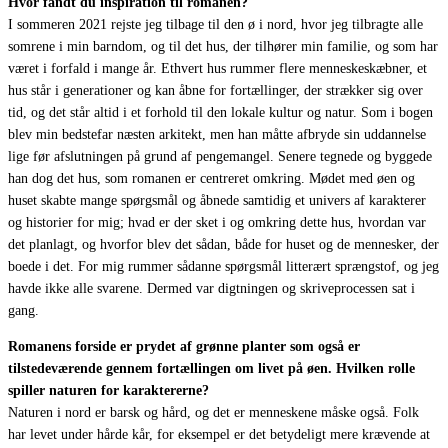
Hvor fandt du inspiration til romanen?
I sommeren 2021 rejste jeg tilbage til den ø i nord, hvor jeg tilbragte alle
somrene i min barndom, og til det hus, der tilhører min familie, og som har
været i forfald i mange år. Ethvert hus rummer flere menneskeskæbner, et
hus står i generationer og kan åbne for fortællinger, der strækker sig over
tid, og det står altid i et forhold til den lokale kultur og natur. Som i bogen
blev min bedstefar næsten arkitekt, men han måtte afbryde sin uddannelse
lige før afslutningen på grund af pengemangel. Senere tegnede og byggede
han dog det hus, som romanen er centreret omkring. Mødet med øen og
huset skabte mange spørgsmål og åbnede samtidig et univers af karakterer
og historier for mig; hvad er der sket i og omkring dette hus, hvordan var
det planlagt, og hvorfor blev det sådan, både for huset og de mennesker, der
boede i det. For mig rummer sådanne spørgsmål litterært sprængstof, og jeg
havde ikke alle svarene. Dermed var digtningen og skriveprocessen sat i
gang.
Romanens forside er prydet af grønne planter som også er
tilstedeværende gennem fortællingen om livet på øen. Hvilken rolle
spiller naturen for karaktererne?
Naturen i nord er barsk og hård, og det er menneskene måske også. Folk
har levet under hårde kår, for eksempel er det betydeligt mere krævende at