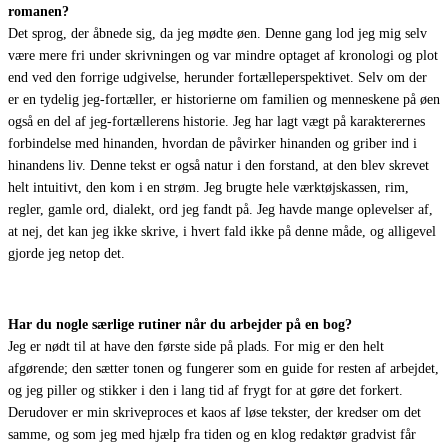
romanen?
Det sprog, der åbnede sig, da jeg mødte øen. Denne gang lod jeg mig selv
være mere fri under skrivningen og var mindre optaget af kronologi og plot
end ved den forrige udgivelse, herunder fortælleperspektivet. Selv om der
er en tydelig jeg-fortæller, er historierne om familien og menneskene på øen
også en del af jeg-fortællerens historie. Jeg har lagt vægt på karakterernes
forbindelse med hinanden, hvordan de påvirker hinanden og griber ind i
hinandens liv.
Denne tekst er også natur i den forstand, at den blev skrevet
helt intuitivt, den kom i en strøm. Jeg brugte hele værktøjskassen, rim,
regler, gamle ord, dialekt, ord jeg fandt på. Jeg havde mange oplevelser af,
at nej, det kan jeg ikke skrive, i hvert fald ikke på denne måde, og alligevel
gjorde jeg netop det.
Har du nogle særlige rutiner når du arbejder på en bog?
Jeg er nødt til at have den første side på plads. For mig er den helt
afgørende; den sætter tonen og fungerer som en guide for resten af arbejdet,
og jeg piller og stikker i den i lang tid af frygt for at gøre det forkert.
Derudover er min skriveproces et kaos af løse tekster, der kredser om det
samme, og som jeg med hjælp fra tiden og en klog redaktør gradvist får