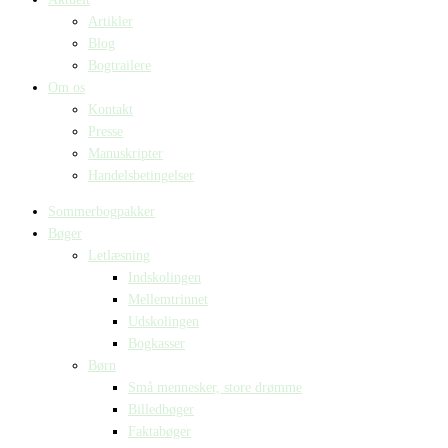
Artikler
Blog
Bogtrailere
Om os
Kontakt
Presse
Manuskripter
Handelsbetingelser
Sommerbogpakker
Bøger
Letlæsning
Indskolingen
Mellemtrinnet
Udskolingen
Bogkasser
Børn
Små mennesker, store drømme
Billedbøger
Faktabøger