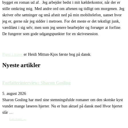
bygget en roman ud af.
Jeg arbejder bedst i mit kælderkontor, når der er
stille omkring mig. Med andre ord om aftenen og tidligt om morgenen. Jeg
skriver ofte sætninger og små afsnit ned på min mobiltelefon, uanset hvor
jeg er, gerne når jeg sidder i metroen. For det meste er det tekstligt junk,
værdiløst i sig selv, men som jeg senere bearbejder og forsøger at forfine.
De fungerer som gode udgangspunkter for en skrivesession.
Piger i træer
er Heidi Mittun-Kjos første bog på dansk.
Nyeste artikler
Forfatterinterview: Sharon Gosling
5. august 2026
Sharon Gosling har med sine stemningsfulde romaner om den skotske kyst
vundet mange læseres hjerter. Nu er hun aktuel på dansk med Hvor hjertet
slår ...
Læs mere →