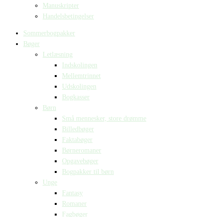
Manuskripter
Handelsbetingelser
Sommerbogpakker
Bøger
Letlæsning
Indskolingen
Mellemtrinnet
Udskolingen
Bogkasser
Børn
Små mennesker, store drømme
Billedbøger
Faktabøger
Børneromaner
Opgavebøger
Bogpakker til børn
Unge
Fantasy
Romaner
Fagbøger