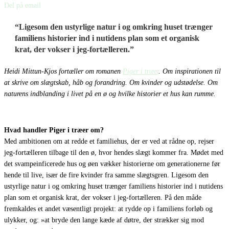
Del på email
“Ligesom den ustyrlige natur i og omkring huset trænger
familiens historier ind i nutidens plan som et organisk
krat, der vokser i jeg-fortælleren.”
Heidi Mittun-Kjos fortæller om romanen
Piger i træer
. Om inspirationen til
at skrive om slægtskab, håb og forandring. Om kvinder og udstødelse. Om
naturens indblanding i livet på en ø og hvilke historier et hus kan rumme.
Hvad handler Piger i træer om?
Med ambitionen om at redde et familiehus, der er ved at rådne op, rejser
jeg-fortælleren tilbage til den ø, hvor hendes slægt kommer fra. Mødet med
det svampeinficerede hus og øen vækker historierne om generationerne før
hende til live, især de fire kvinder fra samme slægtsgren. Ligesom den
ustyrlige natur i og omkring huset trænger familiens historier ind i nutidens
plan som et organisk krat, der vokser i jeg-fortælleren. På den måde
fremkaldes et andet væsentligt projekt: at rydde op i familiens forløb og
ulykker, og: »at bryde den lange kæde af døtre, der strækker sig mod