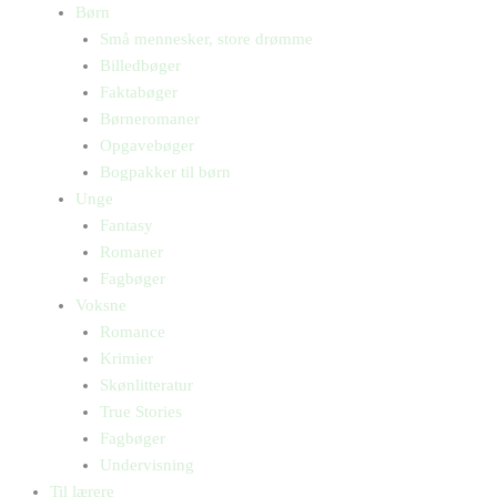
Børn
Små mennesker, store drømme
Billedbøger
Faktabøger
Børneromaner
Opgavebøger
Bogpakker til børn
Unge
Fantasy
Romaner
Fagbøger
Voksne
Romance
Krimier
Skønlitteratur
True Stories
Fagbøger
Undervisning
Til lærere