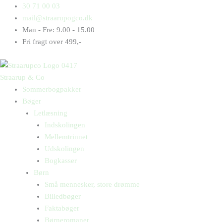
Gå
Products
Products
30 71 00 03
til
search
search
mail@straarupogco.dk
indholdet
Man - Fre: 9.00 - 15.00
Fri fragt over 499,-
Straarup & Co
Sommerbogpakker
Bøger
Letlæsning
Indskolingen
Mellemtrinnet
Udskolingen
Bogkasser
Børn
Små mennesker, store drømme
Billedbøger
Faktabøger
Børneromaner