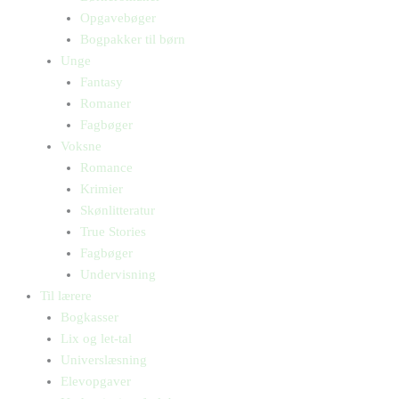
Opgavebøger
Bogpakker til børn
Unge
Fantasy
Romaner
Fagbøger
Voksne
Romance
Krimier
Skønlitteratur
True Stories
Fagbøger
Undervisning
Til lærere
Bogkasser
Lix og let-tal
Universlæsning
Elevopgaver