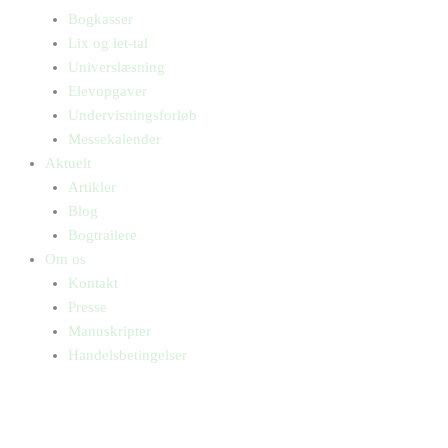
Bogkasser
Lix og let-tal
Universlæsning
Elevopgaver
Undervisningsforløb
Messekalender
Aktuelt
Artikler
Blog
Bogtrailere
Om os
Kontakt
Presse
Manuskripter
Handelsbetingelser
SKIFT TIL ERHVERVSKUNDE