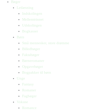
Bøger
Letlæsning
Indskolingen
Mellemtrinnet
Udskolingen
Bogkasser
Børn
Små mennesker, store drømme
Billedbøger
Faktabøger
Børneromaner
Opgavebøger
Bogpakker til børn
Unge
Fantasy
Romaner
Fagbøger
Voksne
Romance