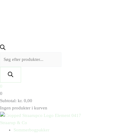
0
0
Subtotal:
kr.
0,00
Ingen produkter i kurven
Straarup & Co
Sommerbogpakker