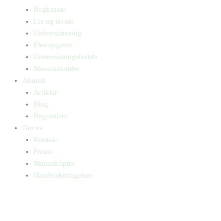
Bogkasser
Lix og let-tal
Universlæsning
Elevopgaver
Undervisningsforløb
Messekalender
Aktuelt
Artikler
Blog
Bogtrailere
Om os
Kontakt
Presse
Manuskripter
Handelsbetingelser
SKIFT TIL ERHVERVSKUNDE