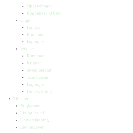
Opgavebøger
Bogpakker til børn
Unge
Fantasy
Romaner
Fagbøger
Voksne
Romance
Krimier
Skønlitteratur
True Stories
Fagbøger
Undervisning
Til lærere
Bogkasser
Lix og let-tal
Universlæsning
Elevopgaver