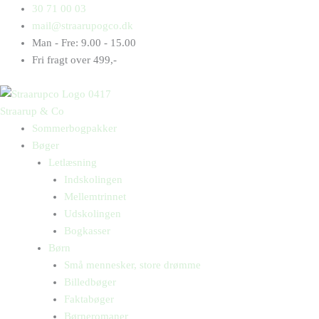
Gå
Products
Products
30 71 00 03
til
search
search
mail@straarupogco.dk
indholdet
Man - Fre: 9.00 - 15.00
Fri fragt over 499,-
Straarup & Co
Sommerbogpakker
Bøger
Letlæsning
Indskolingen
Mellemtrinnet
Udskolingen
Bogkasser
Børn
Små mennesker, store drømme
Billedbøger
Faktabøger
Børneromaner