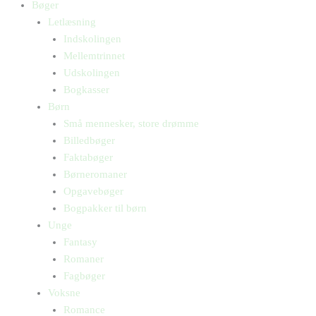
Bøger
Letlæsning
Indskolingen
Mellemtrinnet
Udskolingen
Bogkasser
Børn
Små mennesker, store drømme
Billedbøger
Faktabøger
Børneromaner
Opgavebøger
Bogpakker til børn
Unge
Fantasy
Romaner
Fagbøger
Voksne
Romance