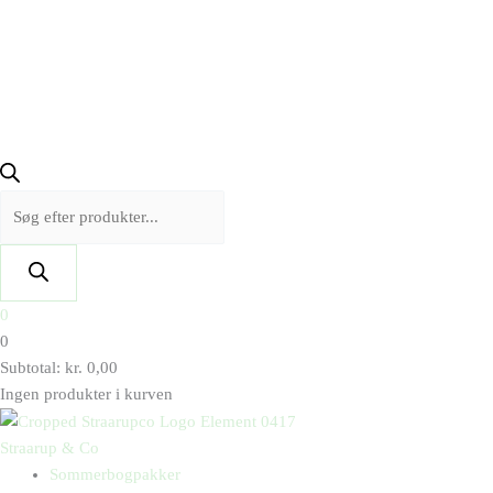
0
0
Subtotal:
kr.
0,00
Ingen produkter i kurven
Straarup & Co
Sommerbogpakker