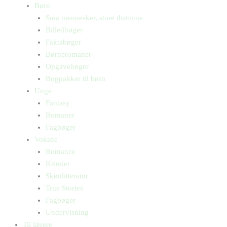
Børn
Små mennesker, store drømme
Billedbøger
Faktabøger
Børneromaner
Opgavebøger
Bogpakker til børn
Unge
Fantasy
Romaner
Fagbøger
Voksne
Romance
Krimier
Skønlitteratur
True Stories
Fagbøger
Undervisning
Til lærere