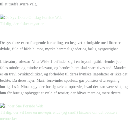
til at træffe svære valg.
Til dig, der elsker mystrier
D
e syv døre
er en fængende fortælling, en begavet krimigåde med litterær
dybde, fuld af både humor, mørke hemmeligheder og farlig nysgerrighed.
Litteraturprofessor Nina Wisløff befinder sig i en brydningstid. Hendes job
føles mindre og mindre relevant, og hendes hjem skal snart rives ned. Manden
er en travl byrådspolitiker, og forholdet til deres kyniske lægedatter er ikke det
bedste. Da deres lejer, Mari, forsvinder sporløst, går politiets eftersøgning
hurtigt i stå. Nina begynder for sig selv at optrevle, hvad der kan være sket, og
hun får hurtigt opbygget et væld af teorier, der bliver mere og mere dystre.
Til dig, der vil læse en nervepirrende (og sand!) historie om det bedste i
mennesker