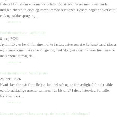
Heléne Holmström er romanceforfatter og skriver bøger med spændende
intriger, stærke følelser og komplicerede relationer. Hendes bøger er oversat til
en lang række sprog, og ...
Læs mere →
Forfatterinterview: Jaymin Eve
8. maj 2026
Jaymin Eve er kendt for sine mørke fantasyuniverser, stærke karakterrelationer
og intense romantiske spændinger og med Skyggekaster inviterer hun læserne
ind i endnu et magisk ...
Læs mere →
Forfatterinterview: Sara Ejersbo
28. april 2026
Hvad sker der, når fortællelyst, kvindekraft og en forkærlighed for det vilde
og uforudsigelige smelter sammen i én historie? I dette interview fortæller
forfatter Sara ...
Læs mere →
Hvordan bygger vi læsevaner op, der holder til udskolingen?