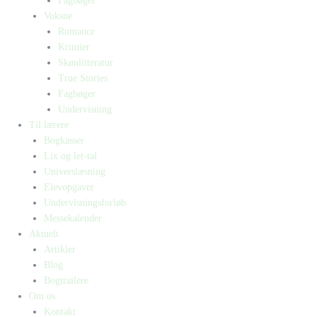
Fagbøger
Voksne
Romance
Krimier
Skønlitteratur
True Stories
Fagbøger
Undervisning
Til lærere
Bogkasser
Lix og let-tal
Universlæsning
Elevopgaver
Undervisningsforløb
Messekalender
Aktuelt
Artikler
Blog
Bogtrailere
Om os
Kontakt