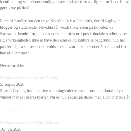
identitet – og skal vi nødvendigvis være født med en særlig kulturel arv for at
gøre krav på den?
Identitti handler om den unge Nivedita (a.k.a. Identitti), der til daglig er
blogger og studerende. Nivedita får vendt tilværelsen på hovedet, da
Saraswati, hendes forgudede superstar-professor i postkoloniale studier, viser
sig i virkeligheden ikke at have den etniske og kulturelle baggrund, hun har
påstået. Og så starter der en voldsom shit-storm, som sender Nivedita ud i et
hav af dilemmaer.
Nyeste artikler
Forfatterinterview: Sharon Gosling
5. august 2026
Sharon Gosling har med sine stemningsfulde romaner om den skotske kyst
vundet mange læseres hjerter. Nu er hun aktuel på dansk med Hvor hjertet slår
...
Læs mere →
Forfatterinterview: Heléne Holmström
16. juli 2026