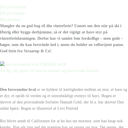
Del på facebook
Del på linkedin
Del på email
Mangler du en god bog til din vinterferie? Uanset om den står på ski i
Østrig eller hygge derhjemme, så er det vigtigt at have styr på
vinterferielæsningen. Derfor har vi samlet fem forskellige – men gode –
bøger, som du kan forsvinde ind i, mens du holder en velfortjent pause.
God ferie fra Straarup & Co!
Til dig, der gerne vil læse en rørende og medrivende historie
Den forsvundne hval
er en hyldest til kærligheden mellem en mor, et barn og
et dyr, et opråb til verden og et uimodståeligt eventyr til havs. Bogen er
skrevet af den prisvindende forfatter Hannah Gold, der bl.a. har skrevet Den
sidste bjørn. Bogen er illustreret af Levi Pinfold.
Rio bliver sendt til Californien for at bo hos sin mormor, som han knap nok
kender. Han går ture ved det mægtige hav og savner sin mor. Det eneste, der