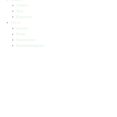
Artikler
Blog
Bogtrailere
Om os
Kontakt
Presse
Manuskripter
Handelsbetingelser
SKIFT TIL ERHVERVSKUNDE