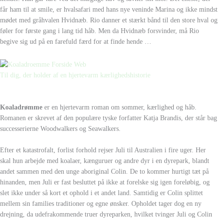
får ham til at smile, er hvalsafari med hans nye veninde Marina og ikke mindst
mødet med gråhvalen Hvidnæb. Rio danner et stærkt bånd til den store hval og
føler for første gang i lang tid håb. Men da Hvidnæb forsvinder, må Rio
begive sig ud på en farefuld færd for at finde hende …
Til dig, der holder af en hjertevarm kærlighedshistorie
Koaladrømme
er en hjertevarm roman om sommer, kærlighed og håb.
Romanen er skrevet af den populære tyske forfatter Katja Brandis, der står bag
successerierne Woodwalkers og Seawalkers.
Efter et katastrofalt, forlist forhold rejser Juli til Australien i fire uger. Her
skal hun arbejde med koalaer, kænguruer og andre dyr i en dyrepark, blandt
andet sammen med den unge aboriginal Colin. De to kommer hurtigt tæt på
hinanden, men Juli er fast besluttet på ikke at forelske sig igen foreløbig, og
slet ikke under så kort et ophold i et andet land. Samtidig er Colin splittet
mellem sin families traditioner og egne ønsker. Opholdet tager dog en ny
drejning, da udefrakommende truer dyreparken, hvilket tvinger Juli og Colin