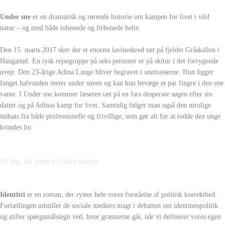
Under sne
er en dramatisk og rørende historie om kampen for livet i vild
natur – og med både tobenede og firbenede helte.
Den 15. marts 2017 sker der et enormt lavineskred tæt på fjeldet Gråskallen i
Haugastøl. En tysk rejsegruppe på seks personer er på skitur i det forrygende
uvejr. Den 23-årige Adina Lange bliver begravet i snemasserne. Hun ligger
fanget halvanden meter under sneen og kan kun bevæge et par fingre i den ene
vante. I Under sne kommer læseren tæt på en fars desperate søgen efter sin
datter og på Adinas kamp for livet. Samtidig følger man også den utrolige
indsats fra både professionelle og frivillige, som gør alt for at redde den unge
kvindes liv.
Til dig, der gerne vil blive klogere
Identitti
er en roman, der ryster hele vores forståelse af politisk korrekthed.
Fortællingen udstiller de sociale mediers magt i debatten om identitetspolitik
og stiller spørgsmålstegn ved, hvor grænserne går, når vi definerer vores egen