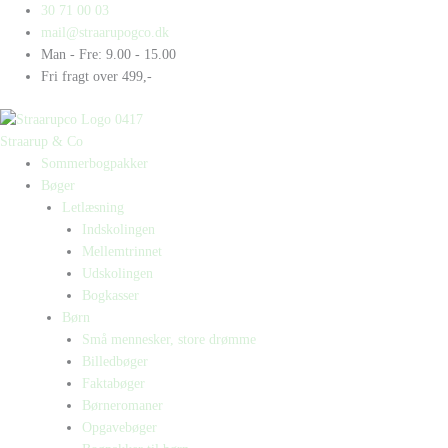
Gå
Products
Products
30 71 00 03
til
search
search
mail@straarupogco.dk
indholdet
Man - Fre: 9.00 - 15.00
Fri fragt over 499,-
Straarup & Co
Sommerbogpakker
Bøger
Letlæsning
Indskolingen
Mellemtrinnet
Udskolingen
Bogkasser
Børn
Små mennesker, store drømme
Billedbøger
Faktabøger
Børneromaner
Opgavebøger