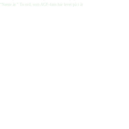
“Næste år.” To ord, som AGF-fans har levet på i år