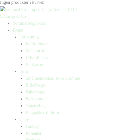
Ingen produkter i kurven
Straarup & Co
Sommerbogpakker
Bøger
Letlæsning
Indskolingen
Mellemtrinnet
Udskolingen
Bogkasser
Børn
Små mennesker, store drømme
Billedbøger
Faktabøger
Børneromaner
Opgavebøger
Bogpakker til børn
Unge
Fantasy
Romaner