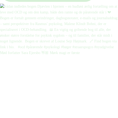
Mød forfatter Sara Ejersbo 👋🏼 Mørk magi er første