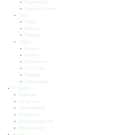
Opgavebøger
Bogpakker til børn
Unge
Fantasy
Romaner
Fagbøger
Voksne
Romance
Krimier
Skønlitteratur
True Stories
Fagbøger
Undervisning
Til lærere
Bogkasser
Lix og let-tal
Universlæsning
Elevopgaver
Undervisningsforløb
Messekalender
Aktuelt