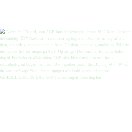
GLÆDELIG MORS DAG 🌸🩷 I anledning af mors dag har