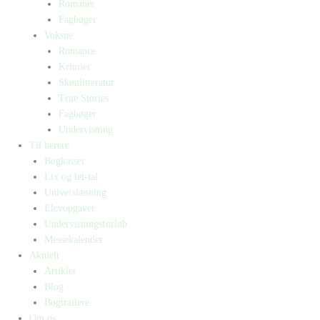
Romaner
Fagbøger
Voksne
Romance
Krimier
Skønlitteratur
True Stories
Fagbøger
Undervisning
Til lærere
Bogkasser
Lix og let-tal
Universlæsning
Elevopgaver
Undervisningsforløb
Messekalender
Aktuelt
Artikler
Blog
Bogtrailere
Om os