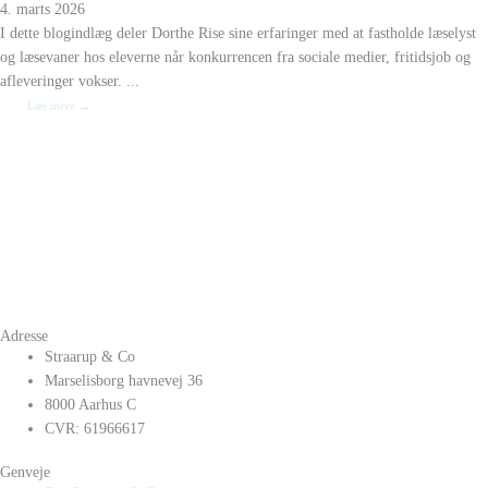
4. marts 2026
I dette blogindlæg deler Dorthe Rise sine erfaringer med at fastholde læselyst
og læsevaner hos eleverne når konkurrencen fra sociale medier, fritidsjob og
afleveringer vokser. ...
Læs mere →
Adresse
Straarup & Co
Marselisborg havnevej 36
8000 Aarhus C
CVR: 61966617
Genveje