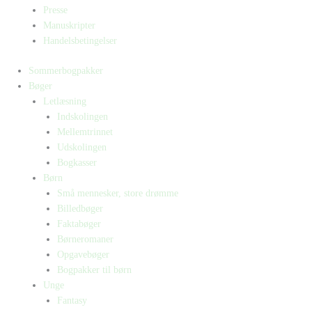
Presse
Manuskripter
Handelsbetingelser
Sommerbogpakker
Bøger
Letlæsning
Indskolingen
Mellemtrinnet
Udskolingen
Bogkasser
Børn
Små mennesker, store drømme
Billedbøger
Faktabøger
Børneromaner
Opgavebøger
Bogpakker til børn
Unge
Fantasy