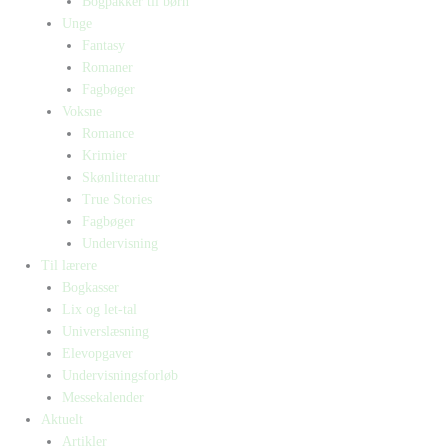
Bogpakker til børn
Unge
Fantasy
Romaner
Fagbøger
Voksne
Romance
Krimier
Skønlitteratur
True Stories
Fagbøger
Undervisning
Til lærere
Bogkasser
Lix og let-tal
Universlæsning
Elevopgaver
Undervisningsforløb
Messekalender
Aktuelt
Artikler