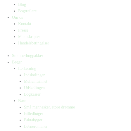
Blog
Bogtrailere
Om os
Kontakt
Presse
Manuskripter
Handelsbetingelser
Sommerbogpakker
Bøger
Letlæsning
Indskolingen
Mellemtrinnet
Udskolingen
Bogkasser
Børn
Små mennesker, store drømme
Billedbøger
Faktabøger
Børneromaner