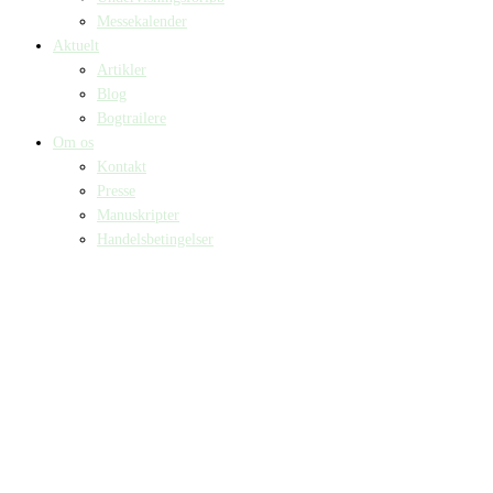
Messekalender
Aktuelt
Artikler
Blog
Bogtrailere
Om os
Kontakt
Presse
Manuskripter
Handelsbetingelser
SKIFT TIL ERHVERVSKUNDE