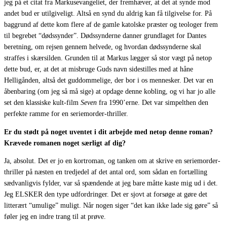
jeg på et citat fra Markusevangeliet, der fremhæver, at det at synde mod
andet bud er utilgiveligt. Altså en synd du aldrig kan få tilgivelse for. På
baggrund af dette kom flere af de gamle katolske præster og teologer frem
til begrebet “dødssynder”. Dødssynderne danner grundlaget for Dantes
beretning, om rejsen gennem helvede, og hvordan dødssynderne skal
straffes i skærsilden. Grunden til at Markus lægger så stor vægt på netop
dette bud, er, at det at misbruge Guds navn sidestilles med at håne
Helligånden, altså det guddommelige, der bor i os mennesker. Det var en
åbenbaring (om jeg så må sige) at opdage denne kobling, og vi har jo alle
set den klassiske kult-film
Seven
fra 1990’erne. Det var simpelthen den
perfekte ramme for en seriemorder-thriller.
Er du stødt på noget uventet i dit arbejde med netop denne roman?
Krævede romanen noget særligt af dig?
Ja, absolut. Det er jo en kortroman, og tanken om at skrive en seriemorder-
thriller på næsten en tredjedel af det antal ord, som sådan en fortælling
sædvanligvis fylder, var så spændende at jeg bare måtte kaste mig ud i det.
Jeg ELSKER den type udfordringer. Det er sjovt at forsøge at gøre det
litterært “umulige” muligt. Når nogen siger “det kan ikke lade sig gøre” så
føler jeg en indre trang til at prøve.