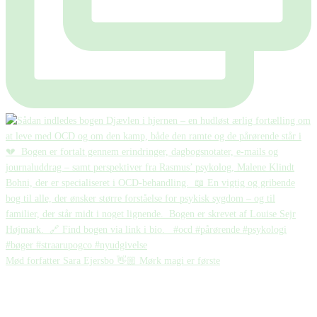
Mød forfatter Sara Ejersbo 👋🏼 Mørk magi er første