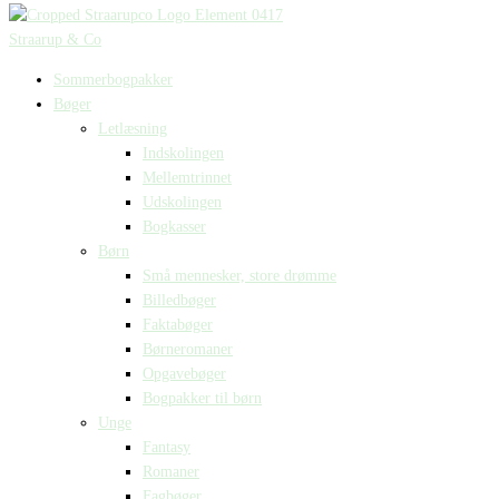
Straarup & Co
Sommerbogpakker
Bøger
Letlæsning
Indskolingen
Mellemtrinnet
Udskolingen
Bogkasser
Børn
Små mennesker, store drømme
Billedbøger
Faktabøger
Børneromaner
Opgavebøger
Bogpakker til børn
Unge
Fantasy
Romaner
Fagbøger