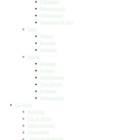
Faktabøger
Børneromaner
Opgavebøger
Bogpakker til børn
Unge
Fantasy
Romaner
Fagbøger
Voksne
Romance
Krimier
Skønlitteratur
True Stories
Fagbøger
Undervisning
Til lærere
Bogkasser
Lix og let-tal
Universlæsning
Elevopgaver
Undervisningsforløb