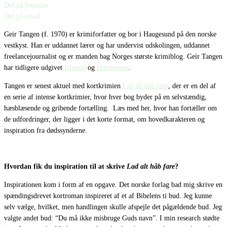
Del på linkedin
Del på email
Geir Tangen (f. 1970) er krimiforfatter og bor i Haugesund på den norske
vestkyst. Han er uddannet lærer og har undervist udskolingen, uddannet
freelancejournalist og er manden bag Norges største krimiblog. Geir Tangen
har tidligere udgivet
Ulvetid
og
Hundedage
.
Tangen er senest aktuel med kortkrimien
Lad alt håb fare
, der er en del af
en serie af intense kortkrimier, hvor hver bog byder på en selvstændig,
hæsblæsende og gribende fortælling.
Læs med her, hvor han fortæller om
de udfordringer, der ligger i det korte format, om hovedkarakteren og
inspiration fra dødssynderne.
Hvordan fik du inspiration til at skrive
Lad alt håb fare
?
Inspirationen kom i form af en opgave. Det norske forlag bad mig skrive en
spændingsdrevet kortroman inspireret af et af Bibelens ti bud. Jeg kunne
selv vælge, hvilket, men handlingen skulle afspejle det pågældende bud. Jeg
valgte andet bud: “Du må ikke misbruge Guds navn”. I min research stødte