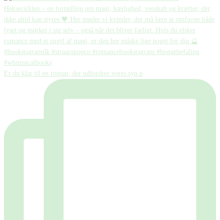
Er du klar til en roman, der udfordrer vores syn p