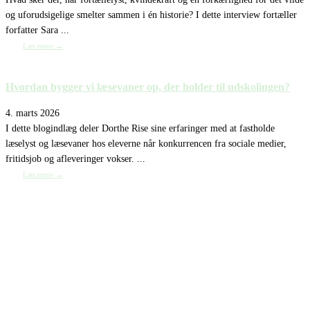
og uforudsigelige smelter sammen i én historie? I dette interview fortæller
forfatter Sara ...
Læs mere →
Hvordan bygger vi læsevaner op, der holder til udskolingen?
4. marts 2026
I dette blogindlæg deler Dorthe Rise sine erfaringer med at fastholde
læselyst og læsevaner hos eleverne når konkurrencen fra sociale medier,
fritidsjob og afleveringer vokser. ...
Læs mere →