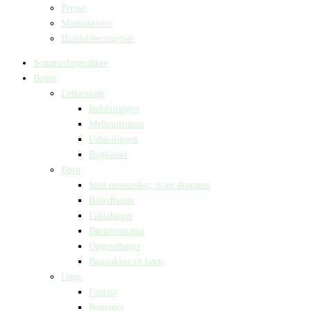
Presse
Manuskripter
Handelsbetingelser
Sommerbogpakker
Bøger
Letlæsning
Indskolingen
Mellemtrinnet
Udskolingen
Bogkasser
Børn
Små mennesker, store drømme
Billedbøger
Faktabøger
Børneromaner
Opgavebøger
Bogpakker til børn
Unge
Fantasy
Romaner