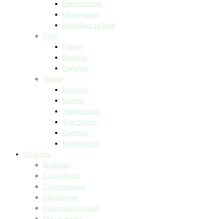
Børneromaner
Opgavebøger
Bogpakker til børn
Unge
Fantasy
Romaner
Fagbøger
Voksne
Romance
Krimier
Skønlitteratur
True Stories
Fagbøger
Undervisning
Til lærere
Bogkasser
Lix og let-tal
Universlæsning
Elevopgaver
Undervisningsforløb
Messekalender