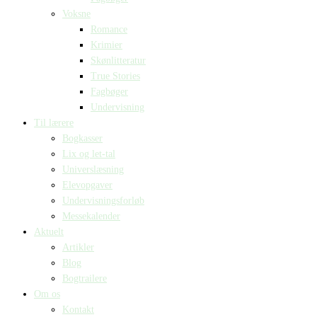
Voksne
Romance
Krimier
Skønlitteratur
True Stories
Fagbøger
Undervisning
Til lærere
Bogkasser
Lix og let-tal
Universlæsning
Elevopgaver
Undervisningsforløb
Messekalender
Aktuelt
Artikler
Blog
Bogtrailere
Om os
Kontakt