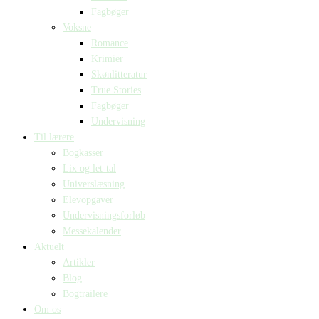
Fagbøger
Voksne
Romance
Krimier
Skønlitteratur
True Stories
Fagbøger
Undervisning
Til lærere
Bogkasser
Lix og let-tal
Universlæsning
Elevopgaver
Undervisningsforløb
Messekalender
Aktuelt
Artikler
Blog
Bogtrailere
Om os