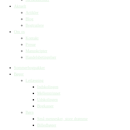
Aktuelt
Artikler
Blog
Bogtrailere
Om os
Kontakt
Presse
Manuskripter
Handelsbetingelser
Sommerbogpakker
Bøger
Letlæsning
Indskolingen
Mellemtrinnet
Udskolingen
Bogkasser
Børn
Små mennesker, store drømme
Billedbøger