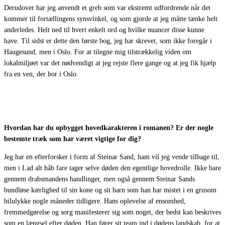
Derudover har jeg anvendt et greb som var ekstremt udfordrende når det
kommer til fortællingens synsvinkel, og som gjorde at jeg måtte tænke helt
anderledes. Helt ned til hvert enkelt ord og hvilke nuancer disse kunne
have. Til sidst er dette den første bog, jeg har skrevet, som ikke foregår i
Haugesund, men i Oslo. For at tilegne mig tilstrækkelig viden om
lokalmiljøet var det nødvendigt at jeg rejste flere gange og at jeg fik hjælp
fra en ven, der bor i Oslo.
Hvordan har du opbygget hovedkarakteren i romanen? Er der nogle
bestemte træk som har været vigtige for dig?
Jeg har en efterforsker i form af Steinar Sand, ham vil jeg vende tilbage til,
men i Lad alt håb fare tager selve døden den egentlige hovedrolle. Ikke bare
gennem drabsmandens handlinger, men også gennem Steinar Sands
bundløse kærlighed til sin kone og sit barn som han har mistet i en grusom
bilulykke nogle måneder tidligere. Hans oplevelse af ensomhed,
fremmedgørelse og sorg manifesterer sig som noget, der bedst kan beskrives
som en længsel efter døden. Han fører sit team ind i dødens landskab, for at