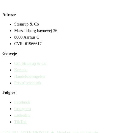
Adresse
Straarup & Co
Marselisborg havnevej 36
8000 Aarhus C
CVR: 61966617
Genveje
Om Straarup & Co
Kontakt
Handelsbetingelser
Privatlivspolitik
Følg os
Facebook
Instagram
LinkedIn
TikTok
UDE NU: ANTICHRISTIE 🔥⁠ ⁠ Hvad nu hvis de historie