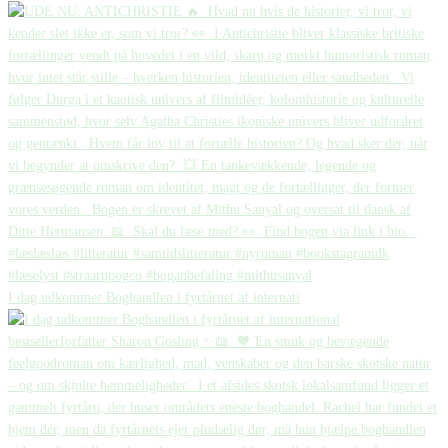
I dag udkommer Boghandlen i fyrtårnet af internati