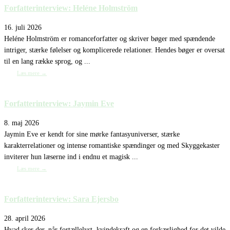
Forfatterinterview: Heléne Holmström
16. juli 2026
Heléne Holmström er romanceforfatter og skriver bøger med spændende
intriger, stærke følelser og komplicerede relationer. Hendes bøger er oversat
til en lang række sprog, og ...
Læs mere →
Forfatterinterview: Jaymin Eve
8. maj 2026
Jaymin Eve er kendt for sine mørke fantasyuniverser, stærke
karakterrelationer og intense romantiske spændinger og med Skyggekaster
inviterer hun læserne ind i endnu et magisk ...
Læs mere →
Forfatterinterview: Sara Ejersbo
28. april 2026
Hvad sker der, når fortællelyst, kvindekraft og en forkærlighed for det vilde