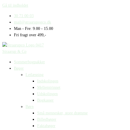
Gå til indholdet
30 71 00 03
mail@straarupogco.dk
Man - Fre: 9.00 - 15.00
Fri fragt over 499,-
Straarup & Co
Sommerbogpakker
Bøger
Letlæsning
Indskolingen
Mellemtrinnet
Udskolingen
Bogkasser
Børn
Små mennesker, store drømme
Billedbøger
Faktabøger