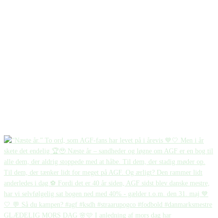
GLÆDELIG MORS DAG 🌸🩷 I anledning af mors dag har