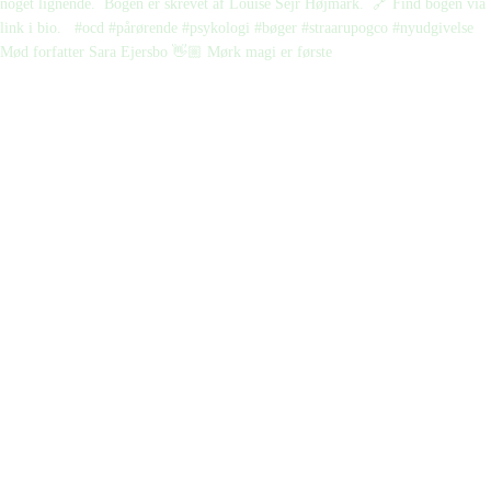
Mød forfatter Sara Ejersbo 👋🏼 Mørk magi er første