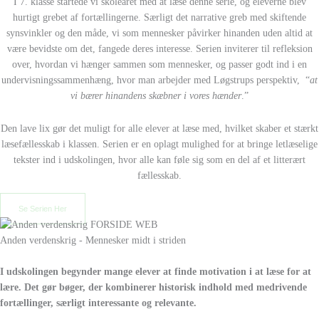
I 7. klasse startede vi skoleåret med at læse denne serie, og eleverne blev
hurtigt grebet af fortællingerne. Særligt det narrative greb med skiftende
synsvinkler og den måde, vi som mennesker påvirker hinanden uden altid at
være bevidste om det, fangede deres interesse. Serien inviterer til refleksion
over, hvordan vi hænger sammen som mennesker, og passer godt ind i en
undervisningssammenhæng, hvor man arbejder med Løgstrups perspektiv, “
at
vi bærer hinandens skæbner i vores hænder
.”
Den lave lix gør det muligt for alle elever at læse med, hvilket skaber et stærkt
læsefællesskab i klassen. Serien er en oplagt mulighed for at bringe letlæselige
tekster ind i udskolingen, hvor alle kan føle sig som en del af et litterært
fællesskab.
Se Serien Her
Anden verdenskrig - Mennesker midt i striden
I udskolingen begynder mange elever at finde motivation i at læse for at
lære. Det gør bøger, der kombinerer historisk indhold med medrivende
fortællinger, særligt interessante og relevante.