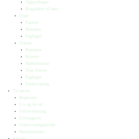
Opgavebøger
Bogpakker til børn
Unge
Fantasy
Romaner
Fagbøger
Voksne
Romance
Krimier
Skønlitteratur
True Stories
Fagbøger
Undervisning
Til lærere
Bogkasser
Lix og let-tal
Universlæsning
Elevopgaver
Undervisningsforløb
Messekalender
Aktuelt