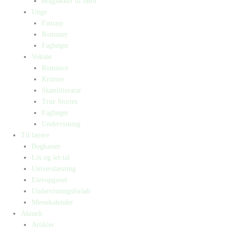
Bogpakker til børn
Unge
Fantasy
Romaner
Fagbøger
Voksne
Romance
Krimier
Skønlitteratur
True Stories
Fagbøger
Undervisning
Til lærere
Bogkasser
Lix og let-tal
Universlæsning
Elevopgaver
Undervisningsforløb
Messekalender
Aktuelt
Artikler