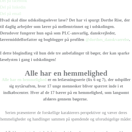
Del på facebook
Del på linkedin
Del på email
Hvad skal dine udskolingselever læse? Det har vi spurgt Dorthe Rise, der
til daglig arbejder som lærer på mellemtrinnet og i udskolingen.
Derudover fungerer hun også som PLC-ansvarlig, danskvejleder,
lærermiddelforfatter og bogblogger på profilen
@dorthes_danskvaerelse
.
I dette blogindlæg vil hun dele tre anbefalinger til bøger, der kan sparke
læselysten i gang i udskolingen!
Alle har en hemmelighed
Alle har en hemmelighed
er en letlæsningsserie (lix 6 og 7), der udspiller
sig nytårsaften, hvor 17 unge mennesker bliver spærret inde i et
indkøbscenter. Hver af de 17 bærer på en hemmelighed, som langsomt
afsløres gennem bøgerne.
Serien præsenterer de forskellige karakterers perspektiver og væver deres
hemmeligheder og handlinger sammen på spændende og uforudsigelige måder.