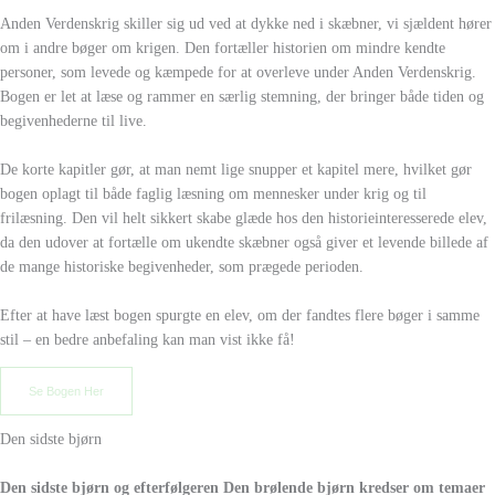
Anden Verdenskrig skiller sig ud ved at dykke ned i skæbner, vi sjældent hører
om i andre bøger om krigen. Den fortæller historien om mindre kendte
personer, som levede og kæmpede for at overleve under Anden Verdenskrig.
Bogen er let at læse og rammer en særlig stemning, der bringer både tiden og
begivenhederne til live.
De korte kapitler gør, at man nemt lige snupper et kapitel mere, hvilket gør
bogen oplagt til både faglig læsning om mennesker under krig og til
frilæsning. Den vil helt sikkert skabe glæde hos den historieinteresserede elev,
da den udover at fortælle om ukendte skæbner også giver et levende billede af
de mange historiske begivenheder, som prægede perioden.
Efter at have læst bogen spurgte en elev, om der fandtes flere bøger i samme
stil – en bedre anbefaling kan man vist ikke få!
Se Bogen Her
Den sidste bjørn
Den sidste bjørn og efterfølgeren Den brølende bjørn kredser om temaer