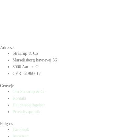
Adresse
Straarup & Co
Marselisborg havnevej 36
8000 Aarhus C
CVR: 61966617
Genveje
Om Straarup & Co
Kontakt
Handelsbetingelser
Privatlivspolitik
Følg os
Facebook
Instagram