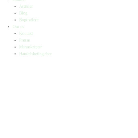
Artikler
Blog
Bogtrailere
Om os
Kontakt
Presse
Manuskripter
Handelsbetingelser
SKIFT TIL ERHVERVSKUNDE