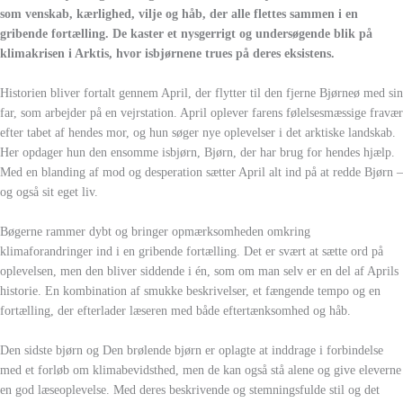
som venskab, kærlighed, vilje og håb, der alle flettes sammen i en
gribende fortælling. De kaster et nysgerrigt og undersøgende blik på
klimakrisen i Arktis, hvor isbjørnene trues på deres eksistens.
Historien bliver fortalt gennem April, der flytter til den fjerne Bjørneø med sin
far, som arbejder på en vejrstation. April oplever farens følelsesmæssige fravær
efter tabet af hendes mor, og hun søger nye oplevelser i det arktiske landskab.
Her opdager hun den ensomme isbjørn, Bjørn, der har brug for hendes hjælp.
Med en blanding af mod og desperation sætter April alt ind på at redde Bjørn –
og også sit eget liv.
Bøgerne rammer dybt og bringer opmærksomheden omkring
klimaforandringer ind i en gribende fortælling. Det er svært at sætte ord på
oplevelsen, men den bliver siddende i én, som om man selv er en del af Aprils
historie. En kombination af smukke beskrivelser, et fængende tempo og en
fortælling, der efterlader læseren med både eftertænksomhed og håb.
Den sidste bjørn og Den brølende bjørn er oplagte at inddrage i forbindelse
med et forløb om klimabevidsthed, men de kan også stå alene og give eleverne
en god læseoplevelse. Med deres beskrivende og stemningsfulde stil og det