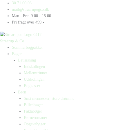
Gå
Products
Products
30 71 00 03
til
search
search
mail@straarupogco.dk
indholdet
Man - Fre: 9.00 - 15.00
Fri fragt over 499,-
Straarup & Co
Sommerbogpakker
Bøger
Letlæsning
Indskolingen
Mellemtrinnet
Udskolingen
Bogkasser
Børn
Små mennesker, store drømme
Billedbøger
Faktabøger
Børneromaner
Opgavebøger