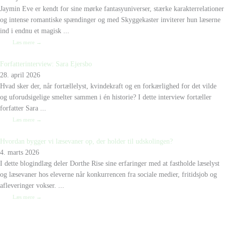
Jaymin Eve er kendt for sine mørke fantasyuniverser, stærke karakterrelationer
og intense romantiske spændinger og med Skyggekaster inviterer hun læserne
ind i endnu et magisk ...
Læs mere →
Forfatterinterview: Sara Ejersbo
28. april 2026
Hvad sker der, når fortællelyst, kvindekraft og en forkærlighed for det vilde
og uforudsigelige smelter sammen i én historie? I dette interview fortæller
forfatter Sara ...
Læs mere →
Hvordan bygger vi læsevaner op, der holder til udskolingen?
4. marts 2026
I dette blogindlæg deler Dorthe Rise sine erfaringer med at fastholde læselyst
og læsevaner hos eleverne når konkurrencen fra sociale medier, fritidsjob og
afleveringer vokser. ...
Læs mere →