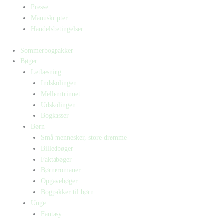
Presse
Manuskripter
Handelsbetingelser
Sommerbogpakker
Bøger
Letlæsning
Indskolingen
Mellemtrinnet
Udskolingen
Bogkasser
Børn
Små mennesker, store drømme
Billedbøger
Faktabøger
Børneromaner
Opgavebøger
Bogpakker til børn
Unge
Fantasy