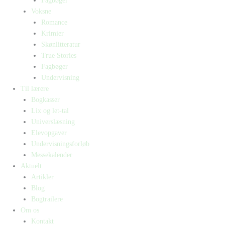
Fagbøger
Voksne
Romance
Krimier
Skønlitteratur
True Stories
Fagbøger
Undervisning
Til lærere
Bogkasser
Lix og let-tal
Universlæsning
Elevopgaver
Undervisningsforløb
Messekalender
Aktuelt
Artikler
Blog
Bogtrailere
Om os
Kontakt