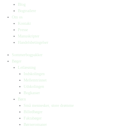
Blog
Bogtrailere
Om os
Kontakt
Presse
Manuskripter
Handelsbetingelser
Sommerbogpakker
Bøger
Letlæsning
Indskolingen
Mellemtrinnet
Udskolingen
Bogkasser
Børn
Små mennesker, store drømme
Billedbøger
Faktabøger
Børneromaner