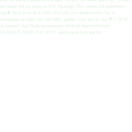
GLÆDELIG MORS DAG 🌸🩷 I anledning af mors dag har