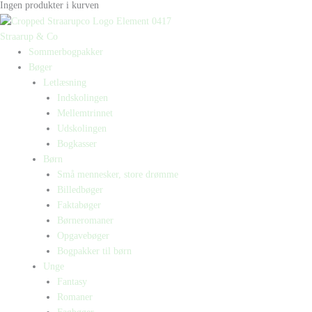
Ingen produkter i kurven
Straarup & Co
Sommerbogpakker
Bøger
Letlæsning
Indskolingen
Mellemtrinnet
Udskolingen
Bogkasser
Børn
Små mennesker, store drømme
Billedbøger
Faktabøger
Børneromaner
Opgavebøger
Bogpakker til børn
Unge
Fantasy
Romaner