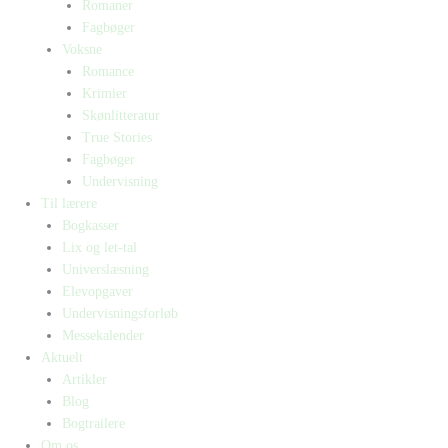
Romaner
Fagbøger
Voksne
Romance
Krimier
Skønlitteratur
True Stories
Fagbøger
Undervisning
Til lærere
Bogkasser
Lix og let-tal
Universlæsning
Elevopgaver
Undervisningsforløb
Messekalender
Aktuelt
Artikler
Blog
Bogtrailere
Om os