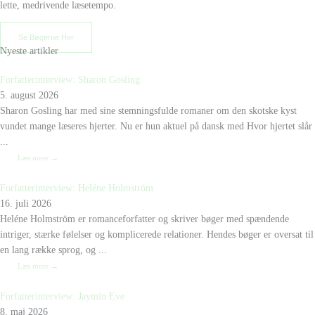
lette, medrivende læsetempo.
Se Bøgerne Her
Nyeste artikler
Forfatterinterview: Sharon Gosling
5. august 2026
Sharon Gosling har med sine stemningsfulde romaner om den skotske kyst
vundet mange læseres hjerter. Nu er hun aktuel på dansk med Hvor hjertet slår
...
Læs mere →
Forfatterinterview: Heléne Holmström
16. juli 2026
Heléne Holmström er romanceforfatter og skriver bøger med spændende
intriger, stærke følelser og komplicerede relationer. Hendes bøger er oversat til
en lang række sprog, og ...
Læs mere →
Forfatterinterview: Jaymin Eve
8. maj 2026