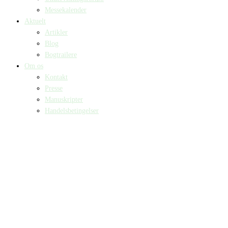
Messekalender
Aktuelt
Artikler
Blog
Bogtrailere
Om os
Kontakt
Presse
Manuskripter
Handelsbetingelser
SKIFT TIL ERHVERVSKUNDE