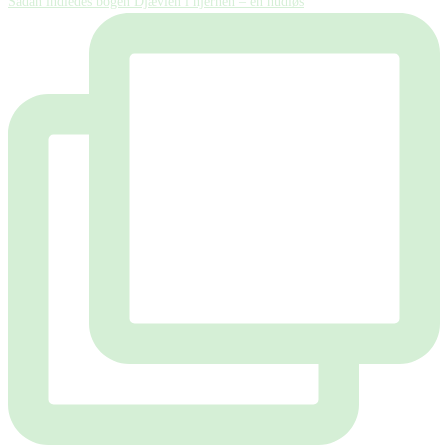
Sådan indledes bogen Djævlen i hjernen – en hudløs