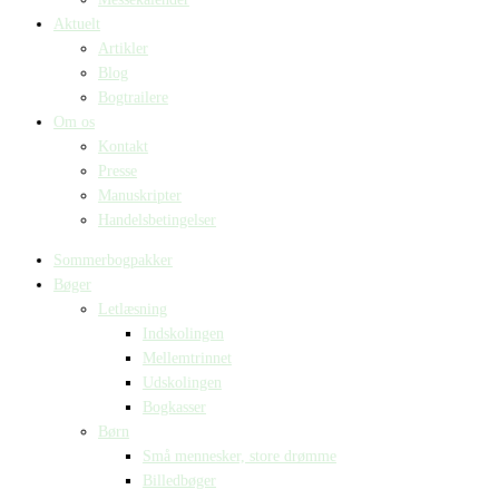
Aktuelt
Artikler
Blog
Bogtrailere
Om os
Kontakt
Presse
Manuskripter
Handelsbetingelser
Sommerbogpakker
Bøger
Letlæsning
Indskolingen
Mellemtrinnet
Udskolingen
Bogkasser
Børn
Små mennesker, store drømme
Billedbøger