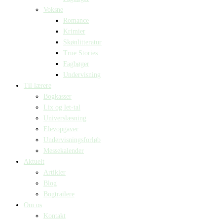
Voksne
Romance
Krimier
Skønlitteratur
True Stories
Fagbøger
Undervisning
Til lærere
Bogkasser
Lix og let-tal
Universlæsning
Elevopgaver
Undervisningsforløb
Messekalender
Aktuelt
Artikler
Blog
Bogtrailere
Om os
Kontakt