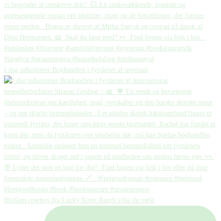
I dag udkommer Boghandlen i fyrtårnet af internati
Hvilken cowboy fra Lucky River Ranch ville du vælg