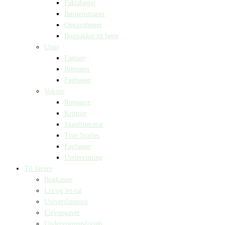
Faktabøger
Børneromaner
Opgavebøger
Bogpakker til børn
Unge
Fantasy
Romaner
Fagbøger
Voksne
Romance
Krimier
Skønlitteratur
True Stories
Fagbøger
Undervisning
Til lærere
Bogkasser
Lix og let-tal
Universlæsning
Elevopgaver
Undervisningsforløb