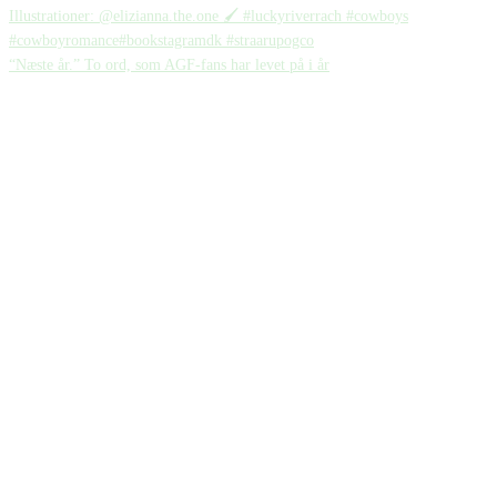
“Næste år.” To ord, som AGF-fans har levet på i år