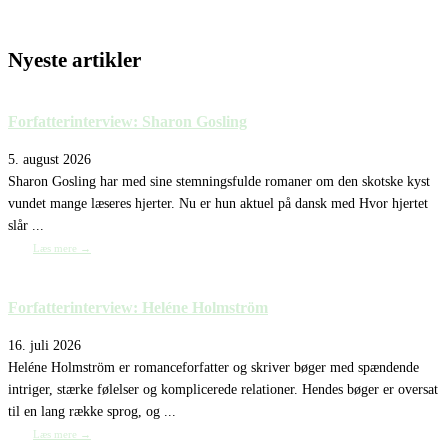
Nyeste artikler
Forfatterinterview: Sharon Gosling
5. august 2026
Sharon Gosling har med sine stemningsfulde romaner om den skotske kyst
vundet mange læseres hjerter. Nu er hun aktuel på dansk med Hvor hjertet
slår ...
Læs mere →
Forfatterinterview: Heléne Holmström
16. juli 2026
Heléne Holmström er romanceforfatter og skriver bøger med spændende
intriger, stærke følelser og komplicerede relationer. Hendes bøger er oversat
til en lang række sprog, og ...
Læs mere →