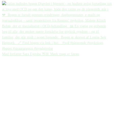
Mød forfatter Sara Ejersbo 👋🏼 Mørk magi er første