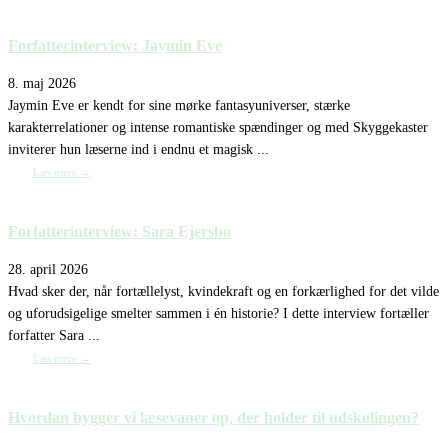
Forfatterinterview: Jaymin Eve
8. maj 2026
Jaymin Eve er kendt for sine mørke fantasyuniverser, stærke
karakterrelationer og intense romantiske spændinger og med Skyggekaster
inviterer hun læserne ind i endnu et magisk ...
Læs mere →
Forfatterinterview: Sara Ejersbo
28. april 2026
Hvad sker der, når fortællelyst, kvindekraft og en forkærlighed for det vilde
og uforudsigelige smelter sammen i én historie? I dette interview fortæller
forfatter Sara ...
Læs mere →
Hvordan bygger vi læsevaner op, der holder til udskolingen?