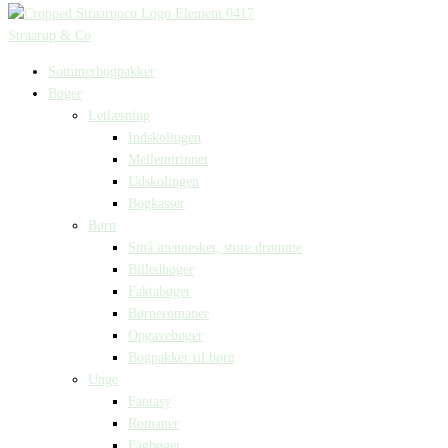
Straarup & Co
Sommerbogpakker
Bøger
Letlæsning
Indskolingen
Mellemtrinnet
Udskolingen
Bogkasser
Børn
Små mennesker, store drømme
Billedbøger
Faktabøger
Børneromaner
Opgavebøger
Bogpakker til børn
Unge
Fantasy
Romaner
Fagbøger