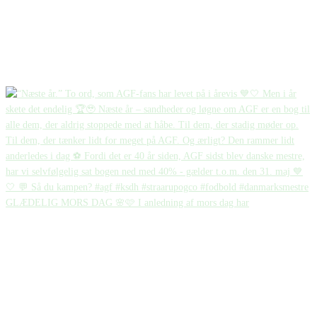
GLÆDELIG MORS DAG 🌸🩷 I anledning af mors dag har