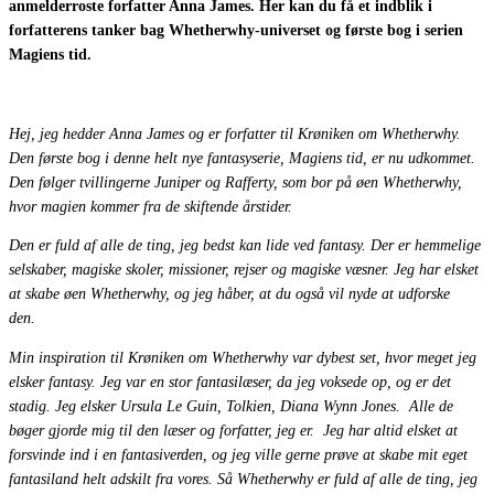
anmelderroste forfatter Anna James. Her kan du få et indblik i
forfatterens tanker bag Whetherwhy-universet og første bog i serien
Magiens tid.
Hej, jeg hedder Anna James og er forfatter til Krøniken om Whetherwhy.
Den første bog i denne helt nye fantasyserie, Magiens tid, er nu udkommet.
Den følger tvillingerne Juniper og Rafferty, som bor på øen Whetherwhy,
hvor magien kommer fra de skiftende årstider.
Den er fuld af alle de ting, jeg bedst kan lide ved fantasy. Der er hemmelige
selskaber, magiske skoler, missioner, rejser og magiske væsner.
Jeg har elsket
at skabe øen Whetherwhy, og jeg håber, at du også vil nyde at udforske
den.
Min inspiration til Krøniken om Whetherwhy var dybest set, hvor meget jeg
elsker fantasy. Jeg var en stor fantasilæser, da jeg voksede op, og er det
stadig. Jeg elsker Ursula Le Guin, Tolkien, Diana Wynn Jones.
Alle de
bøger gjorde mig til den læser og forfatter, jeg er.
Jeg har altid elsket at
forsvinde ind i en fantasiverden, og jeg ville gerne prøve at skabe mit eget
fantasiland helt adskilt fra vores.
Så Whetherwhy er fuld af alle de ting, jeg