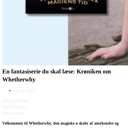
En fantasiserie du skal læse: Krøniken om
Whetherwhy
maj 28, 2025
Del på facebook
Del på linkedin
Del på email
Velkommen til Whetherwhy, den magiske ø skabt af anerkendte og