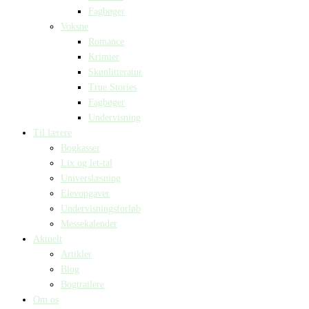
Fagbøger
Voksne
Romance
Krimier
Skønlitteratur
True Stories
Fagbøger
Undervisning
Til lærere
Bogkasser
Lix og let-tal
Universlæsning
Elevopgaver
Undervisningsforløb
Messekalender
Aktuelt
Artikler
Blog
Bogtrailere
Om os