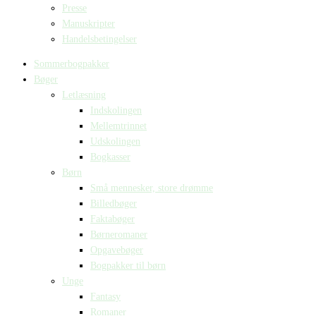
Presse
Manuskripter
Handelsbetingelser
Sommerbogpakker
Bøger
Letlæsning
Indskolingen
Mellemtrinnet
Udskolingen
Bogkasser
Børn
Små mennesker, store drømme
Billedbøger
Faktabøger
Børneromaner
Opgavebøger
Bogpakker til børn
Unge
Fantasy
Romaner