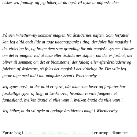
elsker ved fantasy, og jeg håber, at du også vil nyde at udforske den.
På øen Whetherwhy kommer magien fra årstidernes skiften.
Som forfatter
kan jeg altid godt lide at tage udgangspunkt i ting, der føles lidt magiske i
det virkelige liv, og bruge dem som grundlag for mit magiske system. Uanset
om det er magien ved at læse eller årstidernes skiften, om det er foråret, der
bliver til sommer, om det er blomsterne, der falder, eller efterårsbladene og
følelsen af skolestart, så føles det magisk i det virkelige liv. Det ville jeg
gerne tage med ind i mit magiske system i Whetherwhy.
Jeg synes også, at det altid er sjovt, når man som læser og forfatter har
forskellige typer af ting, at tænke over, hvordan vi ville fungere i et
fantasiland, hvilken årstid vi ville være i, hvilken årstid du ville være i.
Jeg håber, at du vil nyde at opdage årstidernes magi i Whetherwhy.
Første bog i
Krøniken om Whetherwhy, Magiens tid
er netop udkommet.