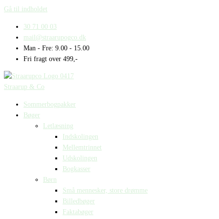
Gå til indholdet
30 71 00 03
mail@straarupogco.dk
Man - Fre: 9.00 - 15.00
Fri fragt over 499,-
Straarup & Co
Sommerbogpakker
Bøger
Letlæsning
Indskolingen
Mellemtrinnet
Udskolingen
Bogkasser
Børn
Små mennesker, store drømme
Billedbøger
Faktabøger