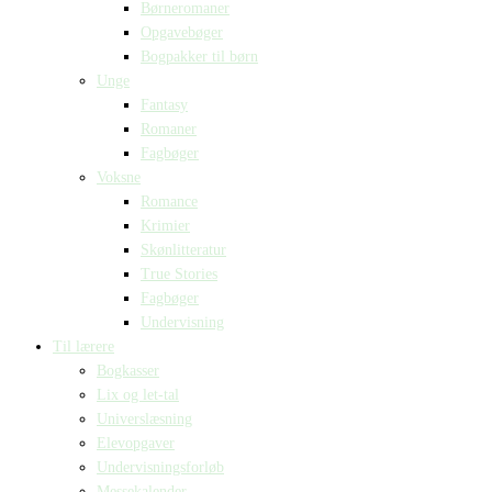
Børneromaner
Opgavebøger
Bogpakker til børn
Unge
Fantasy
Romaner
Fagbøger
Voksne
Romance
Krimier
Skønlitteratur
True Stories
Fagbøger
Undervisning
Til lærere
Bogkasser
Lix og let-tal
Universlæsning
Elevopgaver
Undervisningsforløb
Messekalender