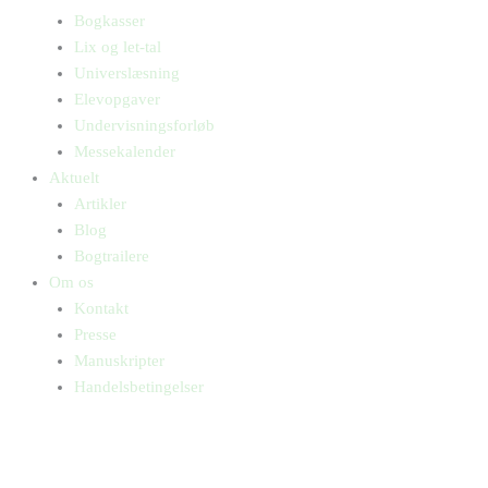
Bogkasser
Lix og let-tal
Universlæsning
Elevopgaver
Undervisningsforløb
Messekalender
Aktuelt
Artikler
Blog
Bogtrailere
Om os
Kontakt
Presse
Manuskripter
Handelsbetingelser
SKIFT TIL ERHVERVSKUNDE