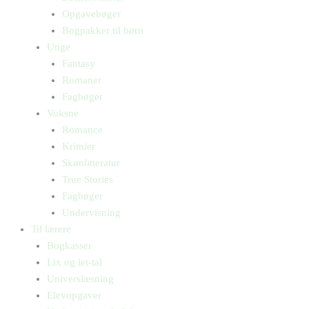
Opgavebøger
Bogpakker til børn
Unge
Fantasy
Romaner
Fagbøger
Voksne
Romance
Krimier
Skønlitteratur
True Stories
Fagbøger
Undervisning
Til lærere
Bogkasser
Lix og let-tal
Universlæsning
Elevopgaver