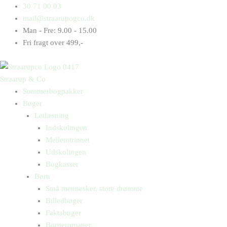
Gå
Products
Products
30 71 00 03
til
search
search
mail@straarupogco.dk
indholdet
Man - Fre: 9.00 - 15.00
Fri fragt over 499,-
Straarup & Co
Sommerbogpakker
Bøger
Letlæsning
Indskolingen
Mellemtrinnet
Udskolingen
Bogkasser
Børn
Små mennesker, store drømme
Billedbøger
Faktabøger
Børneromaner