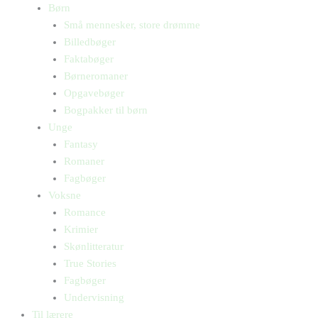
Børn
Små mennesker, store drømme
Billedbøger
Faktabøger
Børneromaner
Opgavebøger
Bogpakker til børn
Unge
Fantasy
Romaner
Fagbøger
Voksne
Romance
Krimier
Skønlitteratur
True Stories
Fagbøger
Undervisning
Til lærere