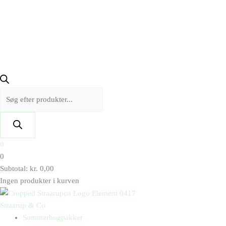
0
0
Subtotal:
kr.
0,00
Ingen produkter i kurven
Straarup & Co
Sommerbogpakker