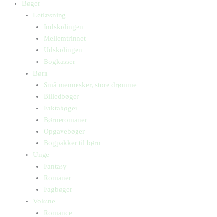
Bøger
Letlæsning
Indskolingen
Mellemtrinnet
Udskolingen
Bogkasser
Børn
Små mennesker, store drømme
Billedbøger
Faktabøger
Børneromaner
Opgavebøger
Bogpakker til børn
Unge
Fantasy
Romaner
Fagbøger
Voksne
Romance