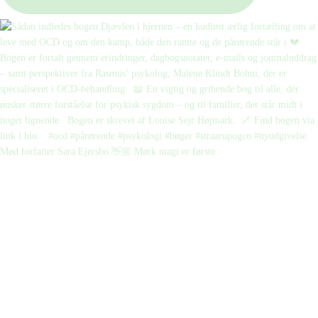
Mød forfatter Sara Ejersbo 👋🏼 Mørk magi er første