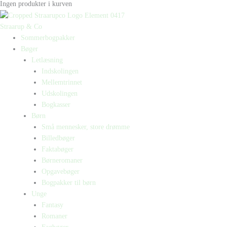
Ingen produkter i kurven
Straarup & Co
Sommerbogpakker
Bøger
Letlæsning
Indskolingen
Mellemtrinnet
Udskolingen
Bogkasser
Børn
Små mennesker, store drømme
Billedbøger
Faktabøger
Børneromaner
Opgavebøger
Bogpakker til børn
Unge
Fantasy
Romaner