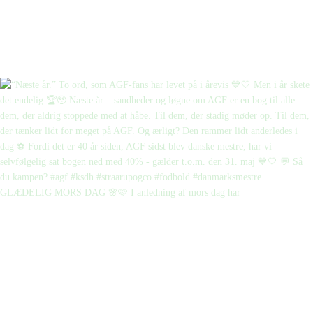
GLÆDELIG MORS DAG 🌸🩷 I anledning af mors dag har