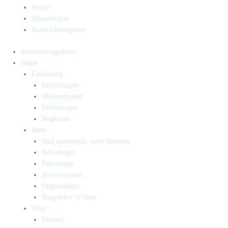
Presse
Manuskripter
Handelsbetingelser
Sommerbogpakker
Bøger
Letlæsning
Indskolingen
Mellemtrinnet
Udskolingen
Bogkasser
Børn
Små mennesker, store drømme
Billedbøger
Faktabøger
Børneromaner
Opgavebøger
Bogpakker til børn
Unge
Fantasy