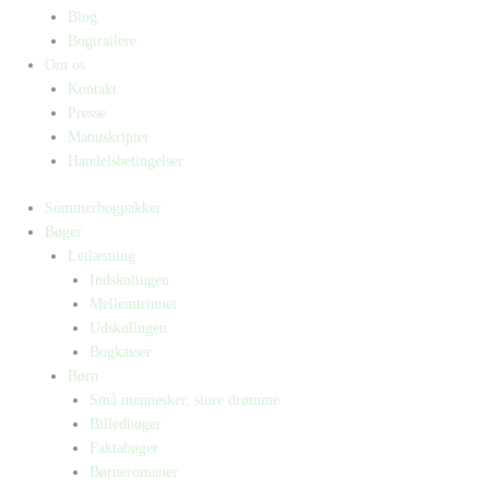
Blog
Bogtrailere
Om os
Kontakt
Presse
Manuskripter
Handelsbetingelser
Sommerbogpakker
Bøger
Letlæsning
Indskolingen
Mellemtrinnet
Udskolingen
Bogkasser
Børn
Små mennesker, store drømme
Billedbøger
Faktabøger
Børneromaner