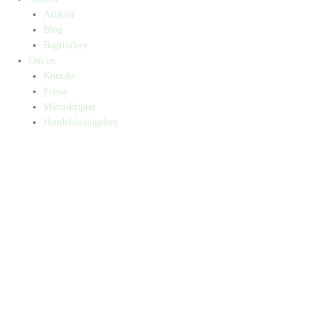
Artikler
Blog
Bogtrailere
Om os
Kontakt
Presse
Manuskripter
Handelsbetingelser
SKIFT TIL ERHVERVSKUNDE