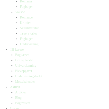
Romaner
Fagbøger
Voksne
Romance
Krimier
Skønlitteratur
True Stories
Fagbøger
Undervisning
Til lærere
Bogkasser
Lix og let-tal
Universlæsning
Elevopgaver
Undervisningsforløb
Messekalender
Aktuelt
Artikler
Blog
Bogtrailere
Om os