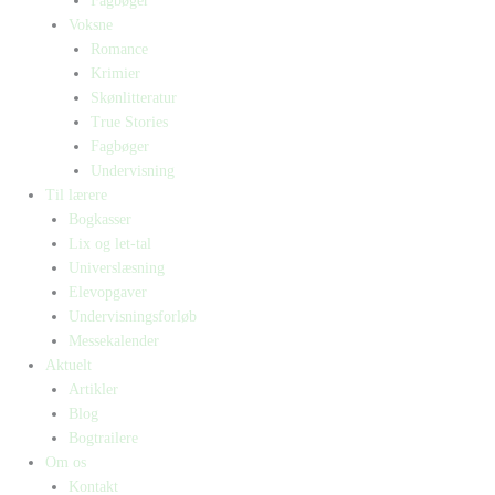
Fagbøger
Voksne
Romance
Krimier
Skønlitteratur
True Stories
Fagbøger
Undervisning
Til lærere
Bogkasser
Lix og let-tal
Universlæsning
Elevopgaver
Undervisningsforløb
Messekalender
Aktuelt
Artikler
Blog
Bogtrailere
Om os
Kontakt