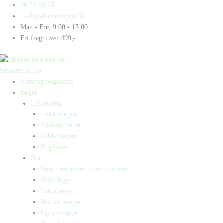
Gå
Products
Products
30 71 00 03
til
search
search
mail@straarupogco.dk
indholdet
Man - Fre: 9.00 - 15.00
Fri fragt over 499,-
Straarup & Co
Sommerbogpakker
Bøger
Letlæsning
Indskolingen
Mellemtrinnet
Udskolingen
Bogkasser
Børn
Små mennesker, store drømme
Billedbøger
Faktabøger
Børneromaner
Opgavebøger