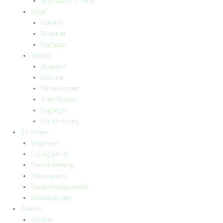
Bogpakker til børn
Unge
Fantasy
Romaner
Fagbøger
Voksne
Romance
Krimier
Skønlitteratur
True Stories
Fagbøger
Undervisning
Til lærere
Bogkasser
Lix og let-tal
Universlæsning
Elevopgaver
Undervisningsforløb
Messekalender
Aktuelt
Artikler