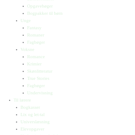
Opgavebøger
Bogpakker til børn
Unge
Fantasy
Romaner
Fagbøger
Voksne
Romance
Krimier
Skønlitteratur
True Stories
Fagbøger
Undervisning
Til lærere
Bogkasser
Lix og let-tal
Universlæsning
Elevopgaver