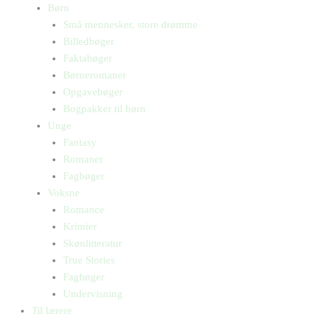
Børn
Små mennesker, store drømme
Billedbøger
Faktabøger
Børneromaner
Opgavebøger
Bogpakker til børn
Unge
Fantasy
Romaner
Fagbøger
Voksne
Romance
Krimier
Skønlitteratur
True Stories
Fagbøger
Undervisning
Til lærere