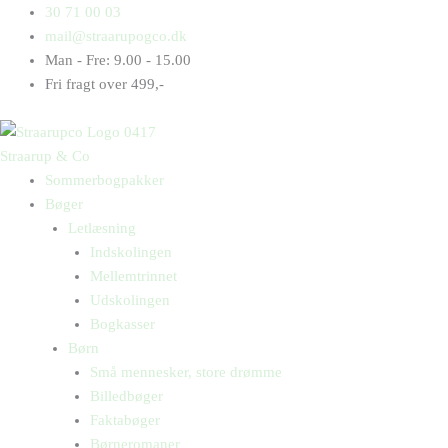
Gå
Products
Products
30 71 00 03
til
search
search
mail@straarupogco.dk
indholdet
Man - Fre: 9.00 - 15.00
Fri fragt over 499,-
Straarup & Co
Sommerbogpakker
Bøger
Letlæsning
Indskolingen
Mellemtrinnet
Udskolingen
Bogkasser
Børn
Små mennesker, store drømme
Billedbøger
Faktabøger
Børneromaner