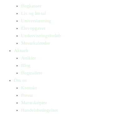
Bogkasser
Lix og let-tal
Universlæsning
Elevopgaver
Undervisningsforløb
Messekalender
Aktuelt
Artikler
Blog
Bogtrailere
Om os
Kontakt
Presse
Manuskripter
Handelsbetingelser
SKIFT TIL ERHVERVSKUNDE