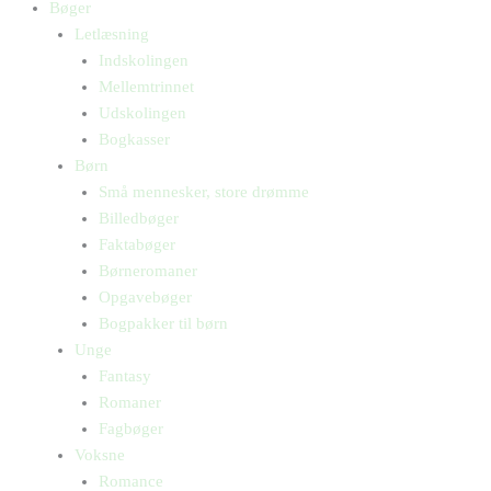
Bøger
Letlæsning
Indskolingen
Mellemtrinnet
Udskolingen
Bogkasser
Børn
Små mennesker, store drømme
Billedbøger
Faktabøger
Børneromaner
Opgavebøger
Bogpakker til børn
Unge
Fantasy
Romaner
Fagbøger
Voksne
Romance