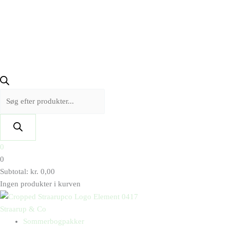
0
0
Subtotal:
kr.
0,00
Ingen produkter i kurven
Straarup & Co
Sommerbogpakker