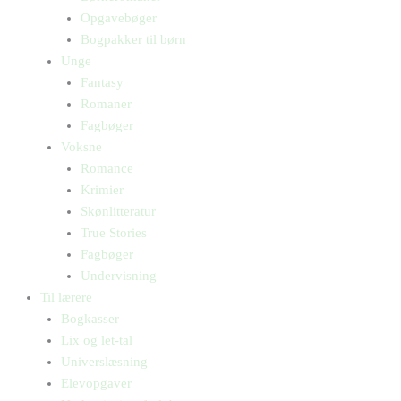
Opgavebøger
Bogpakker til børn
Unge
Fantasy
Romaner
Fagbøger
Voksne
Romance
Krimier
Skønlitteratur
True Stories
Fagbøger
Undervisning
Til lærere
Bogkasser
Lix og let-tal
Universlæsning
Elevopgaver