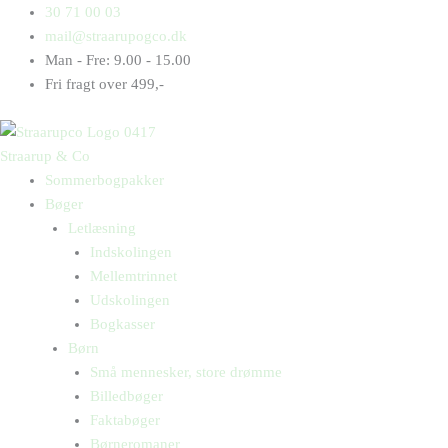
Gå
Products
Products
30 71 00 03
til
search
search
mail@straarupogco.dk
indholdet
Man - Fre: 9.00 - 15.00
Fri fragt over 499,-
Straarup & Co
Sommerbogpakker
Bøger
Letlæsning
Indskolingen
Mellemtrinnet
Udskolingen
Bogkasser
Børn
Små mennesker, store drømme
Billedbøger
Faktabøger
Børneromaner