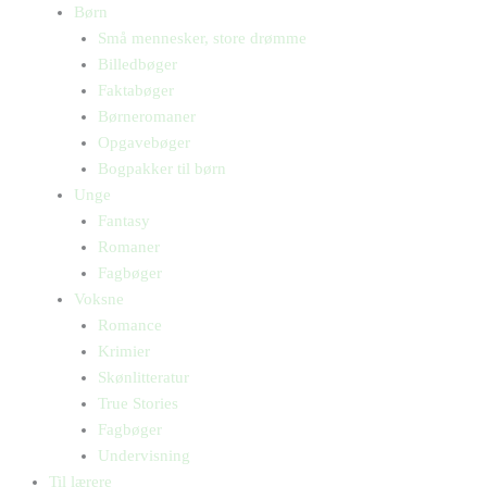
Børn
Små mennesker, store drømme
Billedbøger
Faktabøger
Børneromaner
Opgavebøger
Bogpakker til børn
Unge
Fantasy
Romaner
Fagbøger
Voksne
Romance
Krimier
Skønlitteratur
True Stories
Fagbøger
Undervisning
Til lærere