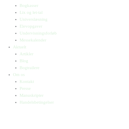
Bogkasser
Lix og let-tal
Universlæsning
Elevopgaver
Undervisningsforløb
Messekalender
Aktuelt
Artikler
Blog
Bogtrailere
Om os
Kontakt
Presse
Manuskripter
Handelsbetingelser
SKIFT TIL ERHVERVSKUNDE