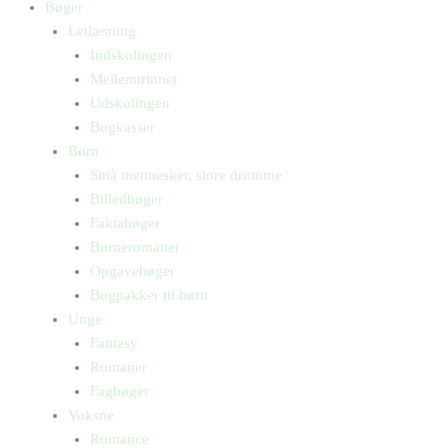
Bøger
Letlæsning
Indskolingen
Mellemtrinnet
Udskolingen
Bogkasser
Børn
Små mennesker, store drømme
Billedbøger
Faktabøger
Børneromaner
Opgavebøger
Bogpakker til børn
Unge
Fantasy
Romaner
Fagbøger
Voksne
Romance