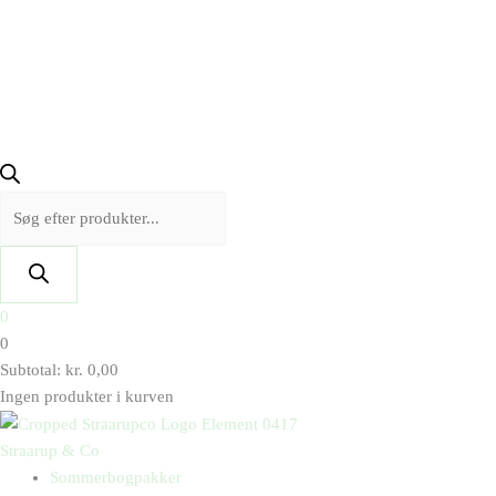
0
0
Subtotal:
kr.
0,00
Ingen produkter i kurven
Straarup & Co
Sommerbogpakker