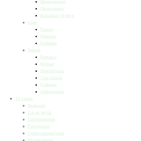
Børneromaner
Opgavebøger
Bogpakker til børn
Unge
Fantasy
Romaner
Fagbøger
Voksne
Romance
Krimier
Skønlitteratur
True Stories
Fagbøger
Undervisning
Til lærere
Bogkasser
Lix og let-tal
Universlæsning
Elevopgaver
Undervisningsforløb
Messekalender