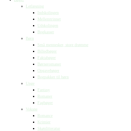
Letlæsning
Indskolingen
Mellemtrinnet
Udskolingen
Bogkasser
Børn
Små mennesker, store drømme
Billedbøger
Faktabøger
Børneromaner
Opgavebøger
Bogpakker til børn
Unge
Fantasy
Romaner
Fagbøger
Voksne
Romance
Krimier
Skønlitteratur