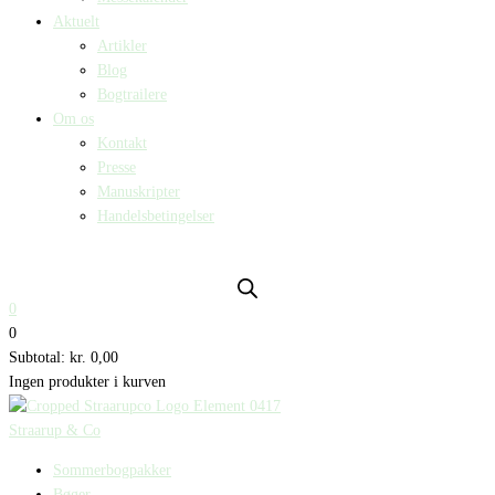
Aktuelt
Artikler
Blog
Bogtrailere
Om os
Kontakt
Presse
Manuskripter
Handelsbetingelser
SKIFT TIL ERHVERVSKUNDE
0
0
Subtotal:
kr.
0,00
Ingen produkter i kurven
Straarup & Co
Sommerbogpakker
Bøger