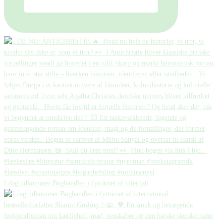
I dag udkommer Boghandlen i fyrtårnet af internati