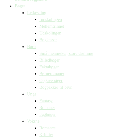
Bøger
Letlæsning
Indskolingen
Mellemtrinnet
Udskolingen
Bogkasser
Børn
Små mennesker, store drømme
Billedbøger
Faktabøger
Børneromaner
Opgavebøger
Bogpakker til børn
Unge
Fantasy
Romaner
Fagbøger
Voksne
Romance
Krimier