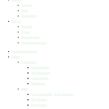
Artikler
Blog
Bogtrailere
Om os
Kontakt
Presse
Manuskripter
Handelsbetingelser
Sommerbogpakker
Bøger
Letlæsning
Indskolingen
Mellemtrinnet
Udskolingen
Bogkasser
Børn
Små mennesker, store drømme
Billedbøger
Faktabøger