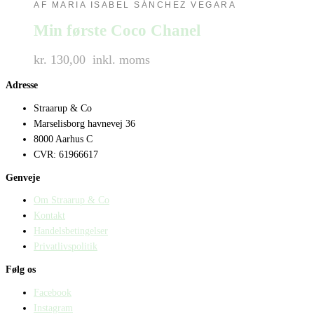
AF MARIA ISABEL SÁNCHEZ VEGARA
Min første Coco Chanel
kr. 130,00
inkl. moms
Adresse
Straarup & Co
Marselisborg havnevej 36
8000 Aarhus C
CVR: 61966617
Genveje
Om Straarup & Co
Kontakt
Handelsbetingelser
Privatlivspolitik
Følg os
Facebook
Instagram