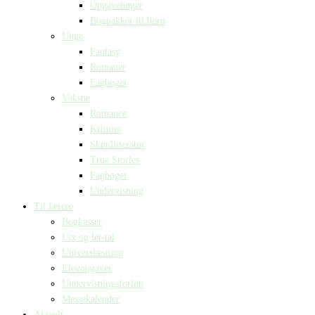
Opgavebøger
Bogpakker til børn
Unge
Fantasy
Romaner
Fagbøger
Voksne
Romance
Krimier
Skønlitteratur
True Stories
Fagbøger
Undervisning
Til lærere
Bogkasser
Lix og let-tal
Universlæsning
Elevopgaver
Undervisningsforløb
Messekalender
Aktuelt