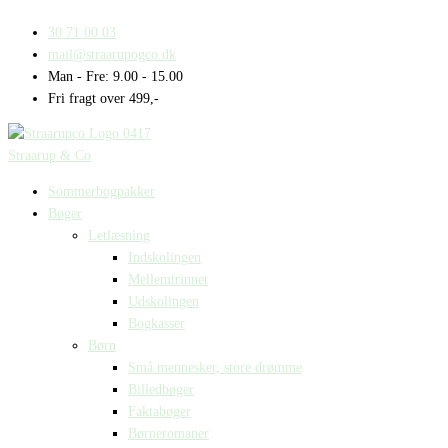
Gå
til
30 71 00 03
indholdet
mail@straarupogco.dk
Man - Fre: 9.00 - 15.00
Fri fragt over 499,-
Straarup & Co
Sommerbogpakker
Bøger
Letlæsning
Indskolingen
Mellemtrinnet
Udskolingen
Bogkasser
Børn
Små mennesker, store drømme
Billedbøger
Faktabøger
Børneromaner