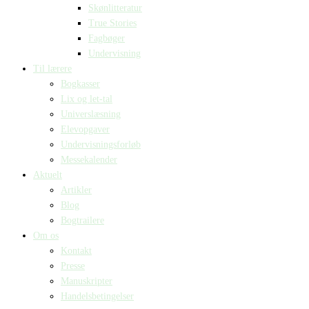
Skønlitteratur
True Stories
Fagbøger
Undervisning
Til lærere
Bogkasser
Lix og let-tal
Universlæsning
Elevopgaver
Undervisningsforløb
Messekalender
Aktuelt
Artikler
Blog
Bogtrailere
Om os
Kontakt
Presse
Manuskripter
Handelsbetingelser