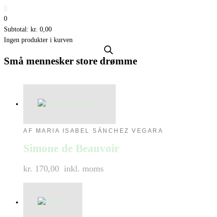
0
0
Subtotal:
kr.
0,00
Ingen produkter i kurven
Små mennesker store drømme
AF MARIA ISABEL SÁNCHEZ VEGARA
Simone de Beauvoir
kr. 170,00
inkl. moms