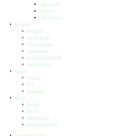
True Stories
Fagbøger
Undervisning
Til lærere
Bogkasser
Lix og let-tal
Universlæsning
Elevopgaver
Undervisningsforløb
Messekalender
Aktuelt
Artikler
Blog
Bogtrailere
Om os
Kontakt
Presse
Manuskripter
Handelsbetingelser
Sommerbogpakker