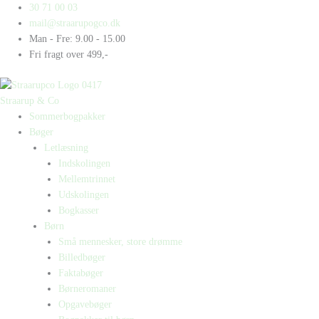
Gå
Products
Products
30 71 00 03
til
search
search
mail@straarupogco.dk
indholdet
Man - Fre: 9.00 - 15.00
Fri fragt over 499,-
Straarup & Co
Sommerbogpakker
Bøger
Letlæsning
Indskolingen
Mellemtrinnet
Udskolingen
Bogkasser
Børn
Små mennesker, store drømme
Billedbøger
Faktabøger
Børneromaner
Opgavebøger