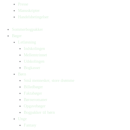
Presse
Manuskripter
Handelsbetingelser
Sommerbogpakker
Bøger
Letlæsning
Indskolingen
Mellemtrinnet
Udskolingen
Bogkasser
Børn
Små mennesker, store drømme
Billedbøger
Faktabøger
Børneromaner
Opgavebøger
Bogpakker til børn
Unge
Fantasy