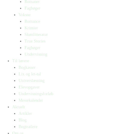
Romaner
Fagbøger
Voksne
Romance
Krimier
Skønlitteratur
True Stories
Fagbøger
Undervisning
Til lærere
Bogkasser
Lix og let-tal
Universlæsning
Elevopgaver
Undervisningsforløb
Messekalender
Aktuelt
Artikler
Blog
Bogtrailere
Om os