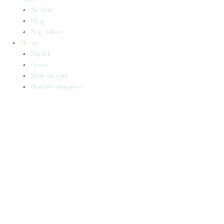
Artikler
Blog
Bogtrailere
Om os
Kontakt
Presse
Manuskripter
Handelsbetingelser
SKIFT TIL ERHVERVSKUNDE