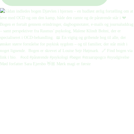
Mød forfatter Sara Ejersbo 👋🏼 Mørk magi er første