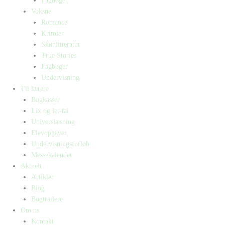
Fagbøger
Voksne
Romance
Krimier
Skønlitteratur
True Stories
Fagbøger
Undervisning
Til lærere
Bogkasser
Lix og let-tal
Universlæsning
Elevopgaver
Undervisningsforløb
Messekalender
Aktuelt
Artikler
Blog
Bogtrailere
Om os
Kontakt