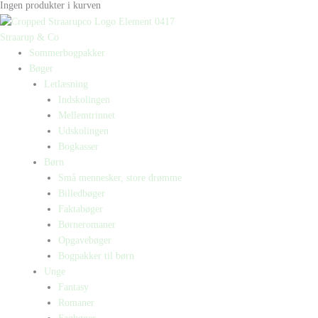
Ingen produkter i kurven
Straarup & Co
Sommerbogpakker
Bøger
Letlæsning
Indskolingen
Mellemtrinnet
Udskolingen
Bogkasser
Børn
Små mennesker, store drømme
Billedbøger
Faktabøger
Børneromaner
Opgavebøger
Bogpakker til børn
Unge
Fantasy
Romaner