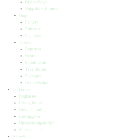
Opgavebøger
Bogpakker til børn
Unge
Fantasy
Romaner
Fagbøger
Voksne
Romance
Krimier
Skønlitteratur
True Stories
Fagbøger
Undervisning
Til lærere
Bogkasser
Lix og let-tal
Universlæsning
Elevopgaver
Undervisningsforløb
Messekalender
Aktuelt