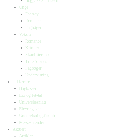
Bogpakker til børn
Unge
Fantasy
Romaner
Fagbøger
Voksne
Romance
Krimier
Skønlitteratur
True Stories
Fagbøger
Undervisning
Til lærere
Bogkasser
Lix og let-tal
Universlæsning
Elevopgaver
Undervisningsforløb
Messekalender
Aktuelt
Artikler