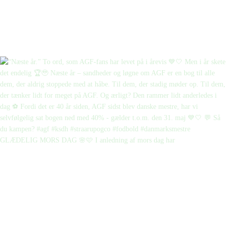
GLÆDELIG MORS DAG 🌸🩷 I anledning af mors dag har