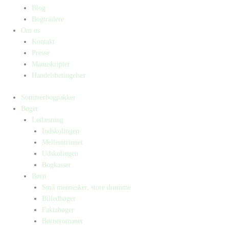
Blog
Bogtrailere
Om os
Kontakt
Presse
Manuskripter
Handelsbetingelser
Sommerbogpakker
Bøger
Letlæsning
Indskolingen
Mellemtrinnet
Udskolingen
Bogkasser
Børn
Små mennesker, store drømme
Billedbøger
Faktabøger
Børneromaner