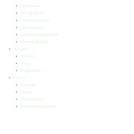
Bogkasser
Lix og let-tal
Universlæsning
Elevopgaver
Undervisningsforløb
Messekalender
Aktuelt
Artikler
Blog
Bogtrailere
Om os
Kontakt
Presse
Manuskripter
Handelsbetingelser
SKIFT TIL ERHVERVSKUNDE