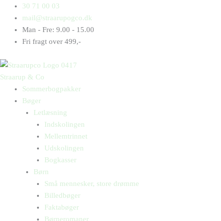
Gå
Products
Products
30 71 00 03
til
search
search
mail@straarupogco.dk
indholdet
Man - Fre: 9.00 - 15.00
Fri fragt over 499,-
Straarup & Co
Sommerbogpakker
Bøger
Letlæsning
Indskolingen
Mellemtrinnet
Udskolingen
Bogkasser
Børn
Små mennesker, store drømme
Billedbøger
Faktabøger
Børneromaner