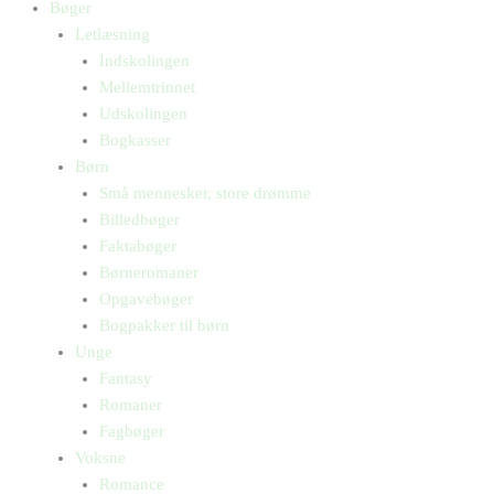
Bøger
Letlæsning
Indskolingen
Mellemtrinnet
Udskolingen
Bogkasser
Børn
Små mennesker, store drømme
Billedbøger
Faktabøger
Børneromaner
Opgavebøger
Bogpakker til børn
Unge
Fantasy
Romaner
Fagbøger
Voksne
Romance