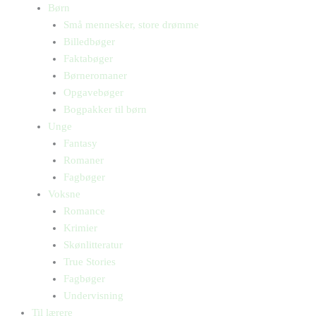
Børn
Små mennesker, store drømme
Billedbøger
Faktabøger
Børneromaner
Opgavebøger
Bogpakker til børn
Unge
Fantasy
Romaner
Fagbøger
Voksne
Romance
Krimier
Skønlitteratur
True Stories
Fagbøger
Undervisning
Til lærere