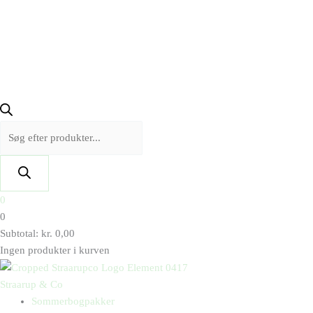
0
0
Subtotal:
kr.
0,00
Ingen produkter i kurven
Straarup & Co
Sommerbogpakker