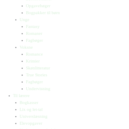
Opgavebøger
Bogpakker til børn
Unge
Fantasy
Romaner
Fagbøger
Voksne
Romance
Krimier
Skønlitteratur
True Stories
Fagbøger
Undervisning
Til lærere
Bogkasser
Lix og let-tal
Universlæsning
Elevopgaver