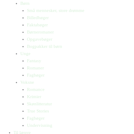
Børn
Små mennesker, store drømme
Billedbøger
Faktabøger
Børneromaner
Opgavebøger
Bogpakker til børn
Unge
Fantasy
Romaner
Fagbøger
Voksne
Romance
Krimier
Skønlitteratur
True Stories
Fagbøger
Undervisning
Til lærere