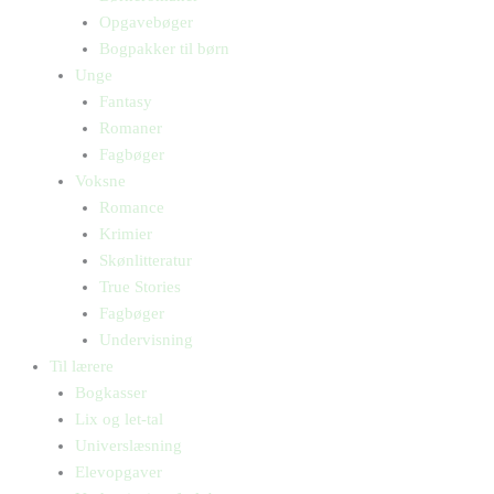
Opgavebøger
Bogpakker til børn
Unge
Fantasy
Romaner
Fagbøger
Voksne
Romance
Krimier
Skønlitteratur
True Stories
Fagbøger
Undervisning
Til lærere
Bogkasser
Lix og let-tal
Universlæsning
Elevopgaver