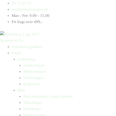
Gå
Products
Products
30 71 00 03
til
search
search
mail@straarupogco.dk
indholdet
Man - Fre: 9.00 - 15.00
Fri fragt over 499,-
Straarup & Co
Sommerbogpakker
Bøger
Letlæsning
Indskolingen
Mellemtrinnet
Udskolingen
Bogkasser
Børn
Små mennesker, store drømme
Billedbøger
Faktabøger
Børneromaner