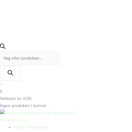
0
0
Subtotal:
kr.
0,00
Ingen produkter i kurven
Straarup & Co
Sommerbogpakker