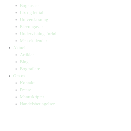
Bogkasser
Lix og let-tal
Universlæsning
Elevopgaver
Undervisningsforløb
Messekalender
Aktuelt
Artikler
Blog
Bogtrailere
Om os
Kontakt
Presse
Manuskripter
Handelsbetingelser
SKIFT TIL ERHVERVSKUNDE