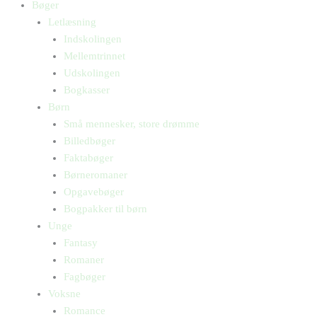
Bøger
Letlæsning
Indskolingen
Mellemtrinnet
Udskolingen
Bogkasser
Børn
Små mennesker, store drømme
Billedbøger
Faktabøger
Børneromaner
Opgavebøger
Bogpakker til børn
Unge
Fantasy
Romaner
Fagbøger
Voksne
Romance