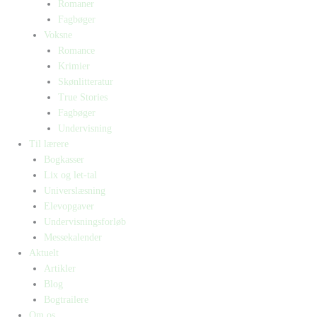
Romaner
Fagbøger
Voksne
Romance
Krimier
Skønlitteratur
True Stories
Fagbøger
Undervisning
Til lærere
Bogkasser
Lix og let-tal
Universlæsning
Elevopgaver
Undervisningsforløb
Messekalender
Aktuelt
Artikler
Blog
Bogtrailere
Om os