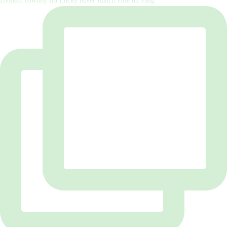
Hvilken cowboy fra Lucky River Ranch ville du vælg