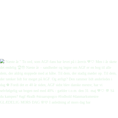
GLÆDELIG MORS DAG 🌸🩷 I anledning af mors dag har