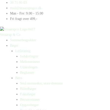
Gå
Products
Products
30 71 00 03
til
search
search
mail@straarupogco.dk
indholdet
Man - Fre: 9.00 - 15.00
Fri fragt over 499,-
Straarup & Co
Sommerbogpakker
Bøger
Letlæsning
Indskolingen
Mellemtrinnet
Udskolingen
Bogkasser
Børn
Små mennesker, store drømme
Billedbøger
Faktabøger
Børneromaner
Opgavebøger