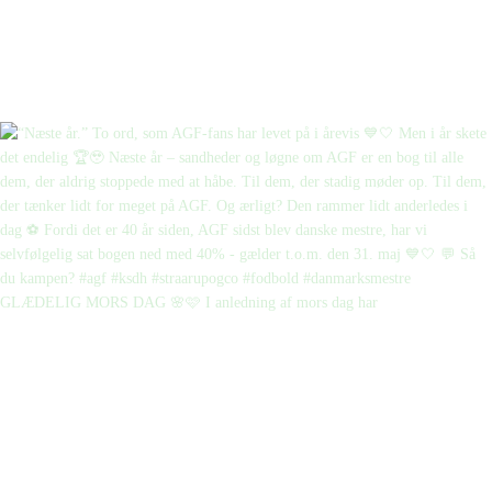
GLÆDELIG MORS DAG 🌸🩷 I anledning af mors dag har