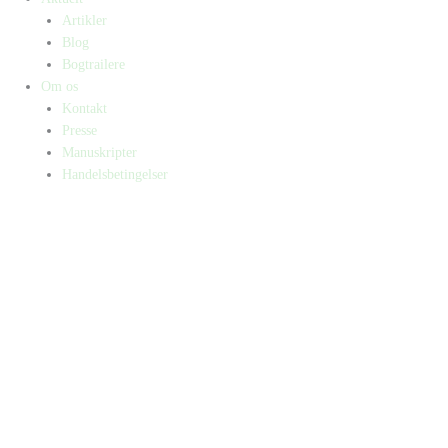
Artikler
Blog
Bogtrailere
Om os
Kontakt
Presse
Manuskripter
Handelsbetingelser
SKIFT TIL ERHVERVSKUNDE