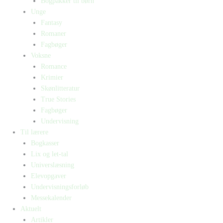
Bogpakker til børn
Unge
Fantasy
Romaner
Fagbøger
Voksne
Romance
Krimier
Skønlitteratur
True Stories
Fagbøger
Undervisning
Til lærere
Bogkasser
Lix og let-tal
Universlæsning
Elevopgaver
Undervisningsforløb
Messekalender
Aktuelt
Artikler