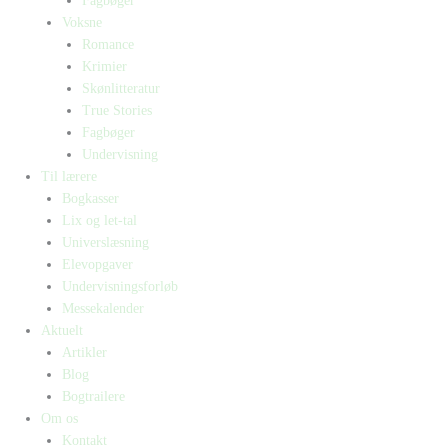
Fagbøger
Voksne
Romance
Krimier
Skønlitteratur
True Stories
Fagbøger
Undervisning
Til lærere
Bogkasser
Lix og let-tal
Universlæsning
Elevopgaver
Undervisningsforløb
Messekalender
Aktuelt
Artikler
Blog
Bogtrailere
Om os
Kontakt