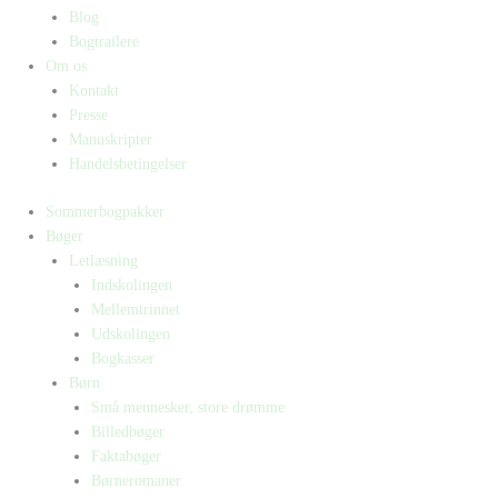
Blog
Bogtrailere
Om os
Kontakt
Presse
Manuskripter
Handelsbetingelser
Sommerbogpakker
Bøger
Letlæsning
Indskolingen
Mellemtrinnet
Udskolingen
Bogkasser
Børn
Små mennesker, store drømme
Billedbøger
Faktabøger
Børneromaner