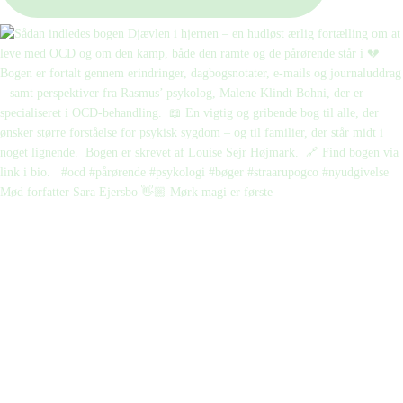
Mød forfatter Sara Ejersbo 👋🏼 Mørk magi er første