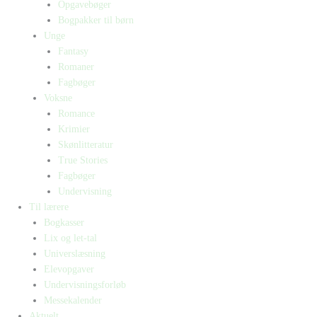
Opgavebøger
Bogpakker til børn
Unge
Fantasy
Romaner
Fagbøger
Voksne
Romance
Krimier
Skønlitteratur
True Stories
Fagbøger
Undervisning
Til lærere
Bogkasser
Lix og let-tal
Universlæsning
Elevopgaver
Undervisningsforløb
Messekalender
Aktuelt