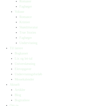
Romaner
Fagbøger
Voksne
Romance
Krimier
Skønlitteratur
True Stories
Fagbøger
Undervisning
Til lærere
Bogkasser
Lix og let-tal
Universlæsning
Elevopgaver
Undervisningsforløb
Messekalender
Aktuelt
Artikler
Blog
Bogtrailere
Om os