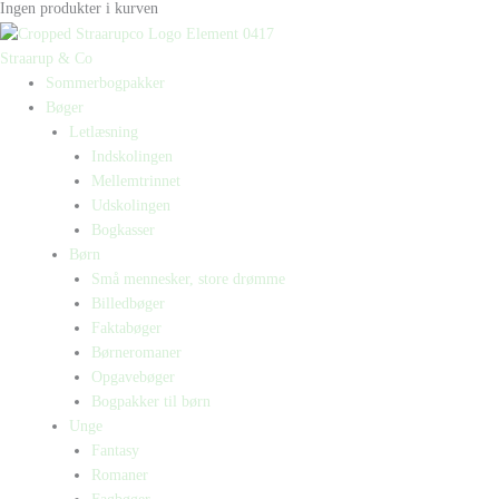
Ingen produkter i kurven
Straarup & Co
Sommerbogpakker
Bøger
Letlæsning
Indskolingen
Mellemtrinnet
Udskolingen
Bogkasser
Børn
Små mennesker, store drømme
Billedbøger
Faktabøger
Børneromaner
Opgavebøger
Bogpakker til børn
Unge
Fantasy
Romaner