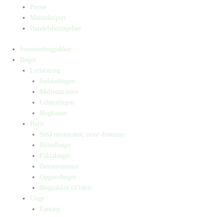
Presse
Manuskripter
Handelsbetingelser
Sommerbogpakker
Bøger
Letlæsning
Indskolingen
Mellemtrinnet
Udskolingen
Bogkasser
Børn
Små mennesker, store drømme
Billedbøger
Faktabøger
Børneromaner
Opgavebøger
Bogpakker til børn
Unge
Fantasy