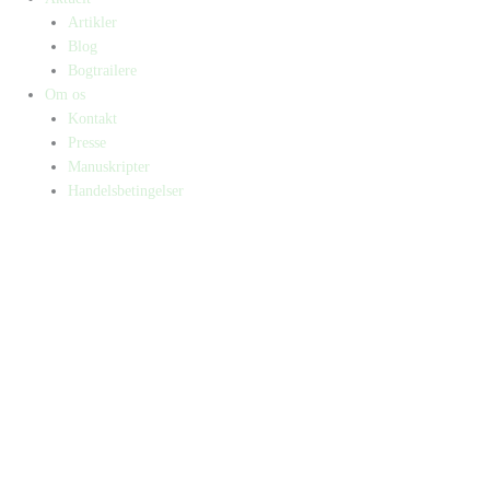
Artikler
Blog
Bogtrailere
Om os
Kontakt
Presse
Manuskripter
Handelsbetingelser
SKIFT TIL ERHVERVSKUNDE