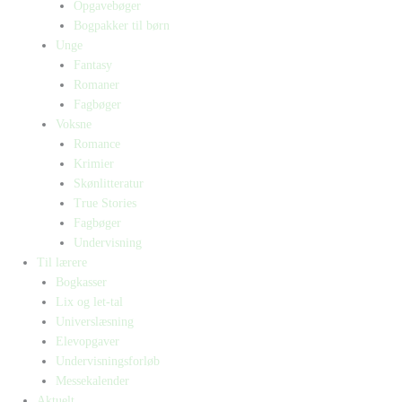
Opgavebøger
Bogpakker til børn
Unge
Fantasy
Romaner
Fagbøger
Voksne
Romance
Krimier
Skønlitteratur
True Stories
Fagbøger
Undervisning
Til lærere
Bogkasser
Lix og let-tal
Universlæsning
Elevopgaver
Undervisningsforløb
Messekalender
Aktuelt