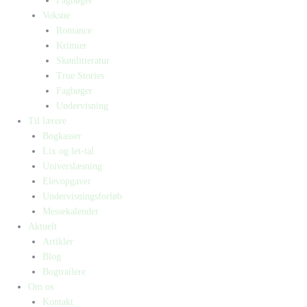
Fagbøger
Voksne
Romance
Krimier
Skønlitteratur
True Stories
Fagbøger
Undervisning
Til lærere
Bogkasser
Lix og let-tal
Universlæsning
Elevopgaver
Undervisningsforløb
Messekalender
Aktuelt
Artikler
Blog
Bogtrailere
Om os
Kontakt