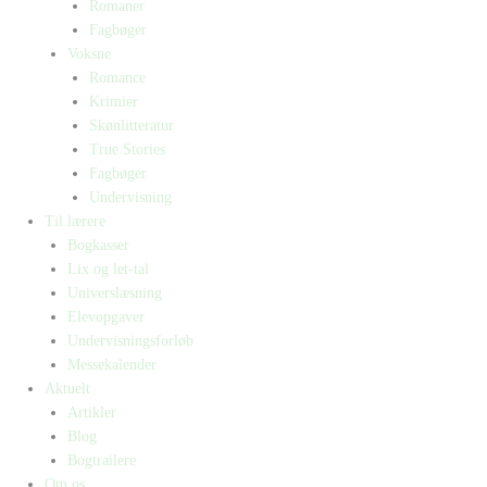
Romaner
Fagbøger
Voksne
Romance
Krimier
Skønlitteratur
True Stories
Fagbøger
Undervisning
Til lærere
Bogkasser
Lix og let-tal
Universlæsning
Elevopgaver
Undervisningsforløb
Messekalender
Aktuelt
Artikler
Blog
Bogtrailere
Om os