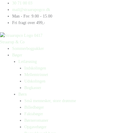
Gå
Products
Products
30 71 00 03
til
search
search
mail@straarupogco.dk
indholdet
Man - Fre: 9.00 - 15.00
Fri fragt over 499,-
Straarup & Co
Sommerbogpakker
Bøger
Letlæsning
Indskolingen
Mellemtrinnet
Udskolingen
Bogkasser
Børn
Små mennesker, store drømme
Billedbøger
Faktabøger
Børneromaner
Opgavebøger