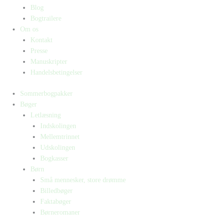
Blog
Bogtrailere
Om os
Kontakt
Presse
Manuskripter
Handelsbetingelser
Sommerbogpakker
Bøger
Letlæsning
Indskolingen
Mellemtrinnet
Udskolingen
Bogkasser
Børn
Små mennesker, store drømme
Billedbøger
Faktabøger
Børneromaner