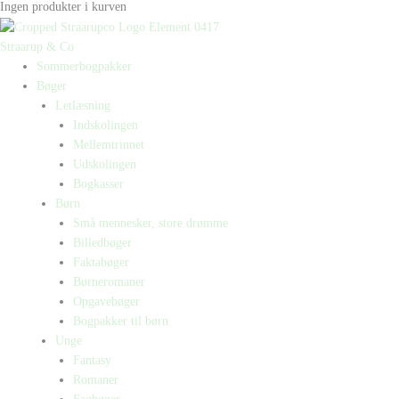
Ingen produkter i kurven
Straarup & Co
Sommerbogpakker
Bøger
Letlæsning
Indskolingen
Mellemtrinnet
Udskolingen
Bogkasser
Børn
Små mennesker, store drømme
Billedbøger
Faktabøger
Børneromaner
Opgavebøger
Bogpakker til børn
Unge
Fantasy
Romaner