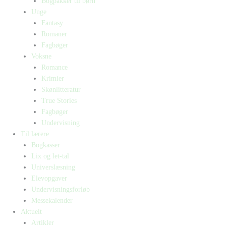
Bogpakker til børn
Unge
Fantasy
Romaner
Fagbøger
Voksne
Romance
Krimier
Skønlitteratur
True Stories
Fagbøger
Undervisning
Til lærere
Bogkasser
Lix og let-tal
Universlæsning
Elevopgaver
Undervisningsforløb
Messekalender
Aktuelt
Artikler