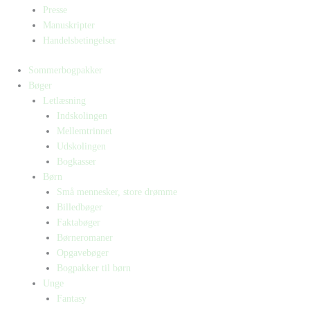
Presse
Manuskripter
Handelsbetingelser
Sommerbogpakker
Bøger
Letlæsning
Indskolingen
Mellemtrinnet
Udskolingen
Bogkasser
Børn
Små mennesker, store drømme
Billedbøger
Faktabøger
Børneromaner
Opgavebøger
Bogpakker til børn
Unge
Fantasy