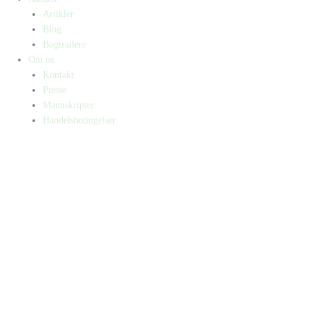
Artikler
Blog
Bogtrailere
Om os
Kontakt
Presse
Manuskripter
Handelsbetingelser
SKIFT TIL ERHVERVSKUNDE