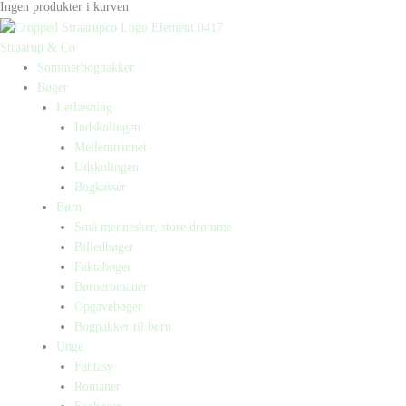
Ingen produkter i kurven
Straarup & Co
Sommerbogpakker
Bøger
Letlæsning
Indskolingen
Mellemtrinnet
Udskolingen
Bogkasser
Børn
Små mennesker, store drømme
Billedbøger
Faktabøger
Børneromaner
Opgavebøger
Bogpakker til børn
Unge
Fantasy
Romaner