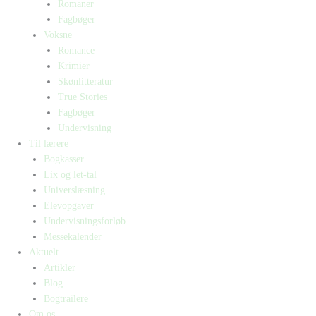
Romaner
Fagbøger
Voksne
Romance
Krimier
Skønlitteratur
True Stories
Fagbøger
Undervisning
Til lærere
Bogkasser
Lix og let-tal
Universlæsning
Elevopgaver
Undervisningsforløb
Messekalender
Aktuelt
Artikler
Blog
Bogtrailere
Om os