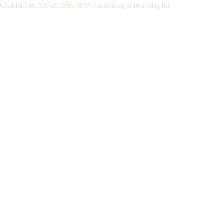
GLÆDELIG MORS DAG 🌸🩷 I anledning af mors dag har