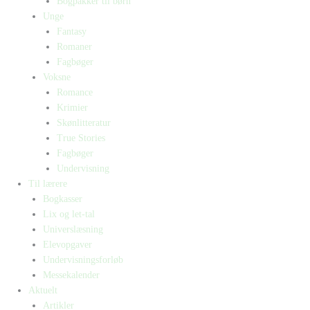
Bogpakker til børn
Unge
Fantasy
Romaner
Fagbøger
Voksne
Romance
Krimier
Skønlitteratur
True Stories
Fagbøger
Undervisning
Til lærere
Bogkasser
Lix og let-tal
Universlæsning
Elevopgaver
Undervisningsforløb
Messekalender
Aktuelt
Artikler