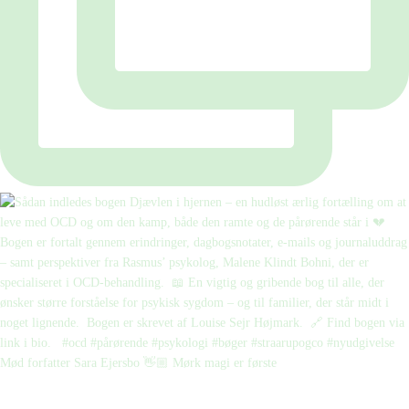
Mød forfatter Sara Ejersbo 👋🏼 Mørk magi er første