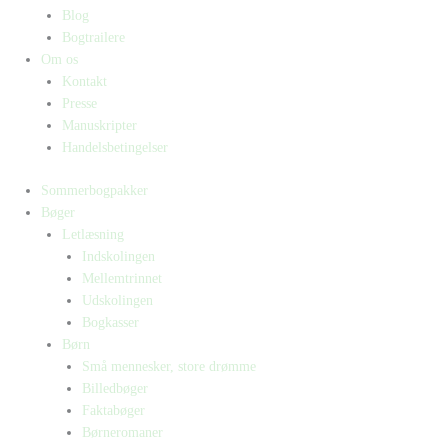
Blog
Bogtrailere
Om os
Kontakt
Presse
Manuskripter
Handelsbetingelser
Sommerbogpakker
Bøger
Letlæsning
Indskolingen
Mellemtrinnet
Udskolingen
Bogkasser
Børn
Små mennesker, store drømme
Billedbøger
Faktabøger
Børneromaner