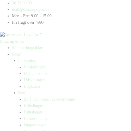
Gå
Products
Products
30 71 00 03
til
search
search
mail@straarupogco.dk
indholdet
Man - Fre: 9.00 - 15.00
Fri fragt over 499,-
Straarup & Co
Sommerbogpakker
Bøger
Letlæsning
Indskolingen
Mellemtrinnet
Udskolingen
Bogkasser
Børn
Små mennesker, store drømme
Billedbøger
Faktabøger
Børneromaner
Opgavebøger