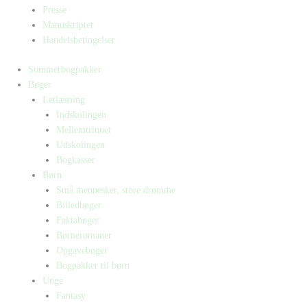
Presse
Manuskripter
Handelsbetingelser
Sommerbogpakker
Bøger
Letlæsning
Indskolingen
Mellemtrinnet
Udskolingen
Bogkasser
Børn
Små mennesker, store drømme
Billedbøger
Faktabøger
Børneromaner
Opgavebøger
Bogpakker til børn
Unge
Fantasy