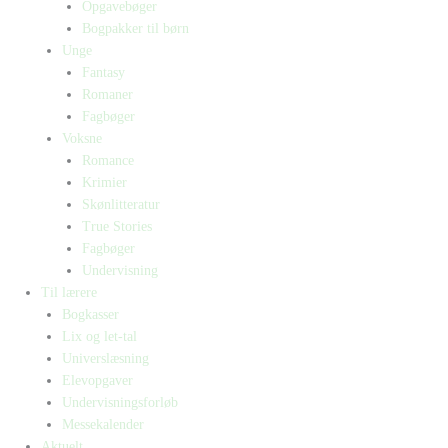
Opgavebøger
Bogpakker til børn
Unge
Fantasy
Romaner
Fagbøger
Voksne
Romance
Krimier
Skønlitteratur
True Stories
Fagbøger
Undervisning
Til lærere
Bogkasser
Lix og let-tal
Universlæsning
Elevopgaver
Undervisningsforløb
Messekalender
Aktuelt