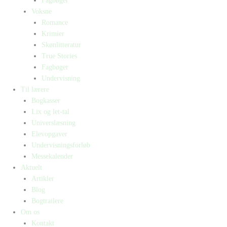
Fagbøger
Voksne
Romance
Krimier
Skønlitteratur
True Stories
Fagbøger
Undervisning
Til lærere
Bogkasser
Lix og let-tal
Universlæsning
Elevopgaver
Undervisningsforløb
Messekalender
Aktuelt
Artikler
Blog
Bogtrailere
Om os
Kontakt