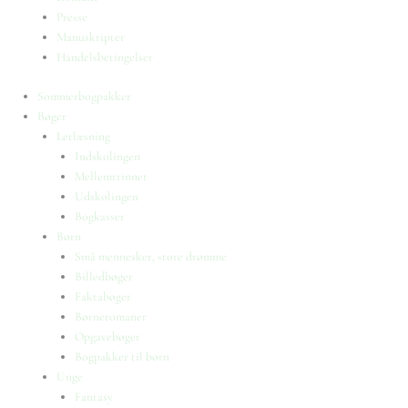
Presse
Manuskripter
Handelsbetingelser
Sommerbogpakker
Bøger
Letlæsning
Indskolingen
Mellemtrinnet
Udskolingen
Bogkasser
Børn
Små mennesker, store drømme
Billedbøger
Faktabøger
Børneromaner
Opgavebøger
Bogpakker til børn
Unge
Fantasy