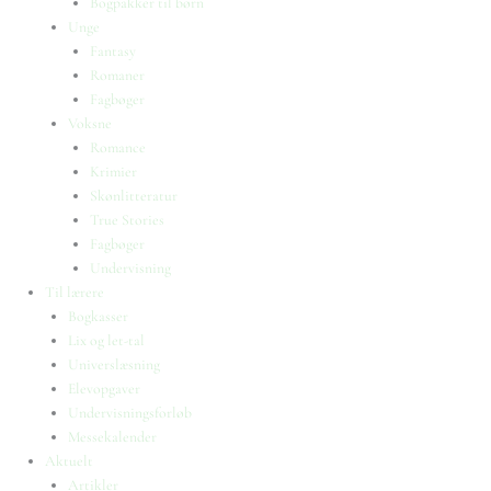
Bogpakker til børn
Unge
Fantasy
Romaner
Fagbøger
Voksne
Romance
Krimier
Skønlitteratur
True Stories
Fagbøger
Undervisning
Til lærere
Bogkasser
Lix og let-tal
Universlæsning
Elevopgaver
Undervisningsforløb
Messekalender
Aktuelt
Artikler