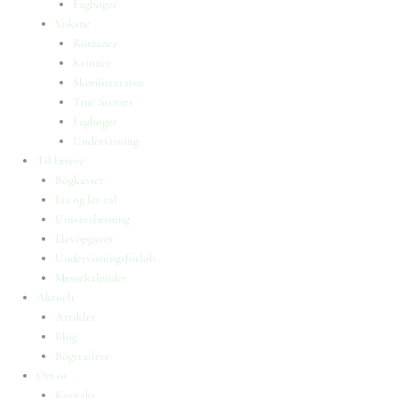
Fagbøger
Voksne
Romance
Krimier
Skønlitteratur
True Stories
Fagbøger
Undervisning
Til lærere
Bogkasser
Lix og let-tal
Universlæsning
Elevopgaver
Undervisningsforløb
Messekalender
Aktuelt
Artikler
Blog
Bogtrailere
Om os
Kontakt