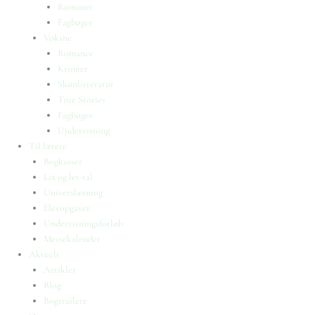
Romaner
Fagbøger
Voksne
Romance
Krimier
Skønlitteratur
True Stories
Fagbøger
Undervisning
Til lærere
Bogkasser
Lix og let-tal
Universlæsning
Elevopgaver
Undervisningsforløb
Messekalender
Aktuelt
Artikler
Blog
Bogtrailere