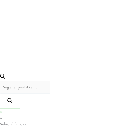
0
0
Subtotal:
kr.
0,00