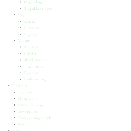
Opgavebøger
Bogpakker til børn
Unge
Fantasy
Romaner
Fagbøger
Voksne
Romance
Krimier
Skønlitteratur
True Stories
Fagbøger
Undervisning
Til lærere
Bogkasser
Lix og let-tal
Universlæsning
Elevopgaver
Undervisningsforløb
Messekalender
Aktuelt