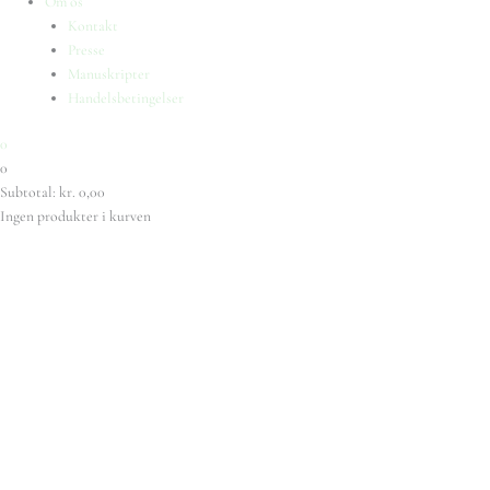
Om os
Kontakt
Presse
Manuskripter
Handelsbetingelser
0
0
Subtotal:
kr.
0,00
Ingen produkter i kurven