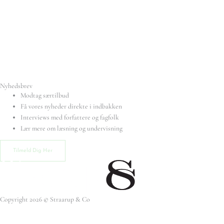
Nyhedsbrev
Modtag særtilbud
Få vores nyheder direkte i indbakken
Interviews med forfattere og fagfolk
Lær mere om læsning og undervisning
Tilmeld Dig Her
Copyright 2026 © Straarup & Co
Privat eller erhverv?