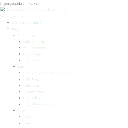
Ingen produkter i kurven
Straarup & Co
Sommerbogpakker
Bøger
Letlæsning
Indskolingen
Mellemtrinnet
Udskolingen
Bogkasser
Børn
Små mennesker, store drømme
Billedbøger
Faktabøger
Børneromaner
Opgavebøger
Bogpakker til børn
Unge
Fantasy
Romaner