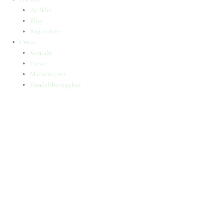
Artikler
Blog
Bogtrailere
Om os
Kontakt
Presse
Manuskripter
Handelsbetingelser
SKIFT TIL ERHVERVSKUNDE