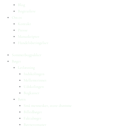
Blog
Bogtrailere
Om os
Kontakt
Presse
Manuskripter
Handelsbetingelser
Sommerbogpakker
Bøger
Letlæsning
Indskolingen
Mellemtrinnet
Udskolingen
Bogkasser
Børn
Små mennesker, store drømme
Billedbøger
Faktabøger
Børneromaner