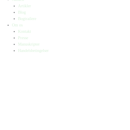
Artikler
Blog
Bogtrailere
Om os
Kontakt
Presse
Manuskripter
Handelsbetingelser
SKIFT TIL ERHVERVSKUNDE