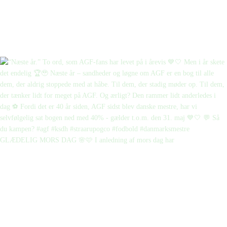
GLÆDELIG MORS DAG 🌸🩷 I anledning af mors dag har