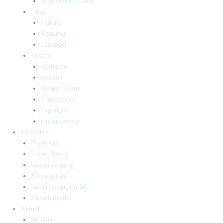
Bogpakker til børn
Unge
Fantasy
Romaner
Fagbøger
Voksne
Romance
Krimier
Skønlitteratur
True Stories
Fagbøger
Undervisning
Til lærere
Bogkasser
Lix og let-tal
Universlæsning
Elevopgaver
Undervisningsforløb
Messekalender
Aktuelt
Artikler