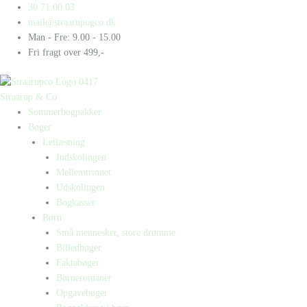
Gå
Products
Products
30 71 00 03
til
search
search
mail@straarupogco.dk
indholdet
Man - Fre: 9.00 - 15.00
Fri fragt over 499,-
Straarup & Co
Sommerbogpakker
Bøger
Letlæsning
Indskolingen
Mellemtrinnet
Udskolingen
Bogkasser
Børn
Små mennesker, store drømme
Billedbøger
Faktabøger
Børneromaner
Opgavebøger