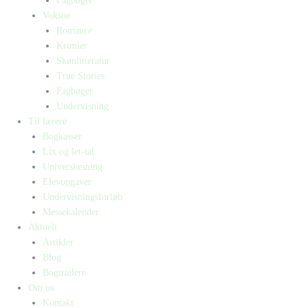
Fagbøger
Voksne
Romance
Krimier
Skønlitteratur
True Stories
Fagbøger
Undervisning
Til lærere
Bogkasser
Lix og let-tal
Universlæsning
Elevopgaver
Undervisningsforløb
Messekalender
Aktuelt
Artikler
Blog
Bogtrailere
Om os
Kontakt