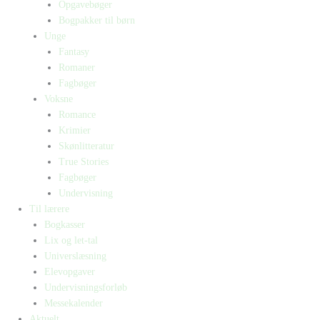
Opgavebøger
Bogpakker til børn
Unge
Fantasy
Romaner
Fagbøger
Voksne
Romance
Krimier
Skønlitteratur
True Stories
Fagbøger
Undervisning
Til lærere
Bogkasser
Lix og let-tal
Universlæsning
Elevopgaver
Undervisningsforløb
Messekalender
Aktuelt