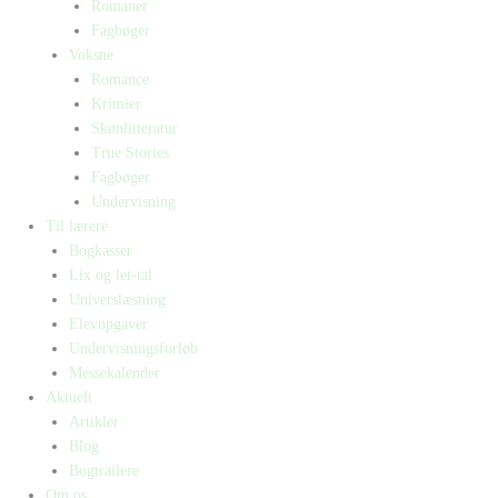
Romaner
Fagbøger
Voksne
Romance
Krimier
Skønlitteratur
True Stories
Fagbøger
Undervisning
Til lærere
Bogkasser
Lix og let-tal
Universlæsning
Elevopgaver
Undervisningsforløb
Messekalender
Aktuelt
Artikler
Blog
Bogtrailere
Om os