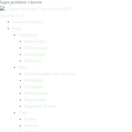
Ingen produkter i kurven
Straarup & Co
Sommerbogpakker
Bøger
Letlæsning
Indskolingen
Mellemtrinnet
Udskolingen
Bogkasser
Børn
Små mennesker, store drømme
Billedbøger
Faktabøger
Børneromaner
Opgavebøger
Bogpakker til børn
Unge
Fantasy
Romaner