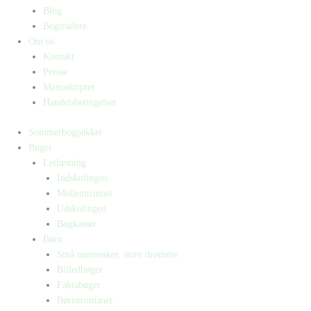
Blog
Bogtrailere
Om os
Kontakt
Presse
Manuskripter
Handelsbetingelser
Sommerbogpakker
Bøger
Letlæsning
Indskolingen
Mellemtrinnet
Udskolingen
Bogkasser
Børn
Små mennesker, store drømme
Billedbøger
Faktabøger
Børneromaner