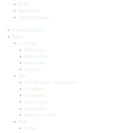
Presse
Manuskripter
Handelsbetingelser
Sommerbogpakker
Bøger
Letlæsning
Indskolingen
Mellemtrinnet
Udskolingen
Bogkasser
Børn
Små mennesker, store drømme
Billedbøger
Faktabøger
Børneromaner
Opgavebøger
Bogpakker til børn
Unge
Fantasy