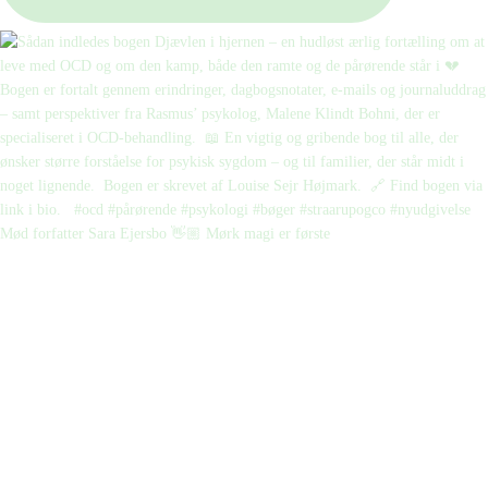
Mød forfatter Sara Ejersbo 👋🏼 Mørk magi er første