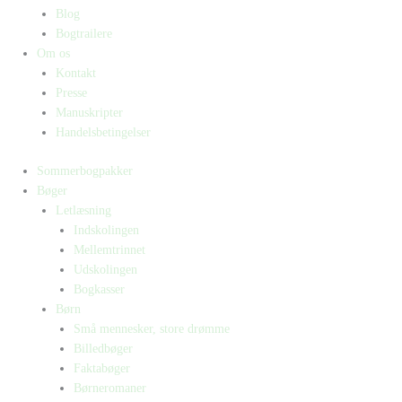
Blog
Bogtrailere
Om os
Kontakt
Presse
Manuskripter
Handelsbetingelser
Sommerbogpakker
Bøger
Letlæsning
Indskolingen
Mellemtrinnet
Udskolingen
Bogkasser
Børn
Små mennesker, store drømme
Billedbøger
Faktabøger
Børneromaner