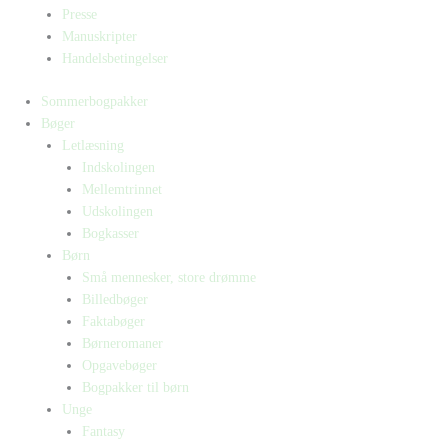
Presse
Manuskripter
Handelsbetingelser
Sommerbogpakker
Bøger
Letlæsning
Indskolingen
Mellemtrinnet
Udskolingen
Bogkasser
Børn
Små mennesker, store drømme
Billedbøger
Faktabøger
Børneromaner
Opgavebøger
Bogpakker til børn
Unge
Fantasy