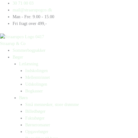
Gå
Products
Products
30 71 00 03
til
search
search
mail@straarupogco.dk
indholdet
Man - Fre: 9.00 - 15.00
Fri fragt over 499,-
Straarup & Co
Sommerbogpakker
Bøger
Letlæsning
Indskolingen
Mellemtrinnet
Udskolingen
Bogkasser
Børn
Små mennesker, store drømme
Billedbøger
Faktabøger
Børneromaner
Opgavebøger