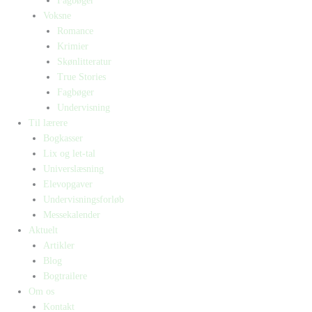
Fagbøger
Voksne
Romance
Krimier
Skønlitteratur
True Stories
Fagbøger
Undervisning
Til lærere
Bogkasser
Lix og let-tal
Universlæsning
Elevopgaver
Undervisningsforløb
Messekalender
Aktuelt
Artikler
Blog
Bogtrailere
Om os
Kontakt