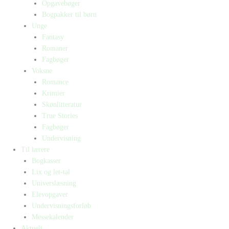
Opgavebøger
Bogpakker til børn
Unge
Fantasy
Romaner
Fagbøger
Voksne
Romance
Krimier
Skønlitteratur
True Stories
Fagbøger
Undervisning
Til lærere
Bogkasser
Lix og let-tal
Universlæsning
Elevopgaver
Undervisningsforløb
Messekalender
Aktuelt