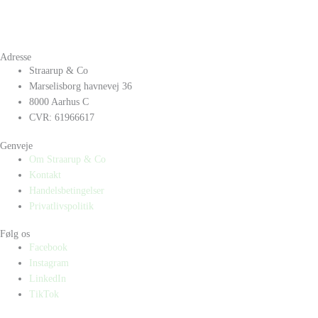
Adresse
Straarup & Co
Marselisborg havnevej 36
8000 Aarhus C
CVR: 61966617
Genveje
Om Straarup & Co
Kontakt
Handelsbetingelser
Privatlivspolitik
Følg os
Facebook
Instagram
LinkedIn
TikTok