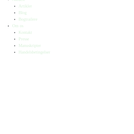
Artikler
Blog
Bogtrailere
Om os
Kontakt
Presse
Manuskripter
Handelsbetingelser
SKIFT TIL ERHVERVSKUNDE