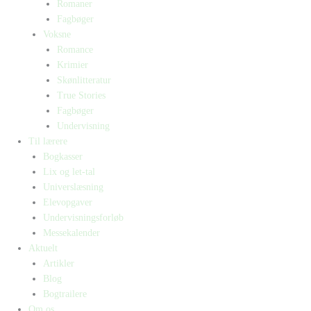
Romaner
Fagbøger
Voksne
Romance
Krimier
Skønlitteratur
True Stories
Fagbøger
Undervisning
Til lærere
Bogkasser
Lix og let-tal
Universlæsning
Elevopgaver
Undervisningsforløb
Messekalender
Aktuelt
Artikler
Blog
Bogtrailere
Om os