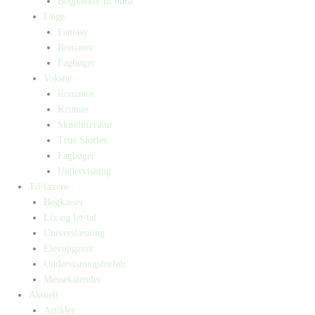
Bogpakker til børn
Unge
Fantasy
Romaner
Fagbøger
Voksne
Romance
Krimier
Skønlitteratur
True Stories
Fagbøger
Undervisning
Til lærere
Bogkasser
Lix og let-tal
Universlæsning
Elevopgaver
Undervisningsforløb
Messekalender
Aktuelt
Artikler