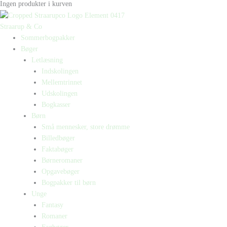
Ingen produkter i kurven
Straarup & Co
Sommerbogpakker
Bøger
Letlæsning
Indskolingen
Mellemtrinnet
Udskolingen
Bogkasser
Børn
Små mennesker, store drømme
Billedbøger
Faktabøger
Børneromaner
Opgavebøger
Bogpakker til børn
Unge
Fantasy
Romaner