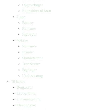
Opgavebøger
Bogpakker til børn
Unge
Fantasy
Romaner
Fagbøger
Voksne
Romance
Krimier
Skønlitteratur
True Stories
Fagbøger
Undervisning
Til lærere
Bogkasser
Lix og let-tal
Universlæsning
Elevopgaver