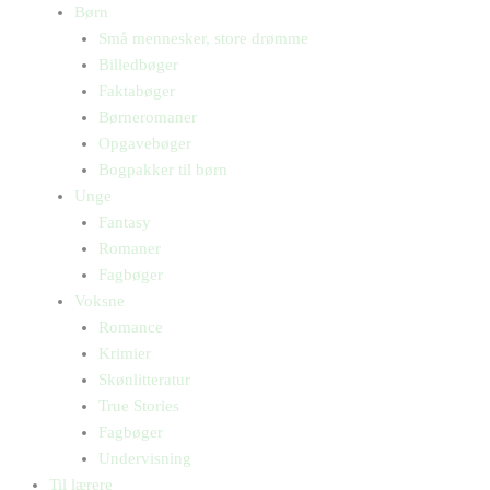
Børn
Små mennesker, store drømme
Billedbøger
Faktabøger
Børneromaner
Opgavebøger
Bogpakker til børn
Unge
Fantasy
Romaner
Fagbøger
Voksne
Romance
Krimier
Skønlitteratur
True Stories
Fagbøger
Undervisning
Til lærere