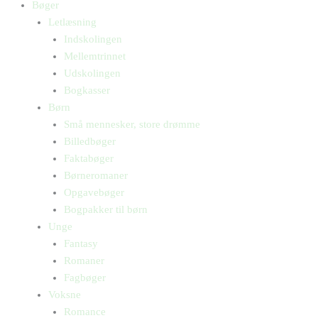
Bøger
Letlæsning
Indskolingen
Mellemtrinnet
Udskolingen
Bogkasser
Børn
Små mennesker, store drømme
Billedbøger
Faktabøger
Børneromaner
Opgavebøger
Bogpakker til børn
Unge
Fantasy
Romaner
Fagbøger
Voksne
Romance