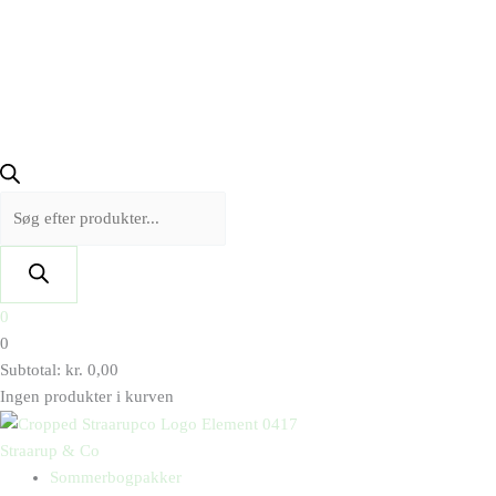
0
0
Subtotal:
kr.
0,00
Ingen produkter i kurven
Straarup & Co
Sommerbogpakker