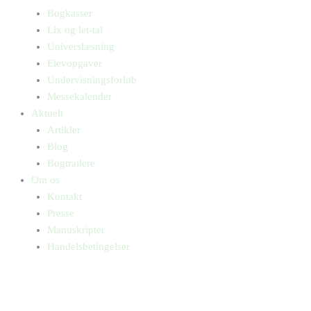
Bogkasser
Lix og let-tal
Universlæsning
Elevopgaver
Undervisningsforløb
Messekalender
Aktuelt
Artikler
Blog
Bogtrailere
Om os
Kontakt
Presse
Manuskripter
Handelsbetingelser
SKIFT TIL ERHVERVSKUNDE