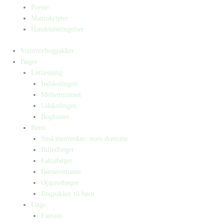
Presse
Manuskripter
Handelsbetingelser
Sommerbogpakker
Bøger
Letlæsning
Indskolingen
Mellemtrinnet
Udskolingen
Bogkasser
Børn
Små mennesker, store drømme
Billedbøger
Faktabøger
Børneromaner
Opgavebøger
Bogpakker til børn
Unge
Fantasy