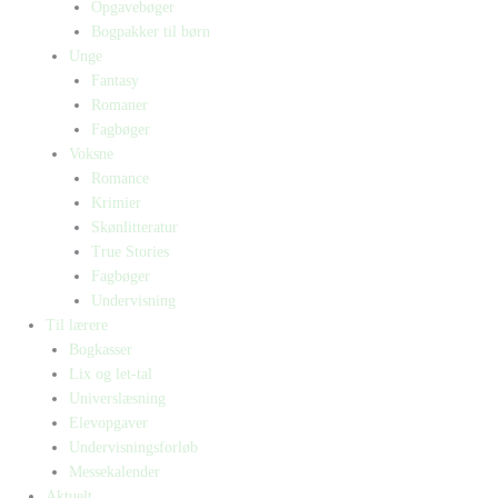
Opgavebøger
Bogpakker til børn
Unge
Fantasy
Romaner
Fagbøger
Voksne
Romance
Krimier
Skønlitteratur
True Stories
Fagbøger
Undervisning
Til lærere
Bogkasser
Lix og let-tal
Universlæsning
Elevopgaver
Undervisningsforløb
Messekalender
Aktuelt