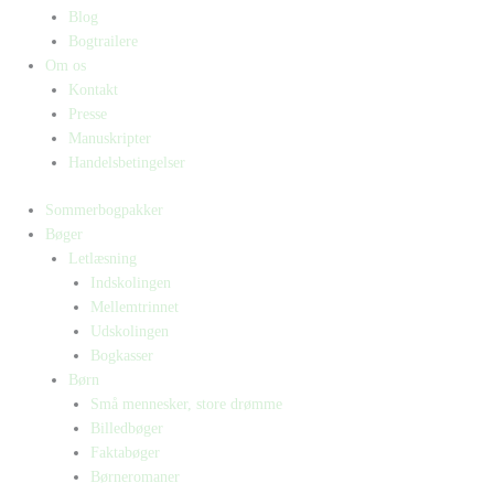
Blog
Bogtrailere
Om os
Kontakt
Presse
Manuskripter
Handelsbetingelser
Sommerbogpakker
Bøger
Letlæsning
Indskolingen
Mellemtrinnet
Udskolingen
Bogkasser
Børn
Små mennesker, store drømme
Billedbøger
Faktabøger
Børneromaner