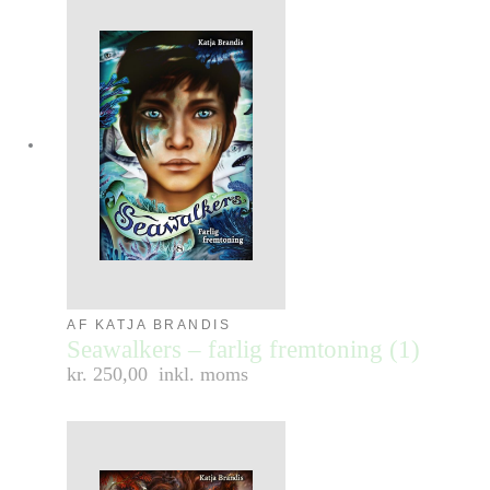
AF KATJA BRANDIS
Seawalkers – farlig fremtoning (1)
kr. 250,00
inkl. moms