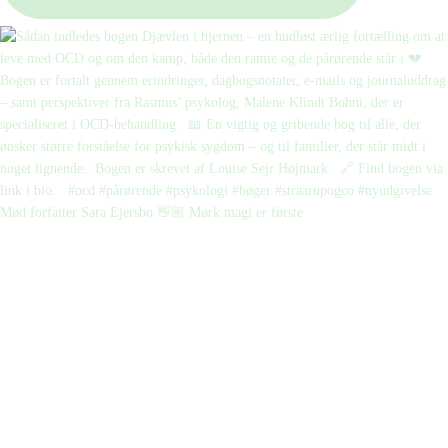
Mød forfatter Sara Ejersbo 👋🏼 Mørk magi er første