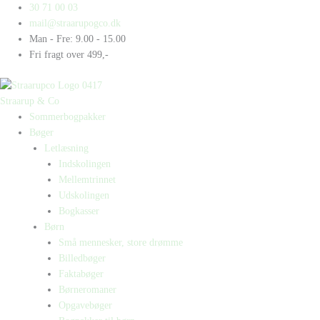
Gå
Products
Products
30 71 00 03
til
search
search
mail@straarupogco.dk
indholdet
Man - Fre: 9.00 - 15.00
Fri fragt over 499,-
Straarup & Co
Sommerbogpakker
Bøger
Letlæsning
Indskolingen
Mellemtrinnet
Udskolingen
Bogkasser
Børn
Små mennesker, store drømme
Billedbøger
Faktabøger
Børneromaner
Opgavebøger