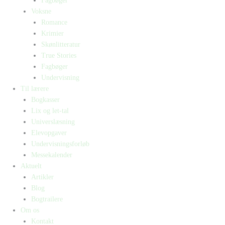
Fagbøger
Voksne
Romance
Krimier
Skønlitteratur
True Stories
Fagbøger
Undervisning
Til lærere
Bogkasser
Lix og let-tal
Universlæsning
Elevopgaver
Undervisningsforløb
Messekalender
Aktuelt
Artikler
Blog
Bogtrailere
Om os
Kontakt