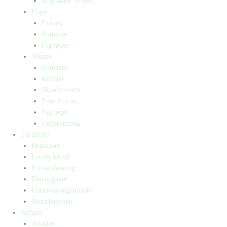
Bogpakker til børn
Unge
Fantasy
Romaner
Fagbøger
Voksne
Romance
Krimier
Skønlitteratur
True Stories
Fagbøger
Undervisning
Til lærere
Bogkasser
Lix og let-tal
Universlæsning
Elevopgaver
Undervisningsforløb
Messekalender
Aktuelt
Artikler