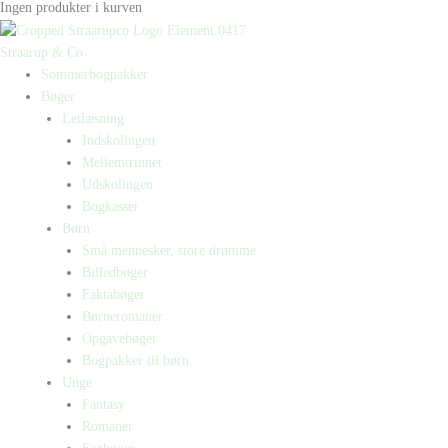
Ingen produkter i kurven
Straarup & Co
Sommerbogpakker
Bøger
Letlæsning
Indskolingen
Mellemtrinnet
Udskolingen
Bogkasser
Børn
Små mennesker, store drømme
Billedbøger
Faktabøger
Børneromaner
Opgavebøger
Bogpakker til børn
Unge
Fantasy
Romaner