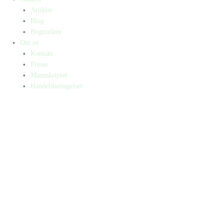
Artikler
Blog
Bogtrailere
Om os
Kontakt
Presse
Manuskripter
Handelsbetingelser
SKIFT TIL ERHVERVSKUNDE