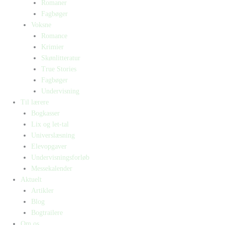
Romaner
Fagbøger
Voksne
Romance
Krimier
Skønlitteratur
True Stories
Fagbøger
Undervisning
Til lærere
Bogkasser
Lix og let-tal
Universlæsning
Elevopgaver
Undervisningsforløb
Messekalender
Aktuelt
Artikler
Blog
Bogtrailere
Om os