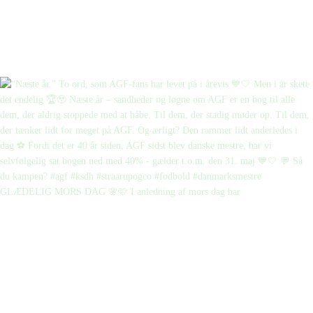
GLÆDELIG MORS DAG 🌸🩷 I anledning af mors dag har